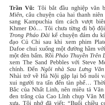
Trần Vũ:
Tôi bắt đầu nghiệp văn 
Miên
, câu chuyện của hai thanh niên
sang Kampuchia tìm cách vượt biê
Khmer Đỏ… Tôi chưa từng đi bộ đội.
Trong Pháo Đài
kể chuyện đám du kíc
đạo Củ Chi sau khi xem phim Plat
Dafoe chui xuống một đường hầm với 
một đèn bấm. Rồi
Pháo Thuyền Trên 
xem The Sand Pebbles với Steve Mc
chính. Đến
Ngôi nhà Sau Lưng Văn
Nhài trở về Hà Nội gặp lại bố nuôi v
xui người tra tấn đến tàn phế… Thời 
Bắc của Nhất Linh, nên miêu tả Văn
đen trắng của Cao Lĩnh chụp Văn Mi
xưa. Tôi nhớ đã viết: “Buổi chiều