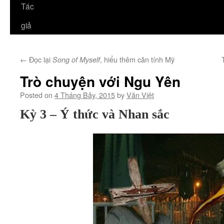
Tác
giả
←
Đọc lại
, hiểu thêm căn tính Mỹ
Song of Myself
Trò chuyện với Ngu Yên
Posted on
4 Tháng Bảy, 2015
by
Văn Việt
Kỳ
3
–
Ý thức và
Nhan sắc