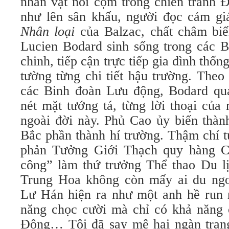
nhân vật nổi cộm trong chiến tranh 
như lên sân khấu, người đọc cảm g
Nhân loại
của Balzac, chất châm biế
Lucien Bodard sinh sống trong các 
chinh, tiếp cận trực tiếp gia đình thố
tường từng chi tiết hậu trường. Theo 
các Binh đoàn Lưu động, Bodard quan
nét mặt tướng tá, từng lời thoại của
ngoài đời này. Phủ Cao ủy biến thàn
Bắc phần thành hí trường. Thậm chí 
phản Tưởng Giới Thạch quy hàng C
công” làm thứ trưởng Thể thao Du lị
Trung Hoa không còn mấy ai du ngo
Lư Hán hiện ra như một anh hề run r
năng chọc cười mà chỉ có khả năng
Đông… Tôi đã say mê hai ngàn trang