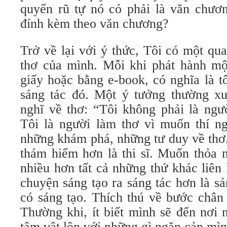
quyến rũ tự nó có phải là văn chươn
đính kèm theo văn chương?
Trở về lại với ý thức, Tôi có một qu
thơ của mình. Mỗi khi phát hành một
giấy hoặc bằng e-book, có nghĩa là t
sáng tác đó. Một ý tưởng thường x
nghĩ về thơ: “Tôi không phải là ngườ
Tôi là người làm thơ vì muốn thí n
những khám phá, những tư duy về thơ.
thám hiểm hơn là thi sĩ. Muốn thỏa 
nhiều hơn tất cả những thứ khác liên
chuyện sáng tạo ra sáng tác hơn là s
có sáng tạo. Thích thú về bước chân 
Thường khi, ít biết mình sẽ đến nơi 
tâm vật lộn với những gì ngăn cản mìn