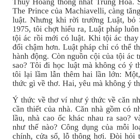
Thủy Hoàng thống nhất Trung Hoa. S
The Prince của Machiavelli, càng tăng 
luật. Nhưng khi rời trường Luật, bỏ
1975, tôi chợt hiểu ra, Luật pháp luôn
tội ác rồi mới có luật. Khi tội ác thay
đổi chậm hơn. Luật pháp chỉ có thể th
hành động. Còn nguồn cội của tội ác tr
sao? Tôi đi học luật mà không có ý t
tôi lại lầm lẫn thêm hai lần lớn: Mộ
thức gì về thơ. Hai, yêu mà không ý th
Ý thức về thơ ví như ý thức về căn nh
cần thiết của nhà. Căn nhà gồm có nh
lầu, nhà cao ốc khác nhau ra sao? v
như thế nào? Công dụng của mỗi lo
chính, cửa sổ, lỗ thông hơi. Đòi hỏi 