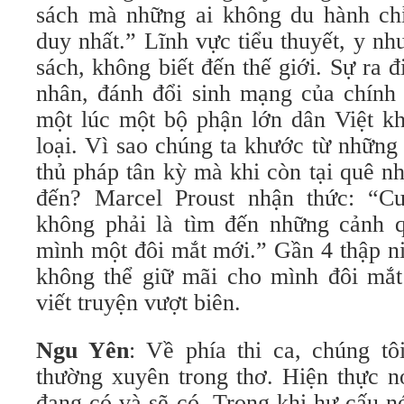
sách mà những ai không du hành ch
duy nhất.” Lĩnh vực tiểu thuyết, y nh
sách, không biết đến thế giới. Sự ra đ
nhân, đánh đổi sinh mạng của chính
một lúc một bộ phận lớn dân Việt kh
loại. Vì sao chúng ta khước từ những
thủ pháp tân kỳ mà khi còn tại quê n
đến? Marcel Proust nhận thức: “Cu
không phải là tìm đến những cảnh 
mình một đôi mắt mới.” Gần 4 thập niê
không thể giữ mãi cho mình đôi mắ
viết truyện vượt biên.
Ngu Yên
: Về phía thi ca, chúng tô
thường xuyên trong thơ. Hiện thực n
đang có và sẽ có. Trong khi hư cấu n