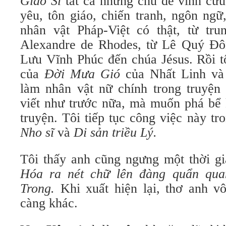
Giáo Sĩ
tất cả những chủ đề vĩnh cửu
yêu, tôn giáo, chiến tranh, ngôn ng
nhân vật Pháp-Việt có thật, từ tr
Alexandre de Rhodes, từ Lê Quý Đô
Lưu Vĩnh Phúc đến chúa Jésus. Rồi t
của
Đời Mưa Gió
của Nhất Linh và 
làm nhân vật nữ chính trong truyện
viết như trước nữa, mà muốn phá bể 
truyện. Tôi tiếp tục công việc này t
Nho sĩ
và
Di sản triều Lý.
Tôi thấy anh cũng ngưng một thời gia
Hóa ra nét chữ lên đàng quẩn qu
Trong.
Khi xuất hiện lại, thơ anh v
càng khác.