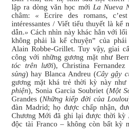
lập ra dòng văn học mới
La Nueva N
châm:
«
Ecrire des romans, c’est 
intéressantes / Viết tiểu thuyết là k
dẫn.
»
Cách nhìn này khác hẳn với lối 
không phải là kể chuyện” của phái
Alain Robbe-Grillet. Tuy vậy, giai c
công với những gương mặt như Bern
tóc trên lưỡi
), Christina Fernandez
sủng
) hay Blanca Andreu (
Cây gậy c
gương mặt khá trẻ thời kỳ này như 
phiện
), Sonia Garcia Soubriet (
Một S
Grandes (
Những kiếp đời của Loulou
đàn Madrid; họ được chấp nhận, đ
Chương Mới đã ghi lại được thời kỳ
độc tài Franco – không còn bất kỳ 