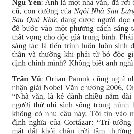
Ngu Yên
: Anh là một nhà văn, đã rời
cũ, con đường của
Ngôi Nhà Sau Lưn
Sau Quá Khứ
, đang được người đọc 
để bước vào một phương cách sáng tá
thất vọng cho độc già trung bình. Phải
sáng tác là tiến trình luôn luôn sin
thân và thường khi phải từ bỏ độc g
định chính mình? Không biết anh nghĩ
Trần Vũ
: Orhan Pamuk cũng nghĩ nh
nhận giải Nobel Văn chương 2006, Or
“Nhà văn, là kẻ dành nhiều năm dài
người thứ nhì sinh sống trong mình
không có nhu cầu này. Tôi tin vào m
định nghĩa của Cortázar: “Trí tưởng 
mặt đất khỏi chân trời tầm thường