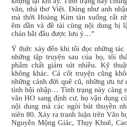
khựng lại khi ấy. Tình trạng này chun
văn, nhà thơ Việt. Đúng như anh nhậ
mà thời Hoàng Kim tàn xuống rất nha
êm dần và đề tài cùng nội dung bị l
chán bắt đầu được lưu ý…”
Ý thức xảy đến khi tôi đọc những tác g
những tập truyện sau của họ, tôi t
phẩm chất giảm sút nhiều. Kỹ thuật
không khác. Cả cốt truyện cũng khô
những cảnh đời quê cũ, những ưu tư 
tình hội nhập… Tình trạng này càng 
văn HO sang định cư, họ vận dụng cùn
nội dung mà các ngòi bút thuyền nhâ
niên 80. Xảy ra tranh luận trên Văn 
Nguyễn Mộng Giác, Thụy Khuê, Cao 