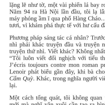
lặng lẽ như tờ, một vài phiến lá bay
Năm 94 ra Hà Nội lần đầu, tôi lạ l
máy phóng ầm ĩ qua phố Hàng Cháo… 
tươi, vì khám phá thực tế với hư cấu đ
Phương pháp sáng tác cá nhân? Trước
nhì phải khác truyện đầu và truyện 
truyện thứ nhì. Viết khác? Không nhất
“Tôi luôn viết đối nghịch với tiểu t
J’écris toujours contre mon roman p
Lenoir phát biểu gần đây, khi bà ch
Cẩm Quỳ
. Khác, trong nghĩa người vi
lại.
Một cách tổng quát, tôi không quan 
mới mà nghĩ văn xuôi cần tạo ra hì