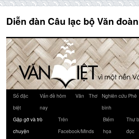
Skip
to
Diễn đàn Câu lạc bộ Văn đoàn
content
Số đặc
Vấn đề hôm
Văn
Thơ
Nghiên cứu Phê
biệt
nay
bình
Gặp gỡ và trò
Trên
Biếm
Thư 
chuyện
Facebook/Minds
họa
đọc