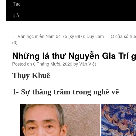
Tác
giả
←
Văn học miền Nam 54-75 (kỳ 687): Duy Lam
Ô cửa sổ trư
(3)
Những lá thư Nguyễn Gia Trí 
Posted on
8 Tháng Mười, 2020
by
Văn Việt
Thụy Khuê
1- Sự thăng trầm trong nghề vẽ