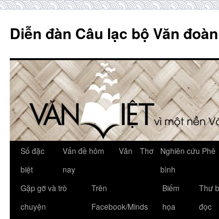
Skip
to
Diễn đàn Câu lạc bộ Văn đoàn
content
Số đặc
Vấn đề hôm
Văn
Thơ
Nghiên cứu Phê
biệt
nay
bình
Gặp gỡ và trò
Trên
Biếm
Thư 
chuyện
Facebook/Minds
họa
đọc