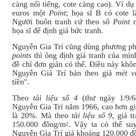
càng nổi tiếng, cote càng cao). Ví d
euros một
Point
; họa sĩ B có cote 
Người buôn tranh cứ theo số
Point
n
họa sĩ để định giá bức tranh.
Nguyễn Gia Trí cũng dùng phương phá
points
thì ông định giá tranh của mì
đề chỉ đơn giản có thế. Điều này khôn
Nguyễn Giá Trí bán theo giá
mét v
tiền".
Theo
tài liệu số 4
(thư ngày 1/9/66
Nguyễn Gia Trí năm 1966, cao hơn gi
là 20%. Mà theo
tài liệu số 9
, giá 
150.000 đồng/m
. Vậy ta có thể su
2
Nguyễn Gia Trí giá khoảng 120.000 