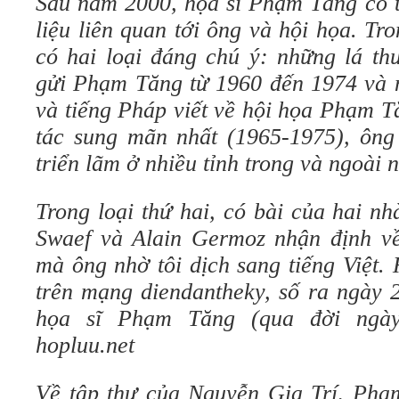
Sau năm 2000, họa sĩ Phạm Tăng có tr
liệu liên quan tới ông và hội họa. Tro
có hai loại đáng chú ý: những lá th
gửi Phạm Tăng từ 1960 đến 1974 và n
và tiếng Pháp viết về hội họa Phạm T
tác sung mãn nhất (1965-1975), ông
triển lãm ở nhiều tỉnh trong và ngoài 
Trong loại thứ hai, có bài của hai n
Swaef và Alain Germoz nhận định v
mà ông nhờ tôi dịch sang tiếng Việt.
trên mạng diendantheky, số ra ngày 
họa sĩ Phạm Tăng (qua đời ngà
hopluu.net
Về tập thư của Nguyễn Gia Trí, Phạm