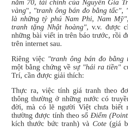
năm 70, tài chính của Nguyễn Gia Trí
vàng
",
"tranh ông bán đo bằng tấc",
là những
tỷ phú Nam Phi, Nam Mỹ"
tranh tặng Nhật hoàng",
v.v. được c
những bài viết in trên báo trước, rồi 
trên internet sau.
Riêng việc
"tranh ông bán đo bằng 
một bằng chứng về sự
"hái ra tiền"
c
Trí, cần được giải thích:
Thực ra, việc tính giá tranh theo đơ
thông thường ở những nước có truyền
đời, mà có lẽ người Việt chưa biết 
thường được tính theo số
Điểm (Point
kích thước bức tranh) và
Cote
(giá b