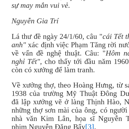
sự may mắn vui vẻ.
Nguyễn Gia Trí
Lá thư đề ngày 24/1/60, câu "
cái Tết 
anh"
xác định việc Phạm Tăng rời nư
về vấn đề nghệ thuật. Câu: "
Hôm na
nghỉ Tết",
cho thấy tới đầu năm 1960
còn có xưởng để làm tranh.
Về xưởng thợ, theo Hoàng Hưng, từ s
1938 của trường Mỹ Thuật Đông Dư
đã lập xưởng vẽ ở làng Thịnh Hào, N
những thợ sơn mài của ông, có người 
nhà văn Kim Lân, họa sĩ Nguyễn 
phim Nguyễn Đăng Bẩy
[3]
.