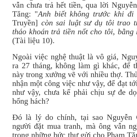
vẫn chưa trả hết tiền, qua lời Nguyễ
Tăng: "
Anh biết không trước khi đ
Truyền]
còn sai luật sư dụ tôi trao 
tháo khoán trả tiền nốt cho tôi, bằng
(Tài liệu 10).
Ngoài việc nghệ thuật là vô giá, Ngu
ra 27 tháng, không làm gì khác, để 
này trong xưởng vẽ với nhiều thợ. Th
nhận một công việc như vậy, để đạt tới
như vậy, chưa kể phải chịu sự đe d
hống hách?
Đó là lý do chính, tại sao Nguyễn 
người đặt mua tranh, mà ông vẫn ngh
trong những bức thư gửi cho Phạm Tă