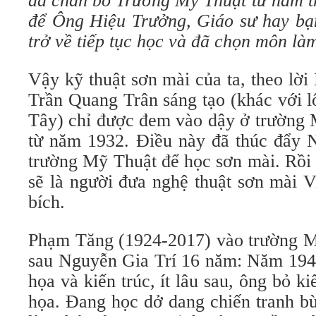
đã chán bỏ Trường Mỹ Thuật từ năm t
để Ông Hiệu Trưởng, Giáo sư hay bạn
trở về tiếp tục học và đã chọn môn là
Vậy kỹ thuật sơn mài của ta, theo lời
Trần Quang Trân sáng tạo (khác với l
Tây) chỉ được đem vào dậy ở trường
từ năm 1932. Điều này đã thúc đẩy N
trường Mỹ Thuật để học sơn mài. Rồi
sẽ là người đưa nghệ thuật sơn mài 
bích.
Phạm Tăng (1924-2017) vào trường 
sau Nguyễn Gia Trí 16 năm: Năm 1943
họa và kiến trúc, ít lâu sau, ông bỏ ki
họa. Đang học dở dang chiến tranh b