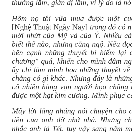
thường lắm, giản dị lắm, vì lý do là nó
Hôm nọ tôi vừa mua được một cuố
[Nghệ Thuật Ngày Nay]
trong đó có 
mới nhứt của Mỹ và của Ý. Nhiều cái
biết thế nào, nhưng cũng ngộ. Nếu đọc
bên cạnh những thuyết bí hiểm lại 
chương" quá, khiến cho mình đâm ngh
ấy chỉ làm minh họa những thuyết về 
chẳng có gì khác.
Nhưng
đây là những
cố nhiên hàng vạn người họa chăng 
được một hạt kim cương. Mình phục c
Mấy lời lăng nhăng nói chuyện cho c
tiên của anh đỡ nhớ nhà. Nhưng ch
nhắc anh là Tết, tuy vậy sang năm m