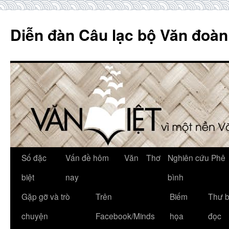
Skip
to
Diễn đàn Câu lạc bộ Văn đoàn
content
Số đặc
Vấn đề hôm
Văn
Thơ
Nghiên cứu Phê
biệt
nay
bình
Gặp gỡ và trò
Trên
Biếm
Thư 
chuyện
Facebook/Minds
họa
đọc