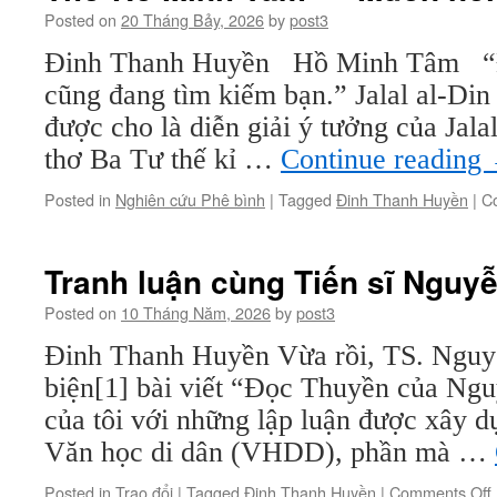
Posted on
20 Tháng Bảy, 2026
by
post3
Đinh Thanh Huyền Hồ Minh Tâm “Đ
cũng đang tìm kiếm bạn.” Jalal al-Din
được cho là diễn giải ý tưởng của Jala
thơ Ba Tư thế kỉ …
Continue reading
Posted in
Nghiên cứu Phê bình
|
Tagged
Đinh Thanh Huyền
|
C
Tranh luận cùng Tiến sĩ Nguy
Posted on
10 Tháng Năm, 2026
by
post3
Đinh Thanh Huyền Vừa rồi, TS. Ngu
biện[1] bài viết “Đọc Thuyền của Ng
của tôi với những lập luận được xây dự
Văn học di dân (VHDD), phần mà …
Posted in
Trao đổi
|
Tagged
Đinh Thanh Huyền
|
Comments Off