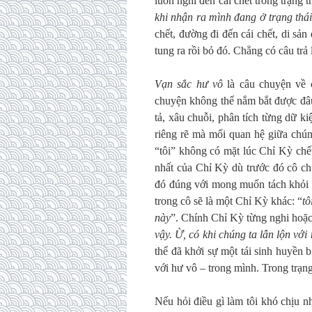
luôn nghĩ đến cái chết trong trạng t
khi nhận ra mình đang ở trạng thá
chết, đường đi đến cái chết, di sản 
tung ra rồi bỏ đó. Chẳng có câu trả 
Vạn sắc hư vô
là câu chuyện về 
chuyện không thể nắm bắt được đâu
tả, xâu chuỗi, phân tích từng dữ 
riêng rẽ mà mối quan hệ giữa chú
“tôi” không có mặt lúc Chỉ Kỳ chết
nhất của Chỉ Kỳ dù trước đó cô ch
đó đúng với mong muốn tách khỏi C
trong cô sẽ là một Chỉ Kỳ khác: “
tô
này
”. Chính Chỉ Kỳ từng nghi hoặc
vậy. Ừ, có khi chúng ta lẫn lộn với
thể đã khởi sự một tái sinh huyền
với hư vô – trong mình. Trong trạng
Nếu hỏi điều gì làm tôi khó chịu nh