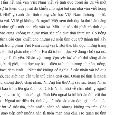
c. Hầu hết nhà văn Việt Nam viết về tình dục trong ẩn ức về một
ự tự kiểm duyệt sắt đá khiến cho ngòi bút của nhà văn viết trong
sợ. Những cảnh làm tình trong văn học Việt Nam thường thô lỗ,
ửa vời. Vì lẽ gì không rõ, người Việt xem tình dục là thứ bản năng
đi như giấu một con vật xấu xa. Một lúc nào đó phải có tình dục
 nào cũng không ra được màu sắc của dục tình thực sự. Có bóng
từng câu chữ khiến cho những sự kiện tình dục trở thành thứ gây
tình trong phim Việt Nam cũng vậy). Bởi thế, khi đọc những trang
rẻ, tôi thở phào nhẹ nhõm. Họ đã trả tình dục về đúng chỗ của nó.
 dục là tất yếu. Nhân vật trong
Vạn sắc hư vô
có đời sống ái ân
iới, dị giới, tình dục tay ba… diễn ra bình thường như ăn, uống,
cờ bạc, đám cưới… Như thế không có nghĩa là các nhân vật bỏ qua
ở, các giới hạn cần tuân thủ càng chặt chẽ. Quan hệ tình ái ngoài
yêu không được chấp nhận. Những tổn thương sâu sắc trong Nhàn
ội bao trùm lên gia đình cô. Cách Nhàn nhớ về cha, những người
 cô… sự hận thù của gia đình bên ngoại là lời kết án đối với thứ
a. Ngoại trừ điều đó, tình dục là một sắc màu đơn giản của cuốc
c hư vô
thật thà, thản nhiên, sành sỏi nhưng không trơ trẽn. Các
 giao tiếp chứ không hẳn là thỏa mãn nhu cầu. Họ quan hệ tình