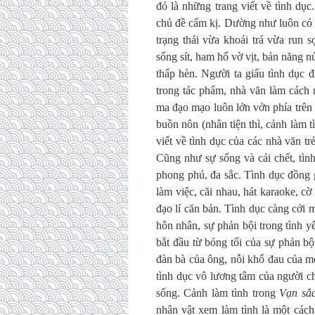
đó là những trang viết về tình dụ
chủ đề cấm kị. Dường như luôn có s
trạng thái vừa khoái trá vừa run 
sống sít, ham hố vờ vịt, bản năng n
thấp hèn. Người ta giấu tình dục 
trong tác phẩm, nhà văn làm cách
ma đạo mạo luôn lởn vởn phía trên 
buồn nôn (nhân tiện thì, cảnh làm 
viết về tình dục của các nhà văn t
Cũng như sự sống và cái chết, tình
phong phú, đa sắc. Tình dục đồng g
làm việc, cãi nhau, hát karaoke, 
đạo lí căn bản. Tình dục càng cởi m
hôn nhân, sự phản bội trong tình 
bắt đầu từ bóng tối của sự phản b
đàn bà của ông, nỗi khổ đau của mẹ
tình dục vô lương tâm của người ch
sống. Cảnh làm tình trong
Vạn sắ
nhân vật xem làm tình là một cách