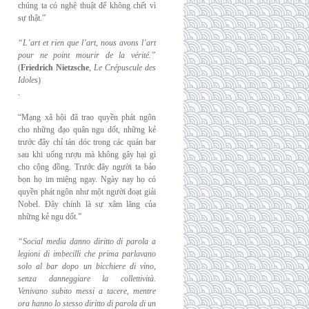
chúng ta có nghệ thuật để không chết vì
sự thật.”
“L’art et rien que l’art, nous avons l’art
pour ne point mourir de la vérité.”
(
Friedrich
Nietzsche
,
Le Crépuscule des
Idoles
)
.
“Mạng xã hội đã trao quyền phát ngôn
cho những đạo quân ngu dốt, những kẻ
trước đây chỉ tán dóc trong các quán bar
sau khi uống rượu mà không gây hại gì
cho cộng đồng. Trước đây người ta bảo
bọn họ im miệng ngay. Ngày nay họ có
quyền phát ngôn như một người đoạt giải
Nobel. Đây chính là sự xâm lăng của
những kẻ ngu dốt.”
“Social media danno diritto di parola a
legioni di imbecilli che prima parlavano
solo al
bar dopo un bicchiere di vino,
senza danneggiare la collettività.
Venivano subito messi a
tacere, mentre
ora hanno lo stesso diritto di parola di un