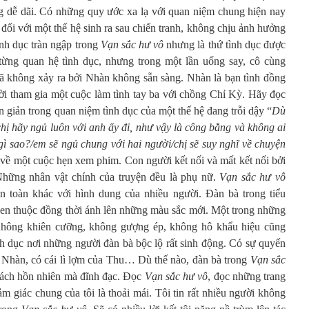
 dễ dãi. Có những quy ước xa lạ với quan niệm chung hiện nay
 đối với một thế hệ sinh ra sau chiến tranh, không chịu ảnh hưởng
nh dục tràn ngập trong
Vạn sắc hư vô
nhưng là thứ tình dục được
từng quan hệ tình dục, nhưng trong một lần uống say, cô cùng
ã không xảy ra bởi Nhàn không sẵn sàng. Nhàn là bạn tình đồng
i tham gia một cuộc làm tình tay ba với chồng Chỉ Kỳ. Hãy đọc
n giản trong quan niệm tình dục của một thế hệ đang trỗi dậy “
Dù
chị hãy ngủ luôn với anh ấy đi, như vậy là công bằng và không ai
ì sao?/em sẽ ngủ chung với hai người/chị sẽ suy nghĩ về chuyện
 về một cuộc hẹn xem phim. Con người kết nối và mất kết nối bởi
 Những nhân vật chính của truyện đều là phụ nữ.
Vạn sắc hư vô
n toàn khác với hình dung của nhiều người. Đàn bà trong tiểu
en thuộc đồng thời ánh lên những màu sắc mới. Một trong những
 Không khiên cưỡng, không gượng ép, không hô khẩu hiệu cũng
nh dục nơi những người đàn bà bộc lộ rất sinh động. Có sự quyến
 Nhàn, có cái lì lợm của Thu… Dù thế nào, đàn bà trong
Vạn sắc
cách hồn nhiên mà đĩnh đạc. Đọc
Vạn sắc hư vô
, đọc những trang
cảm giác chung của tôi là thoải mái. Tôi tin rất nhiều người không