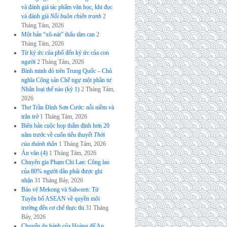
và đánh giá tác phẩm văn học, khi đọc
và đánh giá
Nỗi buồn chiến tranh
2
Tháng Tám, 2026
Một bản “xô-nát” thấu tâm can
2
Tháng Tám, 2026
Từ ký ức của phố đến ký ức của con
người
2 Tháng Tám, 2026
Bình minh đỏ trên Trung Quốc – Chủ
nghĩa Cộng sản Chế ngự một phần tư
Nhân loại thế nào (kỳ 1)
2 Tháng Tám,
2026
Thơ Trần Đình Sơn Cước: nỗi niềm và
trăn trở
1 Tháng Tám, 2026
Biên bản cuộc họp thẩm định hơn 20
năm trước về cuốn tiểu thuyết
Thời
của thánh thần
1 Tháng Tám, 2026
Án văn (4)
1 Tháng Tám, 2026
Chuyên gia Phạm Chi Lan: Công lao
của 80% người dân phải được ghi
nhận
31 Tháng Bảy, 2026
Bảo vệ Mekong và Salween: Từ
Tuyên bố ASEAN về quyền môi
trường đến cơ chế thực thi
31 Tháng
Bảy, 2026
Chuyến du hành của Hoàng đế An