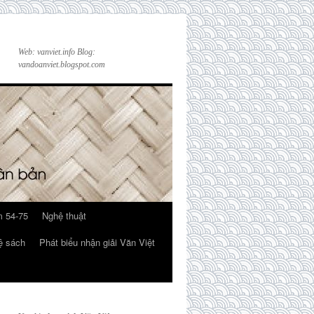
Web: vanviet.info Blog:
vandoanviet.blogspot.com
 54-75
Nghệ thuật
ệ sách
Phát biểu nhận giải Văn Việt