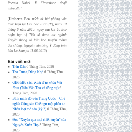
Premio Nobel. È l’invasione
degli
imbecilli.”
(
Umberto Eco
,
trích từ bài phỏng vấn
thực hiện tại Đại học Turin (Ý), ngày 10
tháng 6
năm 2015, ngay sau khi U. Eco
nhận học vị Tiến sĩ danh dự ngành
Truyền thông và
Văn hoá truyền thông
đại chúng. Nguyên văn tiếng Ý đăng trên
báo La Stampa
11.06.2015
)
Bài viết mới
Trần Dần
6 Tháng Tám, 2026
Thơ Trung Dũng Kqđ
6 Tháng Tám,
2026
Giới thiệu sách
Kinh tế tư nhân Việt
Nam
(Trần Văn Thọ và đồng sự)
6
Tháng Tám, 2026
Bình minh đỏ trên Trung Quốc – Chủ
nghĩa Cộng sản Chế ngự một phần tư
Nhân loại thế nào (kỳ 2)
6 Tháng Tám,
2026
Đọc “Xuyên qua mọi chiến tuyến” của
Nguyễn Xuân Thọ
5 Tháng Tám,
2026