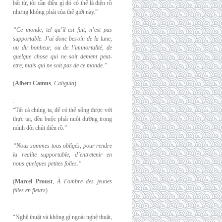
bất tử, tôi cần điều gì đó có thể là điên rồ
nhưng không phải của thế giới này.”
“Ce monde, tel qu’il est fait, n’est pas
supportable. J’ai donc besoin de la lune,
ou du
bonheur, ou de l’immortalité, de
quelque chose qui ne soit dement peut-
etre, mais qui
ne soit pas de ce monde.”
(
Albert Camus
,
Caligula
).
.
“Tất cả chúng ta, để có thể sống được với
thực tại, đều buộc phải nuôi dưỡng trong
mình đôi chút điên rồ.”
“Nous sommes tous obligés, pour rendre
la realite supportable, d’entretenir en
nous
quelques petites folies.”
(
Marcel Proust
,
À l’ombre des jeunes
filles en fleurs
)
.
“Nghệ thuật và không gì ngoài nghệ thuật,