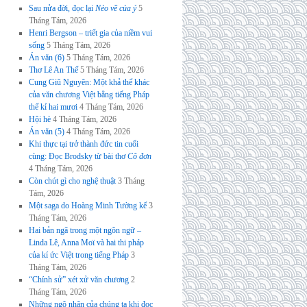
Sau nửa đời, đọc lại
Nẻo về của ý
5
Tháng Tám, 2026
Henri Bergson – triết gia của niềm vui
sống
5 Tháng Tám, 2026
Án văn (6)
5 Tháng Tám, 2026
Thơ Lê An Thế
5 Tháng Tám, 2026
Cung Giũ Nguyên: Một khả thể khác
của văn chương Việt bằng tiếng Pháp
thế kỉ hai mươi
4 Tháng Tám, 2026
Hội hè
4 Tháng Tám, 2026
Án văn (5)
4 Tháng Tám, 2026
Khi thực tại trở thành đức tin cuối
cùng: Đọc Brodsky từ bài thơ
Cô đơn
4 Tháng Tám, 2026
Còn chút gì cho nghệ thuật
3 Tháng
Tám, 2026
Một saga do Hoàng Minh Tường kể
3
Tháng Tám, 2026
Hai bản ngã trong một ngôn ngữ –
Linda Lê, Anna Moï và hai thi pháp
của kí ức Việt trong tiếng Pháp
3
Tháng Tám, 2026
“Chính sử” xét xử văn chương
2
Tháng Tám, 2026
Những ngộ nhận của chúng ta khi đọc