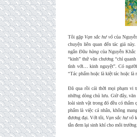
Tôi gặp
Vạn sắc hư vô
của Nguyễn 
chuyện liên quan đến tác giả này
ngắn
Đầu hàng
của Nguyễn Khắc N
“kinh” thứ văn chương “chỉ quanh
tình với… kinh nguyệt”. Có người
“Tác phẩm hoặc là kiệt tác hoặc là r
Đã qua rồi cái thời mọi phạm vi 
những dòng chủ lưu. Giờ đây, văn
loài sinh vật trong đó đều có thẩm
phẩm là việc cá nhân, không mang 
đương đại. Với tôi,
Vạn sắc hư vô
k
tắn đem lại sinh khí cho môi trườn