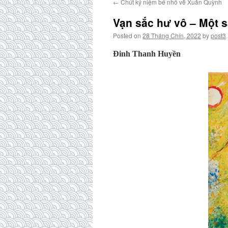
←
Chút kỷ niệm bé nhỏ về Xuân Quỳnh
Vạn sắc hư vô – Một sắ
Posted on
28 Tháng Chín, 2022
by
post3
Đinh Thanh Huyền