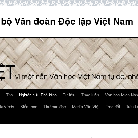
 bộ Văn đoàn Độc lập Việt Nam
Thơ
Nghiên cứu Phê bình
Tư liệu
Thảo luận
Văn học Miền Nam
k/Minds
Biếm họa
Thư bạn đọc
Media Văn Việt
Trao đổi
Trên k