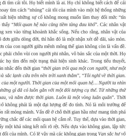
đi tìm cái tôi. Họ biết mình là ai. Họ chỉ không biết cách để cái
hoay tìm cách “nhúng” cái tôi của mình vào một hệ thống những
uất hiện những sự cố không mong muốn làm thay đổi mức “tín
 thấy “
Mối quan hệ nào cũng tiềm tàng đau khổ
”
.
Các nhân vật
ọng xen vào từng khoảnh khắc sống. Nếu cho rằng, nhân vật của
ô đơn giữa dòng đời, thì hẳn đó là một nhận xét dễ dãi, sáo mòn.
đơn của con người giữa mênh mông thế gian không còn là vấn đề.
húc phải chôn vùi con người phi nhân, vô bản sắc của một thời. Họ
lúc họ tìm đến một trạng thái hiện sinh khác. Trong tiểu thuyết,
ăn nhắc đến thời gian “
thời gian trôi qua một con người, như một
à sắc lạnh cứa trên nền trời xanh thẳm
”,
“
Tôi nghĩ về thời gian.
n của một người. Thời gian của một mối quan hệ… Người ta nhìn
những gì đã có luôn gắn với một đối tượng cụ thể. Từ những thứ
hau, và nắm được thời gian. Luôn là một vòng luẩn quẩn
”. Thời
vô
không phải là một đại lượng để đo tính. Nó là môi trường để
ốn rất mỏng mảnh. Vấn đề ở chỗ thời gian hầu như mang tính phá
 vững chắc để các mối quan hệ cắm rễ. Tuy thế, dựa vào thời gian,
hấy một khả năng kết nối rõ rệt. Nếu dựa vào không gian, lập tức
ệt đối của mình. Có lẽ vậy mà các không gian trong
Vạn sắc hư vô