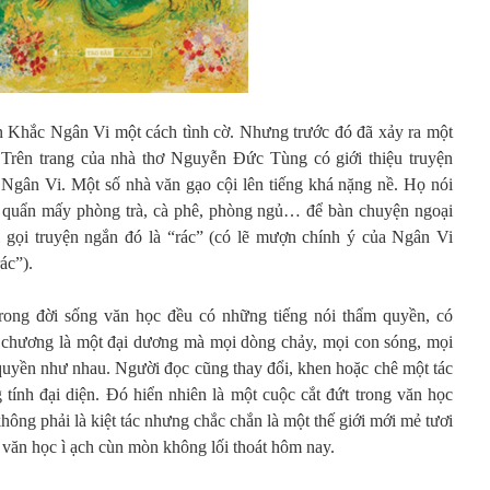
Khắc Ngân Vi một cách tình cờ. Nhưng trước đó đã xảy ra một
. Trên trang của nhà thơ Nguyễn Đức Tùng có giới thiệu truyện
gân Vi. Một số nhà văn gạo cội lên tiếng khá nặng nề. Họ nói
 quẩn mấy phòng trà, cà phê, phòng ngủ… để bàn chuyện ngoại
 gọi truyện ngắn đó là “rác” (có lẽ mượn chính ý của Ngân Vi
ác”).
trong đời sống văn học đều có những tiếng nói thẩm quyền, có
 chương là một đại dương mà mọi dòng chảy, mọi con sóng, mọi
 quyền như nhau. Người đọc cũng thay đổi, khen hoặc chê một tác
tính đại diện. Đó hiển nhiên là một cuộc cắt đứt trong văn học
hông phải là kiệt tác nhưng chắc chắn là một thế giới mới mẻ tươi
g văn học ì ạch cùn mòn không lối thoát hôm nay.