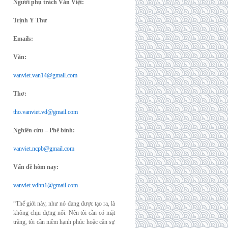
Người phụ trách Văn Việt:
Trịnh Y Thư
Emails:
Văn:
vanviet.van14@gmail.com
Thơ:
tho.vanviet.vd@gmail.com
Nghiên cứu – Phê bình:
vanviet.ncpb@gmail.com
Vấn đề hôm nay:
vanviet.vdhn1@gmail.com
“Thế giới này, như nó đang được tạo ra, là
không chịu đựng nổi. Nên tôi cần có mặt
trăng, tôi cần niềm hạnh phúc hoặc cần sự