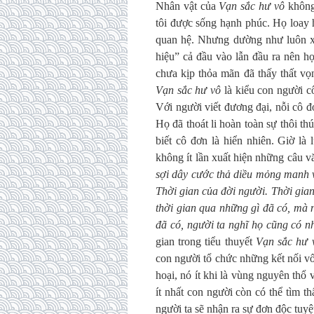
Nhân vật của
Vạn sắc hư vô
không 
tôi được sống hạnh phúc. Họ loay 
quan hệ. Nhưng dường như luôn x
hiệu” cả đầu vào lẫn đầu ra nên họ
chưa kịp thỏa mãn đã thấy thất v
Vạn sắc hư vô
là kiểu con người c
Với người viết đương đại, nỗi cô 
Họ đã thoát li hoàn toàn sự thôi t
biết cô đơn là hiển nhiên. Giờ là 
không ít lần xuất hiện những câu v
sợi dây cước thả diều mỏng manh v
Thời gian của đời người. Thời gia
thời gian qua những gì đã có, mà 
đã có, người ta nghĩ họ cũng có n
gian trong tiểu thuyết
Vạn sắc hư 
con người tổ chức những kết nối v
hoại, nó ít khi là vùng nguyên thổ
ít nhất con người còn có thể tìm t
người ta sẽ nhận ra sự đơn độc tuy