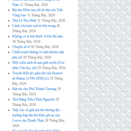
Nam
31 Tháng Bảy, 2026
Bài thơ
Hôm nay tôi ăn thịt
của Trần
Vàng Sao
31 Tháng Bảy, 2026
Thơ Lê Thọ Bình
31 Tháng Bảy, 2026
Cánh cửa luôn mở từ bên trong
30
Tháng Bảy, 2026
Không có ai hút thuốc ở trên lầu tám
30 Tháng Bảy, 2026
Chuyện tử tế
30 Tháng Bảy, 2026
Chiến tranh không có một khuôn mặt
phụ nữ
29 Tháng Bảy, 2026
Một cuốn sách đi qua giới tuyến (Góc
nhìn Văn học sử)
29 Tháng Bảy, 2026
Truyện
Kiệt tác giấu kín
của Honoré
de Balzac (1799-1850) (2)
29 Tháng
Bảy, 2026
Đặt tên cho Phủ Thành Chương
29
Tháng Bảy, 2026
Thơ Đặng Tiến (Thái Nguyên)
29
Tháng Bảy, 2026
Tiếp xúc và giải mã thơ đương đại –
trường hợp bài thơ
Đàn ghi-ta của
Lorca
của Thanh Thảo
28 Tháng Bảy,
2026