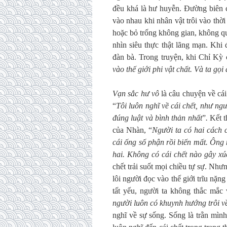
đều khá là hư huyễn. Đường biên 
vào nhau khi nhân vật trôi vào thờ
hoặc bỏ trống không gian, không qu
nhìn siêu thực thật lãng mạn. Khi 
đàn bà. Trong truyện, khi Chỉ Kỳ c
vào thế giới phi vật chất. Và ta gọ
Vạn sắc hư vô
là câu chuyện về cái
“
Tôi luôn nghĩ về cái chết, như n
đúng luật và bình thản nhất
”
.
Kết t
của Nhàn, “
Người ta có hai cách 
cái ống số phận rồi biến mất. Ông 
hai. Không có cái chết nào gây x
chết trải suốt mọi chiều tự sự. Nhưn
lôi người đọc vào thế giới trĩu nặng
tất yếu, người ta không thắc mắc
người luôn có khuynh hướng trôi về
nghĩ về sự sống. Sống là trằn mình