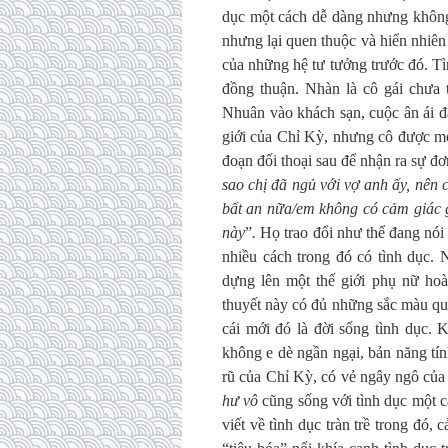
dục một cách dễ dàng nhưng không
nhưng lại quen thuộc và hiển nhiên
của những hệ tư tưởng trước đó. Tì
đồng thuận. Nhàn là cô gái chưa 
Nhuân vào khách sạn, cuộc ân ái đ
giới của Chỉ Kỳ, nhưng cô được mờ
đoạn đối thoại sau để nhận ra sự đơ
sao chị đã ngủ với vợ anh ấy, nên 
bất an nữa/em không có cảm giác g
này
”
.
Họ trao đổi như thể đang nói
nhiều cách trong đó có tình dục.
dựng lên một thế giới phụ nữ hoà
thuyết này có đủ những sắc màu qu
cái mới đó là đời sống tình dục.
không e dè ngần ngại, bản năng tí
rũ của Chỉ Kỳ, có vẻ ngây ngô của
hư vô
cũng sống với tình dục một 
viết về tình dục tràn trề trong đó, 