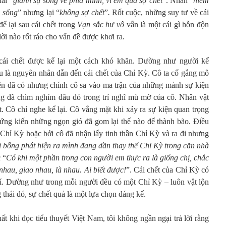
hái “
giành sự sống về phía mình, vì em quá sợ chết
”. Nhàn “
hiếm
i sống
” nhưng lại “
không sợ chết
”
.
Rốt cuộc, những suy tư về cái
để lại sau cái chết trong
Vạn sắc hư vô
vẫn là một cái gì hỗn độn
lời nào rốt ráo cho vấn đề được khơi ra.
cái chết được kể lại một cách khó khăn. Dường như người kể
 là nguyên nhân dẫn đến cái chết của Chỉ Kỳ. Cô ta cố gắng mô
kiện đã có nhưng chính cô sa vào ma trận của những mảnh sự kiện
ng đã chìm nghỉm đâu đó trong trí nghĩ mù mờ của cô. Nhân vật
. Cô chỉ nghe kể lại. Cô vắng mặt khi xảy ra sự kiện quan trọng
ứng kiến những ngọn gió đã gom lại thế nào để thành bão. Điều
hỉ Kỳ hoặc bởi cô đã nhận lấy tinh thần Chỉ Kỳ và ra đi nhưng
i bỗng phát hiện ra mình đang dần thay thế Chỉ Kỳ trong căn nhà
 “
Có khi một phần trong con người em thực ra là giống chị, chắc
 nhau, giao nhau, là nhau. Ai biết được!
”. Cái chết của Chỉ Kỳ có
 bí. Dường như trong mỗi người đều có một Chỉ Kỳ – luôn vật lộn
 thái đó, sự chết quả là một lựa chọn đáng kể.
ất khi đọc tiểu thuyết Việt Nam, tôi không ngần ngại trả lời rằng