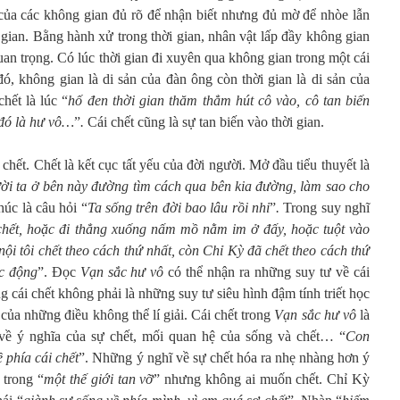
của các không gian đủ rõ để nhận biết nhưng đủ mờ để nhòe lẫn
i gian. Bằng hành xử trong thời gian, nhân vật lấp đầy không gian
an trọng. Có lúc thời gian đi xuyên qua không gian trong một cái
đó, không gian là di sản của đàn ông còn thời gian là di sản của
hết là lúc “
hố đen thời gian thăm thẳm hút cô vào, cô tan biến
i đó là hư vô…
”
.
Cái chết cũng là sự tan biến vào thời gian.
 chết. Chết là kết cục tất yếu của đời người. Mở đầu tiểu thuyết là
gười ta ở bên này đường tìm cách qua bên kia đường, làm sao cho
húc là câu hỏi “
Ta sống trên đời bao lâu rồi nhỉ
”
.
Trong suy nghĩ
chết, hoặc đi thẳng xuống nấm mồ nằm im ở đấy, hoặc tuột vào
nội tôi chết theo cách thứ nhất, còn Chỉ Kỳ đã chết theo cách thứ
úc động
”. Đọc
Vạn sắc hư vô
có thể nhận ra những suy tư về cái
g cái chết không phải là những suy tư siêu hình đậm tính triết học
 của những điều không thể lí giải. Cái chết trong
Vạn sắc hư vô
là
 về ý nghĩa của sự chết, mối quan hệ của sống và chết… “
Con
 phía cái chết
”. Những ý nghĩ về sự chết hóa ra nhẹ nhàng hơn ý
 trong “
một thế giới tan vỡ
” nhưng không ai muốn chết. Chỉ Kỳ