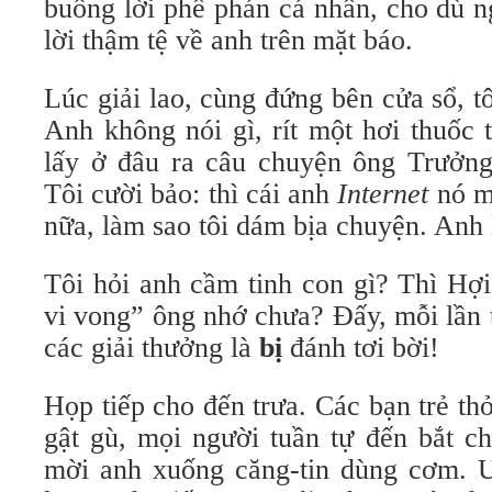
buông lời phê phán cá nhân, cho dù n
lời thậm tệ về anh trên mặt báo.
Lúc giải lao, cùng đứng bên cửa sổ, t
Anh không nói gì, rít một hơi thuốc 
lấy ở đâu ra câu chuyện ông Trưởn
Tôi cười bảo: thì cái anh
Internet
nó m
nữa, làm sao tôi dám bịa chuyện. Anh l
Tôi hỏi anh cầm tinh con gì? Thì Hợi
vi vong” ông nhớ chưa? Đấy, mỗi lần 
các giải thưởng là
bị
đánh tơi bời!
Họp tiếp cho đến trưa. Các bạn trẻ thỏ
gật gù, mọi người tuần tự đến bắt ch
mời anh xuống căng-tin dùng cơm. U