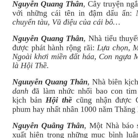
Nguyễn Quang Thân
, Cây truyện ngắ
với những cái tên in đậm dấu ấn:
chuyến tàu, Vũ điệu của cái bô…
Nguyễn Quang Thân
, Nhà tiểu thuyế
được phát hành rộng rãi:
Lựa chọn, M
Ngoài khơi miền đất háa, Con ngựa
là Hội Thề.
Nguuyễn Quang Thân
, Nhà biên kịc
danh
đã làm nhức nhối bao con tim 
kịch bản
Hội thề
cũng nhận được G
phum hay nhất nhân 1000 năm Thăng 
Nguyễn Quâng Thân
, Một Nhà báo 
xuất hiện trong những mục bình luậ