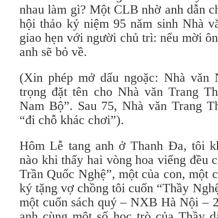
nhau làm gì? Một CLB nhờ anh dẫn ch
hội thảo kỷ niệm 95 năm sinh Nhà 
giao hẹn với người chủ trì: nếu mời ôn
anh sẽ bỏ về.
(Xin phép mở dấu ngoặc: Nhà văn 
trọng đặt tên cho Nhà văn Trang T
Nam Bộ”. Sau 75, Nhà văn Trang Th
“đi chỗ khác chơi”).
Hôm Lễ tang anh ở Thanh Đa, tôi k
nào khi thấy hai vòng hoa viếng đều 
Trần Quốc Nghệ”, một của con, một c
ký tặng vợ chồng tôi cuốn “Thầy Nghệ
một cuốn sách quý – NXB Hà Nội – 2
anh cùng một số học trò của Thầy dà