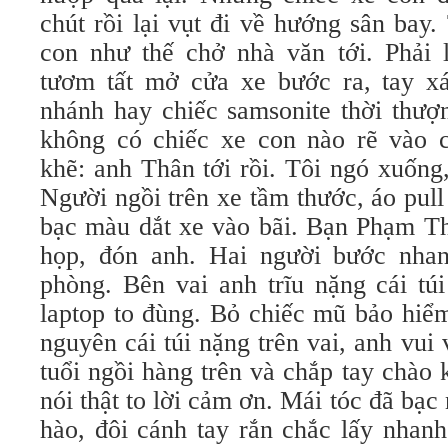
chút rồi lại vụt đi về hướng sân bay
con như thế chở nhà văn tới. Phải
tươm tất mở cửa xe bước ra, tay x
nhánh hay chiếc samsonite thời thượ
không có chiếc xe con nào rẽ vào 
khẽ: anh Thân tới rồi. Tôi ngó xuống
Người ngồi trên xe tầm thước, áo pul
bạc màu dắt xe vào bãi. Bạn Phạm Th
họp, đón anh. Hai người bước nhan
phòng. Bên vai anh trĩu nặng cái tú
laptop to đùng. Bỏ chiếc mũ bảo hiểm
nguyên cái túi nặng trên vai, anh vui 
tuổi ngồi hàng trên và chắp tay chào
nói thật to lời cảm ơn. Mái tóc đã bạc
hào, đôi cánh tay rắn chắc lấy nhanh