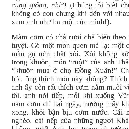
cũng giống, nhỉ
”! (Chúng tôi biết ch
không có con chung khi đến với nhau
xem anh như ba ruột của mình!).
Mâm cơm có chả rươi chế biến theo
tuyệt. Có một món quen mà lạ: một c
màu gụ nén chặt xôi. Xôi không xớ
trong khuôn, món “ruột” của anh Th
“khuôn mua ở chợ Đồng Xuân!” Chỉ
hỏi, ông thích món này không? Thích 
anh ấy còn rất thích cơm nắm muối v
tôi, anh nói tiếp, mỗi khi xuống Vũ
nắm cơm đủ hai ngày, nướng mấy khú
xong, khỏi bận bịu cơm nước. Cái 
nghèo, cái nếp của những người Khá
không anh? Anh lục trong tủ tường