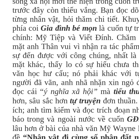
sống xã hội mới thể hiện trong cuốn 
trước đây còn thiếu vắng. Bạn đọc dõ
từng nhân vật, hỏi thăm chi tiết. Kh
phía coi
Gia đình bé mọn
là cuốn tự t
chính: Mỹ Tiệp và Viết Đính. Chăm
mặt anh Thân vui vì nhận ra tác phẩ
sự đến được với công chúng, nhất là 
mặt khác, thấy lo có sự hiểu chưa t
văn học hư cấu; nó phải khác với t
người đã vãn, anh nhã nhặn xin ngỏ đ
đọc cái “
ý nghĩa xã hội”
mà
tiểu th
hơn, sâu sắc hơn
tự truyện
đơn thuần. 
ích; anh tìm kiếm và đọc trích đoạn n
báo trong và ngoài nước về cuốn
G
lâu hơn ở bài của nhà văn Mỹ Wayne K
đề
“Nhân vật đi cùng số phận đất 