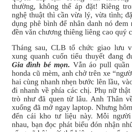
thường, không thể áp đặt! Riêng tr
nghệ thuật thì cần vừa lý, vừa tình; đ
dụng phê bình để nhân danh nó đem n
đền văn chương thiêng liêng cao quý 
Tháng sau, CLB tổ chức giao lưu 
xung quanh cuốn tiểu thuyết đang 
Gia đình bé mọn
.
Vẫn áo pull quần 
honda cũ mèm, anh chở trên xe “ngườ
hai cùng nhanh nhẹn bước lên lầu, v
đi nhanh về phía các chị. Phụ nữ thậ
trò như đã quen từ lâu. Anh Thân về
xuống đã mở ngay laptop. Nhưng hôm
đến cái kho tư liệu này. Mỗi ngườ
nhau, bạn đọc phát biểu đón nhận nh