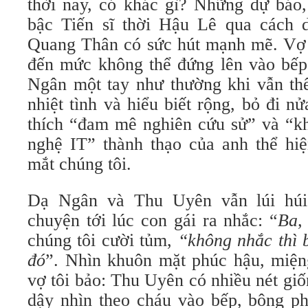
thời nay, có khác gì? Những dự báo,
bậc Tiến sĩ thời Hậu Lê qua cách 
Quang Thân có sức hút mạnh mẽ. Vợ t
đến mức không thể đứng lên vào bế
Ngân một tay như thường khi vẫn thế
nhiệt tình và hiểu biết rộng, bỏ đi 
thích “đam mê nghiên cứu sử” và “k
nghệ IT” thành thạo của anh thể hiệ
mắt chúng tôi.
Dạ Ngân và Thu Uyên vẫn lúi húi
chuyện tới lúc con gái ra nhắc: “
Ba,
chúng tôi cười tủm,
“không nhắc thì b
đó
”. Nhìn khuôn mặt phúc hậu, miện
vợ tôi bảo: Thu Uyên có nhiều nét gi
dậy nhìn theo cháu vào bếp, bông ph