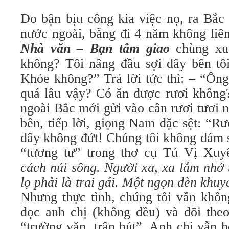
Do bận bịu công kia việc nọ, ra Bắc
nước ngoài, bẵng đi 4 năm không liên
Nhà văn – Bạn tâm giao
chùng xuố
không? Tôi nâng đầu sợi dây bên tô
Khỏe không?” Trả lời tức thì: – “Ôn
quá lâu vậy? Có ăn được rươi không?
ngoài Bắc mới gửi vào cân rươi tươi
bên, tiếp lời, giọng Nam đặc sệt: “Rư
dây không đứt! Chúng tôi không dám s
“tương tư” trong thơ cụ Tú Vị Xu
cách núi sông. Người xa, xa lắm nhớ
lọ phải là trai gái. Một ngọn đèn khuy
Nhưng thực tình, chúng tôi vẫn khôn
đọc anh chị (không đều) và dõi theo
“trường văn, trận bút”. Anh chị vẫn 