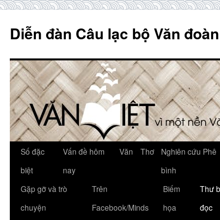
Skip
to
Diễn đàn Câu lạc bộ Văn đoàn
content
Số đặc
Vấn đề hôm
Văn
Thơ
Nghiên cứu Phê
biệt
nay
bình
Gặp gỡ và trò
Trên
Biếm
Thư 
chuyện
Facebook/Minds
họa
đọc