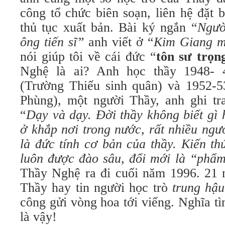
công tổ chức biên soạn, liên hệ đặt b
thủ tục xuất bản. Bài ký ngắn “
Ngườ
ông tiến sĩ”
anh viết ở “
Kim Giang m
nói giúp tôi về cái đức “
tôn sư trọn
Nghệ là ai? Anh học thầy 1948-
(Trường Thiếu sinh quân) và 1952-
Phùng), một người Thầy, anh ghi tra
“
Dạy và dạy. Đời thầy không biết gì 
ở khắp nơi trong nước, rất nhiều ngư
là đức tính cơ bản của thầy. Kiến t
luôn được đào sâu, đổi mới là “phẩm
Thầy Nghệ ra đi cuối năm 1996. 21 
Thầy hay tin người học trò
trung hậu
công gửi vòng hoa tới viếng. Nghĩa t
là vậy!