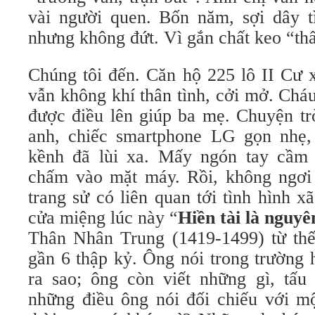
vài người quen. Bốn năm, sợi dây 
nhưng không đứt. Vì gắn chất keo “thấ
Chúng tôi đến. Căn hộ 225 lô II Cư 
vẫn không khí thân tình, cởi mở. Ch
được điều lên giúp ba mẹ. Chuyện tr
anh, chiếc smartphone LG gọn nhẹ, 
kềnh đã lùi xa. Mấy ngón tay cầm 
chấm vào mặt máy. Rồi, không ngơi
trang sử có liên quan tới tình hình xã
cửa miệng lúc này “
Hiền tài là nguyê
Thân Nhân Trung (1419-1499) từ thế
gần 6 thập kỷ. Ông nói trong trường 
ra sao; ông còn viết những gì, tấ
những điều ông nói đối chiếu với mộ