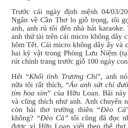
Trước cái ngày định mệnh 04/03/20
Ngân về Cần Thơ lo giỗ trọng, tôi gọ
anh, anh rủ tôi đến nhà hát karaoke.
anh thử tài trên cái micro không dây
hôm Tết. Cái micro không dây ấy và c
hai kỷ vật trong Phòng Lưu Niệm (t
rút chỉnh trang trước giỗ 100 ngày con
Hết “
Khối tình Trương Chi
”, anh n
nữa tôi rất thích, “
Áo anh sứt chỉ đư
tím hoa sim
” của Hữu Loan. Bài này 
và cũng thích như anh. Anh chuyển n
còn bài thơ trường thiên “
Đèo Cả
không?
“Đèo Cả”
tôi cũng đã đọc n
được vì Hữu Loan viết theo thể thơ 