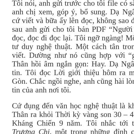
Tôi nói, anh gửi trước cho tôi file có s
anh chị xem, góp ý, bổ sung. Dạ Ngâ
cứ viết và bữa ấy lên đọc, không sao
sau anh gửi cho tôi bản PDF “Người 
đọc, đọc đi đọc lại. Tôi ngỡ ngàng! M
tư duy nghệ thuật. Một cách tân tro
viết. Dường như nó cũng hợp với “g
Thân hồi âm ngắn gọn: Hay. Dạ Ngâ
tin. Tôi đọc Lời giới thiệu hôm ra 
Gòn. Chắc ngồi nghe, anh cũng hài lò
tin của anh nơi tôi.
Cứ đụng đến văn học nghệ thuật là 
Thân ra khỏi Thời kỳ vàng son 30 – 
Kháng Chiến 9 năm. Tôi nhắc tới 
Trương Chi,
một trong những đỉnh c