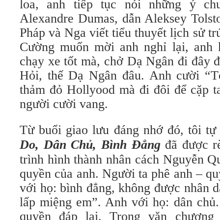
loa, anh tiếp tục nói những ý ch
Alexandre Dumas, dẫn Aleksey Tolsto
Pháp và Nga viết tiểu thuyết lịch sử t
Cường muốn mời anh nghỉ lại, anh 
chạy xe tốt mà, chở Dạ Ngân đi đây đ
Hỏi, thế Dạ Ngân đâu. Anh cười “T
thảm đỏ Hollyood mà đi đôi để cặp t
người cười vang.
Từ buổi giao lưu đáng nhớ đó, tôi tự
Do, Dân Chủ, Bình Đẳng
đã được rè
trình hình thành nhân cách Nguyễn Q
quyền của anh. Người ta phê anh – qu
với họ: bình đẳng, không được nhân 
lấp miệng em”. Anh với họ: dân chủ.
quyền đáp lại. Trong văn chương