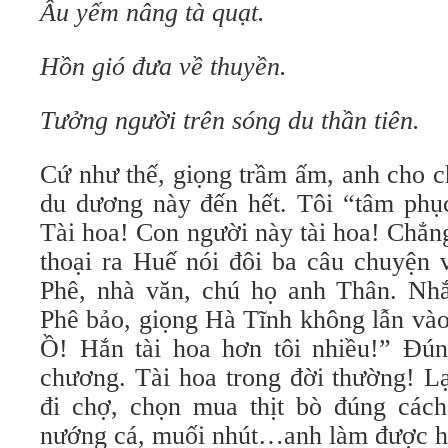
Âu yếm nâng tà quạt.
Hồn gió đưa về thuyền.
Tưởng người trên sóng du thần tiên.
Cứ như thế, giọng trầm ấm, anh cho c
du dương này đến hết. Tôi “tâm phục
Tài hoa! Con người này tài hoa! Chẳng
thoại ra Huế nói đôi ba câu chuyện
Phê, nhà văn, chú họ anh Thân. Nh
Phê bảo, giọng Hà Tĩnh không lẫn và
Ồ! Hắn tài hoa hơn tôi nhiều!” Đún
chương. Tài hoa trong đời thường! L
đi chợ, chọn mua thịt bò đúng cách
nướng cá, muối nhút…anh làm được h