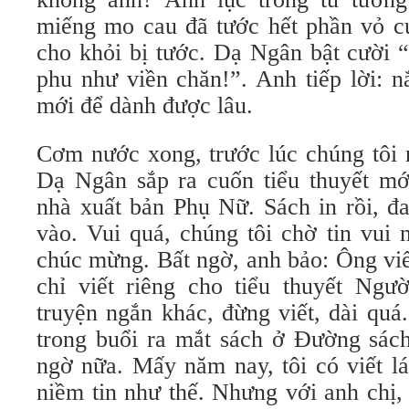
miếng mo cau đã tước hết phần vỏ cứ
cho khỏi bị tước. Dạ Ngân bật cười
phu như viền chăn!”. Anh tiếp lời:
mới để dành được lâu.
Cơm nước xong, trước lúc chúng tôi r
Dạ Ngân sắp ra cuốn tiểu thuyết m
nhà xuất bản Phụ Nữ. Sách in rồi, đ
vào. Vui quá, chúng tôi chờ tin vui
chúc mừng. Bất ngờ, anh bảo: Ông viết
chỉ viết riêng cho tiểu thuyết Ngư
truyện ngắn khác, đừng viết, dài quá
trong buổi ra mắt sách ở Đường sách
ngờ nữa. Mấy năm nay, tôi có viết l
niềm tin như thế. Nhưng với anh chị, 