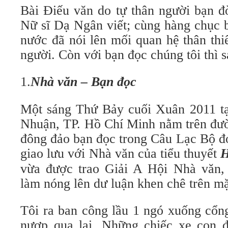
Bài Điếu văn do tự thân người bạn đ
Nữ sĩ Dạ Ngân viết; cùng hàng chục b
nước đã nói lên mối quan hệ thân thi
người. Còn với bạn đọc chúng tôi thì 
1.
Nhà văn – Bạn đọc
Một sáng Thứ Bảy cuối Xuân 2011 t
Nhuận, TP. Hồ Chí Minh nằm trên đư
đông đảo bạn đọc trong Câu Lạc Bộ đ
giao lưu với Nhà văn của tiểu thuyết
H
vừa được trao Giải A Hội Nhà văn,
làm nóng lên dư luận khen chê trên mặ
Tôi ra ban công lầu 1 ngó xuống cổn
nượp qua lại. Những chiếc xe con 