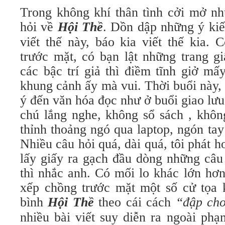
Trong không khí thân tình cởi mở nh
hỏi về
Hội Thề
. Dồn dập những ý ki
viết thế này, báo kia viết thế kia.
trước mặt, có bạn lật những trang gi
các bậc trí giả thì điềm tĩnh giở mấ
khung cảnh ấy mà vui. Thời buổi này,
ý đến văn hóa đọc như ở buổi giao l
chú lắng nghe, không sổ sách , không
thỉnh thoảng ngó qua laptop, ngón ta
Nhiều câu hỏi quá, dài quá, tôi phát h
lấy giấy ra gạch đầu dòng những câu
thì nhắc anh. Có mối lo khác lớn hơ
xếp chồng trước mặt một số cử tọa k
bình
Hội Thề
theo cái cách
“đập cho
nhiều bài viết suy diễn ra ngoài ph