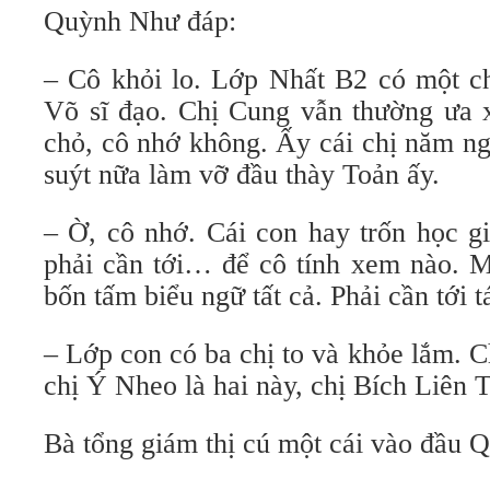
Quỳnh Như đáp:
– Cô khỏi lo. Lớp Nhất B2 có một ch
Võ sĩ đạo. Chị Cung vẫn thường ưa x
chỏ, cô nhớ không. Ấy cái chị năm ng
suýt nữa làm vỡ đầu thày Toản ấy.
– Ờ, cô nhớ. Cái con hay trốn học gi
phải cần tới… để cô tính xem nào.
bốn tấm biểu ngữ tất cả. Phải cần tới 
– Lớp con có ba chị to và khỏe lắm. C
chị Ý Nheo là hai này, chị Bích Liên T
Bà tổng giám thị cú một cái vào đầu