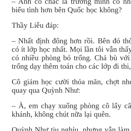
– Anh có chắc là trường mình có nh
biểu tình hơn bên Quốc học không?
Thầy Liễu đáp:
– Nhất định đông hơn rồi. Bên đó th
có ít lớp học nhất. Mọi lần tôi vẫn thấ
có nhiều phòng bỏ trống. Chả bù với
trống dạy thêm toán cho các lớp đi thi,
Cô giám học cười thỏa mãn, chợt nhớ
quay qua Quỳnh Như:
– À, em chạy xuống phòng cô lấy c
khánh, không chút nữa lại quên.
Quỳnh Như tiu nghỉu, nhưng vẫn làm 