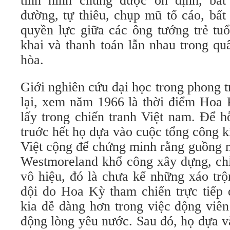
tình hình chung được ổn định, bấ
đường, tự thiêu, chụp mũ tố cáo, bất
quyền lực giữa các ông tướng trẻ tuổ
khai và thanh toán lẫn nhau trong q
hòa.
Giới nghiên cứu đại học trong phong 
lại, xem năm 1966 là thời điểm Hoa 
lấy trong chiến tranh Việt nam. Ðể h
truớc hết họ dựa vào cuộc tổng công 
Việt cộng để chứng minh rằng guồng 
Westmoreland khổ công xây dựng, chỉ
vô hiệu, đó là chưa kể những xáo trộ
dội do Hoa Kỳ tham chiến trực tiếp 
kia dễ dàng hơn trong việc động viê
động lòng yêu nước. Sau đó, họ dựa và