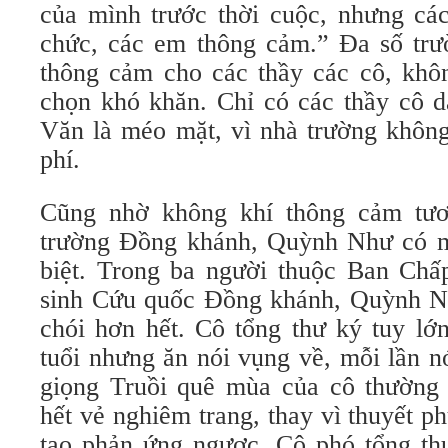
của mình trước thời cuộc, nhưng các
chức, các em thông cảm.” Ða số trườ
thông cảm cho các thầy các cô, khô
chọn khó khăn. Chỉ có các thầy cô d
Văn là méo mặt, vì nhà trường không
phí.
Cũng nhờ không khí thông cảm tư
trường Đồng khánh, Quỳnh Như có mộ
biệt. Trong ba người thuộc Ban Ch
sinh Cứu quốc Ðồng khánh, Quỳnh N
chói hơn hết. Cô tổng thư ký tuy l
tuổi nhưng ăn nói vụng về, mỗi lần n
giọng Truồi quê mùa của cô thường
hết vẻ nghiêm trang, thay vì thuyết 
tạo phản ứng ngược. Cô phó tổng thư