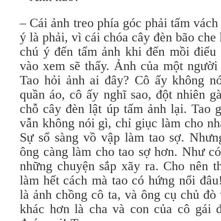
– Cái ảnh treo phía góc phải tấm vác
ý là phải, vì cái chóa cây đèn bão che
chú ý đến tấm ảnh khi đến mồi điếu
vào xem sẽ thấy. Ảnh của một người 
Tao hỏi ảnh ai đây? Cô ấy không nó
quần áo, cô ấy nghĩ sao, đột nhiên gà
chỗ cây đèn lật úp tấm ảnh lại. Tao 
vẫn không nói gì, chỉ giục làm cho nh
Sự sổ sàng vồ vập làm tao sợ. Nhưn
ông càng làm cho tao sợ hơn. Như có
những chuyện sắp xãy ra. Cho nên th
làm hết cách mà tao có hứng nổi đâu
là ảnh chồng cô ta, và ông cụ chủ đò
khác hơn là cha và con của cô gái