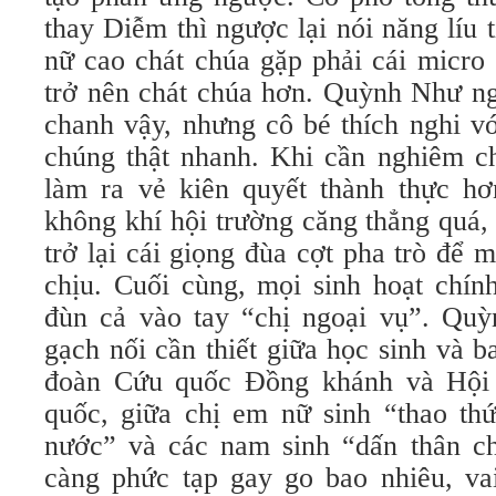
thay Diễm thì ngược lại nói năng líu 
nữ cao chát chúa gặp phải cái micro 
trở nên chát chúa hơn. Quỳnh Như ng
chanh vậy, nhưng cô bé thích nghi v
chúng thật nhanh. Khi cần nghiêm c
làm ra vẻ kiên quyết thành thực hơn
không khí hội trường căng thẳng quá
trở lại cái giọng đùa cợt pha trò để 
chịu. Cuối cùng, mọi sinh hoạt chính
đùn cả vào tay “chị ngoại vụ”. Quỳ
gạch nối cần thiết giữa học sinh và 
đoàn Cứu quốc Đồng khánh và Hội
quốc, giữa chị em nữ sinh “thao thứ
nước” và các nam sinh “dấn thân ch
càng phức tạp gay go bao nhiêu, v