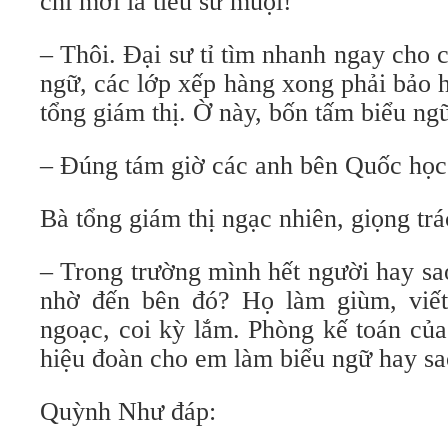
chỉ mới là tiểu sư muội!
– Thôi. Đại sư tỉ tìm nhanh ngay cho
ngữ, các lớp xếp hàng xong phải bảo 
tổng giám thị. Ờ này, bốn tấm biểu ng
– Đúng tám giờ các anh bên Quốc học
Bà tổng giám thị ngạc nhiên, giọng tr
– Trong trường mình hết người hay s
nhờ đến bên đó? Họ làm giùm, viết
ngoạc, coi kỳ lắm. Phòng kế toán của
hiệu đoàn cho em làm biểu ngữ hay s
Quỳnh Như đáp: