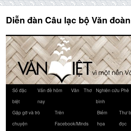
Skip
to
Diễn đàn Câu lạc bộ Văn đoàn
content
Số đặc
Vấn đề hôm
Văn
Thơ
Nghiên cứu Phê
biệt
nay
bình
Gặp gỡ và trò
Trên
Biếm
Thư 
chuyện
Facebook/Minds
họa
đọc