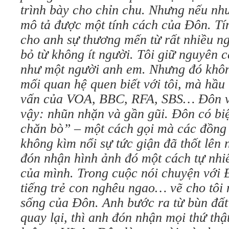
trình bày cho chỉn chu.
Nhưng nếu như 
mô tả được một tính cách của Đôn. Tí
cho anh sự thương mến từ rất nhiều n
bỏ từ không ít người.
Tôi giữ nguyên 
như một người anh em. Nhưng đó không
mối quan hệ quen biết với tôi, mà hầu
vấn của VOA, BBC, RFA, SBS… Đôn v
vậy: nhũn nhặn và gần gũi.
Đôn có biệ
chăn bò” – một cách gọi mà các đồng 
không kìm nổi sự tức giận đã thốt lê
đón nhận hình ảnh đó một cách tự nhi
của mình. Trong cuộc nói chuyện với Đ
tiếng trẻ con nghêu ngao… vẽ cho tôi 
sống của Đôn. Anh bước ra từ bùn đất 
quay lại, thì anh đón nhận mọi thứ thậ