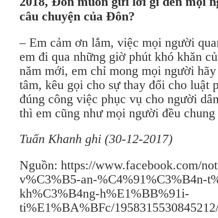
2018, Đôn muốn gửi lời gì đến mọi 
câu chuyện của Đôn?
– Em cảm ơn lắm, việc mọi người qua
em đi qua những giờ phút khó khăn củ
năm mới, em chỉ mong mọi người hãy
tâm, kêu gọi cho sự thay đổi cho luật
đúng công việc phục vụ cho người dân
thì em cũng như mọi người đều chung 
Tuấn Khanh ghi (30-12-2017)
Nguồn: https://www.facebook.com/not
v%C3%B5-an-%C4%91%C3%B4n-t%
kh%C3%B4ng-h%E1%BB%91i-
ti%E1%BA%BFc/1958315530845212