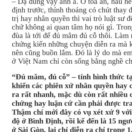
– Dạ đúng vậy anh à. Ở tòa án, hầu hế
định trước, thỉnh thoảng có chút thay 
trị hay nhân quyền thì vai trò luật sư 
chứ không ai quan tâm họ nói gì. Trong
đùa là tới để đủ mâm đủ cỗ thôi. Làm n
chứng kiến những chuyện diễn ra mà 
nên cũng buồn lắm. Đó là lý do mà em
ở Việt Nam chỉ còn sống bằng nghề chạ
“Đủ mâm, đủ cỗ” – tính hình thức t
khiến các phiên xử nhân quyền hay c
ra rất nhanh, mặc dù còn rất nhiều
chứng hay luận cứ cần phải được tra
Thậm chí mới đây có vụ xét xử 9 với
độ ở Bình Định, rồi kế đến là 15 ng
ở Sài Gòn, lại chỉ diễn ra chỉ trong 