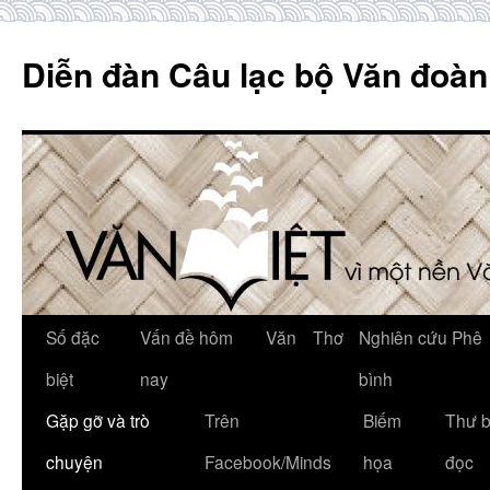
Skip
to
Diễn đàn Câu lạc bộ Văn đoàn
content
Số đặc
Vấn đề hôm
Văn
Thơ
Nghiên cứu Phê
biệt
nay
bình
Gặp gỡ và trò
Trên
Biếm
Thư 
chuyện
Facebook/Minds
họa
đọc