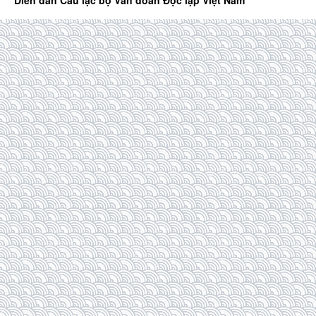
Diễn đàn Câu lạc bộ Văn đoàn Độc lập Việt Nam