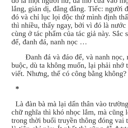
đó là một người nữ, đã mở cửa vào mộ
lắng, giản dị, đằng đẵng. Tiếc: người 
đó và chỉ lục lọi độc thứ mình định t
thì nhiều, thấy ngay, bởi vì đó là nước
cùng ở tác phẩm của tác giả này. Sắc s
để, đanh đá, nanh nọc …
Đanh đá và đáo để, và nanh nọc, n
buộc, dù ta không muốn, lại phải nhớ t
viết. Nhưng, thế có công bằng không?
*
Là đàn bà mà lại dấn thân vào trường 
chữ nghĩa thì khó nhọc lắm, mà cũng lợ
trong thời buổi truyền thông đóng vai 