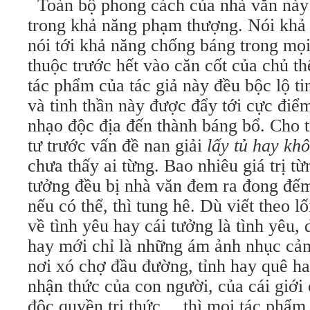
Toàn bộ phong cách của nhà văn này t
trong khả năng phạm thượng. Nói khả
nói tới khả năng chống báng trong mọ
thuộc trước hết vào căn cốt của chủ th
tác phẩm của tác giả này đều bộc lộ t
và tinh thần này được đẩy tới cực đi
nhạo độc địa đến thành báng bổ. Cho t
tư trước vấn đề nan giải
lấy tủ hay khô
chưa thấy ai từng. Bao nhiêu giá trị từ
tưởng đều bị nhà văn đem ra đong đếm 
nếu có thể, thì tung hê. Dù viết theo lố
về tình yêu hay cái tưởng là tình yêu, 
hay mới chỉ là những ám ảnh nhục cảm
nơi xó chợ đầu đường, tỉnh hay quê ha
nhận thức của con người, của cái giới
độc quyền tri thức… thì mọi tác phẩm 