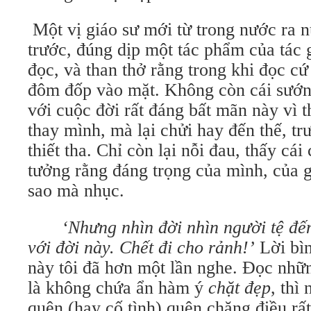
Một vị giáo sư mới từ trong nước ra
trước, đúng dịp một tác phẩm của tác g
đọc, và than thở rằng trong khi đọc cứ
đôm đốp vào mặt. Không còn cái sướn
với cuộc đời rất đáng bất mãn này vì 
thay mình, mà lại chửi hay đến thế, trư
thiết tha. Chỉ còn lại nỗi đau, thấy cái
tưởng rằng đáng trọng của mình, của gi
sao mà nhục.
‘Nhưng nhìn đời nhìn người tệ đến
với đời này. Chết đi cho rảnh!’
Lời bìn
này tôi đã hơn một lần nghe. Đọc nhữn
là không chứa ẩn hàm ý
chặt đẹp
, thì
quên (hay cố tình) quên chăng điều rất