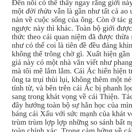
Đến nỗi có thể thấy ngay rằng giới này
một
đời thừa
vẫn là gần như tất cả ao
nản về cuộc sống của ông. Còn ở tác g
ngược này thì khác. Toàn bộ giới được
thức theo cái quan niệm đã được thừa
như có thể coi là tiên đề đều đáng kh
không thể trông chờ gì. Xuất hiện gần
giả này có một nhà văn viết như phang
mà tôi mê lắm lắm. Cái Ác hiển hiện 
ông ta trụi thùi lụi, không thêm một n
tính từ, và bên trên cái Ác bị phanh lọc
sang trong khát vọng về cái Thiện. Tác
đây hướng toàn bộ sự hằn học của mìn
báng cái Xấu với sức mạnh của khát v
trùm trùm lợp lợp những so sánh bất n
toàn chính xác. Trong cảm hứng về c