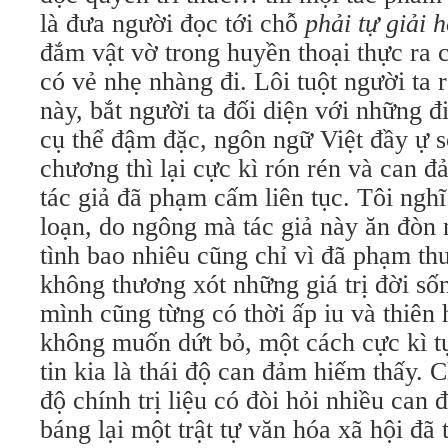
là đưa người đọc tới chỗ
phải tự giải 
đắm vật vờ trong huyền thoại thực ra 
có vẻ nhẹ nhàng đi. Lôi tuột người ta r
này, bắt người ta đối diện với những đ
cụ thể đậm đặc, ngôn ngữ Việt đầy ự s
chương thì lại cực kì rón rén và can đ
tác giả đã phạm cấm liên tục. Tôi ngh
loạn, do ngông mà tác giả này ăn đòn 
tình bao nhiêu cũng chỉ vì đã phạm t
không thương xót những giá trị đời số
mình cũng từng có thời ấp iu và thiên
không muốn dứt bỏ, một cách cực kì tự
tin kia là thái độ can đảm hiếm thấy.
độ chính trị liệu có đòi hỏi nhiều can
báng lại một trật tự văn hóa xã hội đã