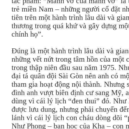
tác phẩm: “Mảnh vỡ của mảnh vỡ” là ti
trẻ miền Nam – những người cố đặt n
tiên trên một hành trình lâu dài và gi
thương trong quá khứ và gây dựng một
chính họ”.
Đúng là một hành trình lâu dài và gia
những vết nứt trong tâm hồn của một c
trong thập niên đầu sau năm 1975. Nh
đại tá quân đội Sài Gòn nên anh có một
tham gia hoạt động nội thành. Nhưng s
đình anh vượt biên định cư sang Mỹ, 
dùng vì cái lý lịch “đen thui” đó. Như
được lưu dung, nhưng phải chuyển đế
lánh vì cái lý lịch con cháu dòng dõi “
Như Phong – bạn học của Kha – con m