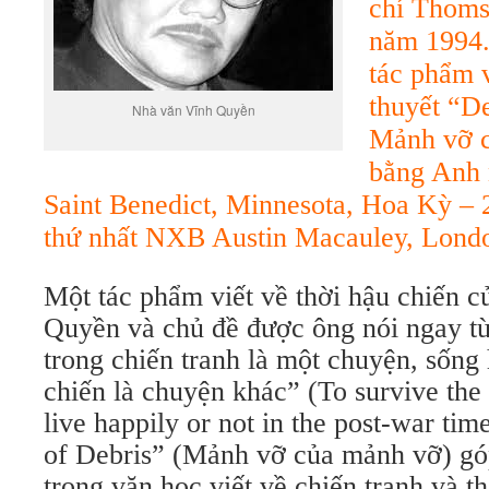
chí Thoms
năm 1994.
tác phẩm v
thuyết “De
Nhà văn Vĩnh Quyền
Mảnh vỡ c
bằng Anh 
Saint Benedict, Minnesota, Hoa Kỳ – 
thứ nhất NXB Austin Macauley, Londo
Một tác phẩm viết về thời hậu chiến 
Quyền và chủ đề được ông nói ngay từ
trong chiến tranh là một chuyện, sống
chiến là chuyện khác” (To survive the 
live happily or not in the post-war tim
of Debris” (Mảnh vỡ của mảnh vỡ) gó
trong văn học viết về chiến tranh và th