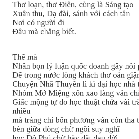
Thơ loạn, thơ Điên, cùng là Sáng tạo
Xuân thu, Dạ đài, sánh với cách tân
Nơi có người đi
Đâu mà chẳng biết.
Thế mà
Nhân bọn lý luận quốc doanh gây nỗi 
Để trong nước lòng khách thơ oán giậ
Chuyện Nhã Thuyên li kì đại học nhà 
Nhóm Mở Miệng xôn xao làng văn chí
Giấc mộng tự do học thuật chứa vài t
nhiều
mà tráng chí bốn phương vẫn còn tha t
bèn giữa dòng chừ ngồi suy nghĩ
học Đỗ Phủ chừ bày đặt đau đời