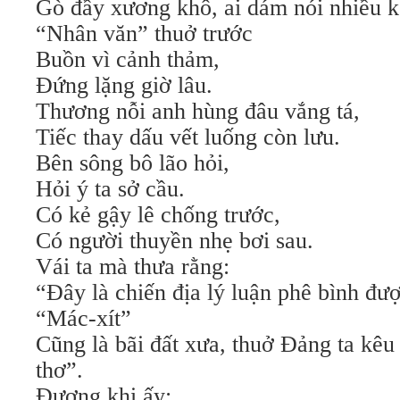
Gò đầy xương khô, ai dám nói nhiều k
“Nhân văn” thuở trước
Buồn vì cảnh thảm,
Đứng lặng giờ lâu.
Thương nỗi anh hùng đâu vắng tá,
Tiếc thay dấu vết luống còn lưu.
Bên sông bô lão hỏi,
Hỏi ý ta sở cầu.
Có kẻ gậy lê chống trước,
Có người thuyền nhẹ bơi sau.
Vái ta mà thưa rằng:
“Đây là chiến địa lý luận phê bình đư
“Mác-xít”
Cũng là bãi đất xưa, thuở Đảng ta kêu 
thơ”.
Đương khi ấy: