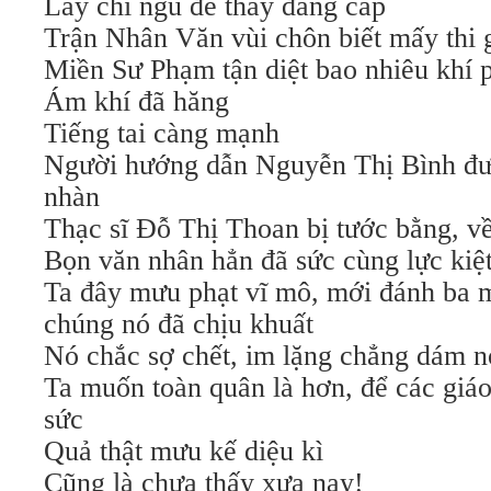
Lấy chí ngu để thay đẳng cấp
Trận Nhân Văn vùi chôn biết mấy thi 
Miền Sư Phạm tận diệt bao nhiêu khí 
Ám khí đã hăng
Tiếng tai càng mạnh
Người hướng dẫn Nguyễn Thị Bình đư
nhàn
Thạc sĩ Đỗ Thị Thoan bị tước bằng, về
Bọn văn nhân hẳn đã sức cùng lực kiệ
Ta đây mưu phạt vĩ mô, mới đánh ba 
chúng nó đã chịu khuất
Nó chắc sợ chết, im lặng chẳng dám nó
Ta muốn toàn quân là hơn, để các giá
sức
Quả thật mưu kế diệu kì
Cũng là chưa thấy xưa nay!