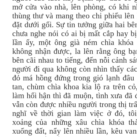
mở cửa vào nhà, lên phòng, có khi n
thùng thư và mang theo chi phiếu lên 
đặt dưới gối. Sự tin tưởng giữa hai bê
chưa nghe nói có ai bị mất cắp hay bị
lần ấy, một ông già ném chìa khóa
không nhận được, la lên rằng ông bạn
bên cãi nhau to tiếng, đến nỗi cảnh sá
người đi qua không còn nhìn thấy cá
đỏ má hồng đứng trong gió lạnh đâu 
tan, chùm chìa khoa kia lộ ra trên c
làm hối hận thì đã muộn, tình xưa đã
vẫn còn được nhiều người trong thị trấ
nghĩ về thời gian làm việc ở đó, tôi
xoảng của những xâu chìa khóa thả
xuống đất, nẩy lên nhiều lần, kêu van