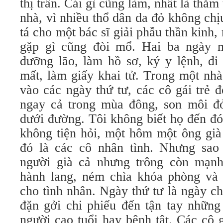
thị trấn. Cái gì cũng làm, nhất là thăm
nhà, vì nhiều thổ dân da đỏ không chị
tá cho một bác sĩ giải phẫu thần kinh,
gặp gì cũng đòi mổ. Hai ba ngày m
dưỡng lão, làm hồ sơ, ký y lệnh, đi
mất, làm giấy khai tử. Trong một nhà
vào các ngày thứ tư, các cô gái trẻ 
ngay cả trong mùa đông, son môi đỏ
dưới đường. Tôi không biết họ đến đó
không tiện hỏi, một hôm một ông già
đó là các cô nhân tình. Nhưng sa
người già cả nhưng trông còn mạnh
hành lang, ném chìa khóa phòng và
cho tình nhân. Ngày thứ tư là ngày c
đặn gởi chi phiếu đến tận tay những
người cao tuổi hay bệnh tật. Các cô 