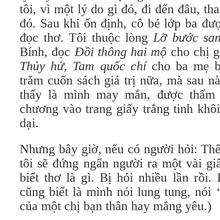
tôi, vì một lý do gì đó, đi đến đâu, t
đó. Sau khi ổn định, cô bé lớp ba đư
đọc thơ. Tôi thuộc lòng
Lỡ bước sa
Bính, đọc
Đồi thông hai mộ
cho chị g
Thủy hử
,
Tam quốc chí
cho ba mẹ bu
trăm cuốn sách giá trị nữa, mà sau nà
thấy là mình may mắn, được thấm
chương vào trang giấy trắng tinh khô
dại.
Nhưng bây giờ, nếu có người hỏi: Thế
tôi sẽ đứng ngẩn người ra một vài gi
biết thơ là gì. Bị hỏi nhiều lần rồi.
cũng biết là mình nói lung tung, nói
của một chị bạn thân hay mắng yêu.)