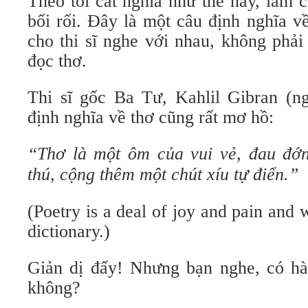
Theo tôi cắt nghĩa như thế này, làm 
bối rối. Đây là một câu định nghĩa về 
cho thi sĩ nghe với nhau, không phải
đọc thơ.
Thi sĩ gốc Ba Tư, Kahlil Gibran (ng
định nghĩa về thơ cũng rất mơ hồ:
“Thơ là một ôm của vui vẻ, đau đớn
thú, cộng thêm một chút xíu tự điển.”
(Poetry is a deal of joy and pain and 
dictionary.)
Giản dị đấy! Nhưng bạn nghe, có hài
không?