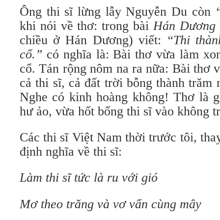
Ông thi sĩ lừng lẫy Nguyễn Du còn
khi nói về thơ: trong bài
Hán Dương 
chiều ở Hán Dương) viết:
“Thi thàn
cổ.”
có nghĩa là: Bài thơ vừa làm xon
cổ. Tán rộng nôm na ra nữa: Bài thơ v
cả thi sĩ, cả đất trời bỗng thành tră
Nghe có kinh hoàng không! Thơ là gì
hư ảo, vừa hốt bổng thi sĩ vào không t
Các thi sĩ Việt Nam thời trước tôi, tha
định nghĩa về thi sĩ:
Làm thi sĩ tức là ru với gió
Mơ theo trăng và vơ vẩn cùng mây