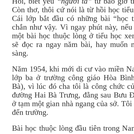
Hỏi, biết yêu
“người ta”
từ bao giờ th
Còn thơ, thôi cứ nói là từ hồi học tiể
Cái lớp bắt đầu có những bài “học t
chắn như vậy. Vì ngay phút này, nếu 
một bài học thuộc lòng ở tiểu học xe
sẽ đọc ra ngay năm bài, hay muốn m
sàng.
Năm 1954, khi mới di cư vào miền Na
lớp ba ở trường công giáo Hòa Bìn
Bà), vì lúc đó cha tôi là công chức 
đường Hai Bà Trưng, đằng sau Bưu Đi
ở tạm một gian nhà ngang của sở. Tôi
đến trường.
Bài học thuộc lòng đầu tiên trong Na