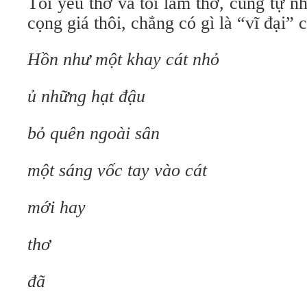
Tôi yêu thơ và tôi làm thơ, cũng tự n
cọng giá thôi, chẳng có gì là “vĩ đại” c
Hồn như một khay cát nhỏ
ủ những hạt đậu
bỏ quên ngoài sân
một sáng vốc tay vào cát
mới hay
thơ
đã