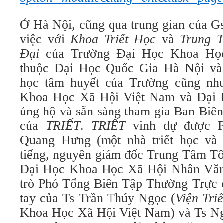
Ở Hà Nội, cũng qua trung gian của 
việc với
Khoa Triết Học
và
Trung 
Đại
của Trường Đại Học Khoa Họ
thuộc Đại Học Quốc Gia Hà Nội và 
học tâm huyết của Trường cũng n
Khoa Học Xã Hội Việt Nam và Đại
ủng hộ và sẵn sàng tham gia Ban Biê
của
TRIẾT
.
TRIẾT
vinh dự được P
Quang Hưng (một nhà triết học và 
tiếng, nguyên giám đốc Trung Tâm Tô
Đại Học Khoa Học Xã Hội Nhân Văn)
trò Phó Tổng Biên Tập Thường Trực
tay của Ts Trần Thúy Ngọc (
Viện Tri
Khoa Học Xã Hội Việt Nam) và Ts N