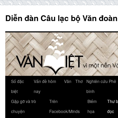
Skip
to
Diễn đàn Câu lạc bộ Văn đoàn
content
Số đặc
Vấn đề hôm
Văn
Thơ
Nghiên cứu Phê
biệt
nay
bình
Gặp gỡ và trò
Trên
Biếm
Thư 
chuyện
Facebook/Minds
họa
đọc