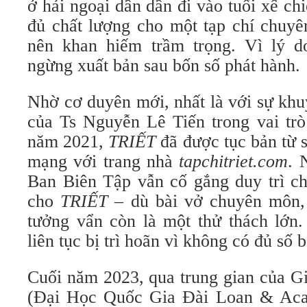
ở hải ngoại dần dần đi vào tuổi xế chi
đủ chất lượng cho một tạp chí chu
nên khan hiếm trầm trọng. Vì lý 
ngừng xuất bản sau bốn số phát hành.
Nhờ cơ duyên mới, nhất là với sự khu
của Ts Nguyễn Lê Tiến trong vai trò 
năm 2021,
TRIẾT
đã được tục bản từ s
mạng với trang nhà
tapchitriet.com
. 
Ban Biên Tập vẫn cố gắng duy trì c
cho
TRIẾT
– dù bài vở chuyên môn, t
tưởng vẩn còn là một thử thách lớn.
liên tục bị trì hoãn vì không có đủ số 
Cuối năm 2023, qua trung gian của G
(Đại Học Quốc Gia Đài Loan & Acad