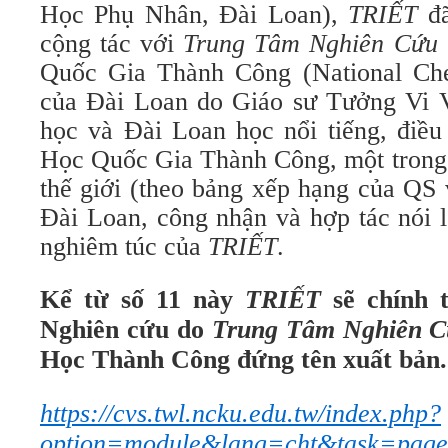
Học Phụ Nhân, Đài Loan),
TRIẾT
đã
cộng tác với
Trung Tâm Nghiên Cứu 
Quốc Gia Thành Công (National Che
của Đài Loan do Giáo sư Tưởng Vi V
học và Đài Loan học nổi tiếng, điều
Học Quốc Gia Thành Công, một trong 
thế giới (theo bảng xếp hạng của QS
Đài Loan, công nhận và hợp tác nói l
nghiêm túc của
TRIẾT
.
Kể từ số 11 này
TRIẾT
sẽ chính 
Nghiên cứu do
Trung Tâm Nghiên 
Học Thành Công đứng tên xuất bản.
https://cvs.twl.ncku.edu.tw/index.php?
option=module&lang=cht&task=pag