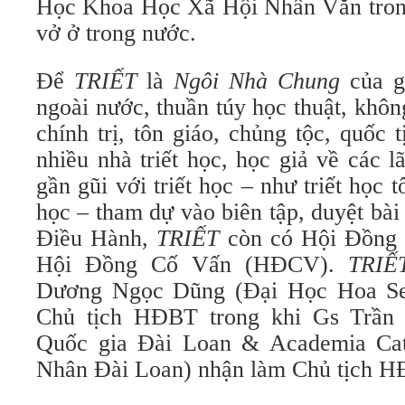
Học Khoa Học Xã Hội Nhân Văn trong 
vở ở trong nước.
Để
TRIẾT
là
Ngôi Nhà Chung
của gi
ngoài nước, thuần túy học thuật, khô
chính trị, tôn giáo, chủng tộc, quốc 
nhiều nhà triết học, học giả về các 
gần gũi với triết học – như triết học 
học – tham dự vào biên tập, duyệt bà
Điều Hành,
TRIẾT
còn có Hội Đồng
Hội Đồng Cố Vấn (HĐCV).
TRIẾ
Dương Ngọc Dũng (Đại Học Hoa Sen)
Chủ tịch HĐBT trong khi Gs Trần
Quốc gia Đài Loan & Academia Cat
Nhân Đài Loan) nhận làm Chủ tịch 