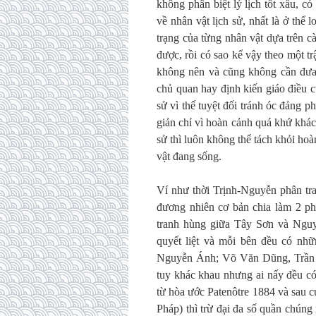
không phân biệt lý lịch tốt xấu, c
về nhân vật lịch sử, nhất là ở thể 
trạng của từng nhân vật dựa trên c
được, rồi có sao kể vậy theo một tr
không nên và cũng không cần đưa 
chủ quan hay định kiến giáo điều c
sử vì thế tuyệt đối tránh óc đảng p
giản chỉ vì hoàn cảnh quá khứ khác
sử thì luôn không thể tách khỏi ho
vật đang sống.
Ví như thời Trịnh-Nguyễn phân tra
đương nhiên cơ bản chia làm 2 ph
tranh hùng giữa Tây Sơn và Nguy
quyết liệt và mỗi bên đều có n
Nguyễn Ánh; Võ Văn Dũng, Trần 
tuy khác khau nhưng ai nấy đều có 
từ hòa ước Patenôtre 1884 và sau c
Pháp) thì trừ đại đa số quần chúng