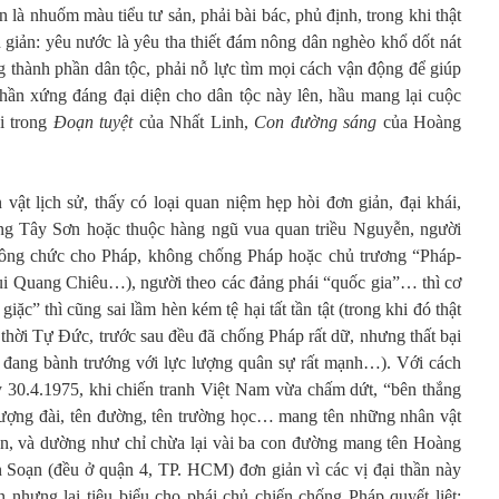
à nhuốm màu tiểu tư sản, phải bài bác, phủ định, trong khi thật
 giản: yêu nước là yêu tha thiết đám nông dân nghèo khổ dốt nát
g thành phần dân tộc, phải nỗ lực tìm mọi cách vận động để giúp
hần xứng đáng đại diện cho dân tộc này lên, hầu mang lại cuộc
i trong
Đoạn tuyệt
của Nhất Linh,
Con đường sáng
của Hoàng
n vật lịch sử, thấy có loại quan niệm hẹp hòi đơn giản, đại khái,
g Tây Sơn hoặc thuộc hàng ngũ vua quan triều Nguyễn, người
công chức cho Pháp, không chống Pháp hoặc chủ trương “Pháp-
i Quang Chiêu…), người theo các đảng phái “quốc gia”… thì cơ
iặc” thì cũng sai lầm hèn kém tệ hại tất tần tật (trong khi đó thật
 thời Tự Đức, trước sau đều đã chống Pháp rất dữ, nhưng thất bại
đó đang bành trướng với lực lượng quân sự rất mạnh…). Với cách
 30.4.1975, khi chiến tranh Việt Nam vừa chấm dứt, “bên thắng
tượng đài, tên đường, tên trường học… mang tên những nhân vật
trên, và dường như chỉ chừa lại vài ba con đường mang tên Hoàng
 Soạn (đều ở quận 4, TP. HCM) đơn giản vì các vị đại thần này
 nhưng lại tiêu biểu cho phái chủ chiến chống Pháp quyết liệt: