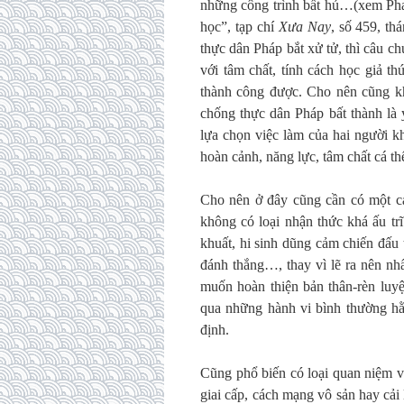
những công trình bất hủ…(xem Pha
học”, tạp chí
Xưa Nay
, số 459, th
thực dân Pháp bắt xử tử, thì câu 
với tâm chất, tính cách học giả th
thành công được. Cho nên cũng k
chống thực dân Pháp bất thành là
lựa chọn việc làm của hai người k
hoàn cảnh, năng lực, tâm chất cá t
Cho nên ở đây cũng cần có một c
không có loại nhận thức khá ấu tr
khuất, hi sinh dũng cảm chiến đấu
đánh thắng…, thay vì lẽ ra nên nh
muốn hoàn thiện bản thân-rèn luy
qua những hành vi bình thường hằ
định.
Cũng phổ biến có loại quan niệm v
giai cấp, cách mạng vô sản hay cả