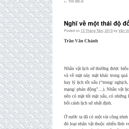
←
Trời đất ơi
Nghĩ về một thái độ đố
Posted on
13 Tháng Tám, 2015
by
Văn Vi
Trần Văn Chánh
Nhân vật lịch sử thường được hiểu
và về mặt này mặt khác trong quá t
hay lý lịch tốt xấu (“trung/ nghịc
mạng/ phản động”…). Nhân vật lịch
nên có mặt tốt mặt xấu, có những l
bối cảnh lịch sử nhất định.
Ở nước ta đã có một vài công trình 
đủ loại nhân vật thuộc nhiều lĩnh 