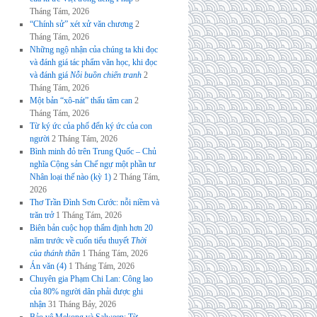
Tháng Tám, 2026
“Chính sử” xét xử văn chương
2
Tháng Tám, 2026
Những ngộ nhận của chúng ta khi đọc
và đánh giá tác phẩm văn học, khi đọc
và đánh giá
Nỗi buồn chiến tranh
2
Tháng Tám, 2026
Một bản “xô-nát” thấu tâm can
2
Tháng Tám, 2026
Từ ký ức của phố đến ký ức của con
người
2 Tháng Tám, 2026
Bình minh đỏ trên Trung Quốc – Chủ
nghĩa Cộng sản Chế ngự một phần tư
Nhân loại thế nào (kỳ 1)
2 Tháng Tám,
2026
Thơ Trần Đình Sơn Cước: nỗi niềm và
trăn trở
1 Tháng Tám, 2026
Biên bản cuộc họp thẩm định hơn 20
năm trước về cuốn tiểu thuyết
Thời
của thánh thần
1 Tháng Tám, 2026
Án văn (4)
1 Tháng Tám, 2026
Chuyên gia Phạm Chi Lan: Công lao
của 80% người dân phải được ghi
nhận
31 Tháng Bảy, 2026