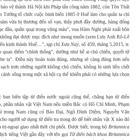
 bảo vệ thành Hà Nội khi Pháp tấn công năm 1882, còn Tôn Thất
n Tường tổ chức cuộc binh biến 1885 ở Huế làm cho quân ta chỉ
thảm vừa bị thương đến số vạn, thây phơi đầy đường, hàng đống
, toạc đầu, quằn quại trong vũng máu”, vua Hàm Nghi phải xuất bôn
n không đạt được mục đích như mong muốn (xem Lưu Anh Rô-Lê
iến kinh thành Huế…”, tạp chí
Xưa Nay
, số 459, tháng 5.2015, tr.
eo quan điểm “chính thống”, dường như hễ ai chủ chiến, quyết tử
“phe ta”. Điều này hoàn toàn đúng, nhưng sẽ càng đúng hơn nếu
sạch trơn những người không chủ chiến, không hi sinh liều chết
 cảnh sống trong một xã hội cụ thể khiến phải có những lựa chọn
 ban biên tập từ điển nước ngoài cũng thế, chẳng hạn từ điển
háp, phần nhân vật Việt Nam nếu miền Bắc có Hồ Chí Minh, Phạm
ì trong Nam cũng có Bảo Đại, Ngô Đình Diệm, Nguyễn Văn
ho người sử dụng từ điển tra trong đó để biết nhân vật X nào đó
 trị-ngoại giao nhất thời chi phối. Được biết, trong bộ
Britannica
ịch tiếng Việt gần đây với tên gọi
Từ điển bách khoa Britannica