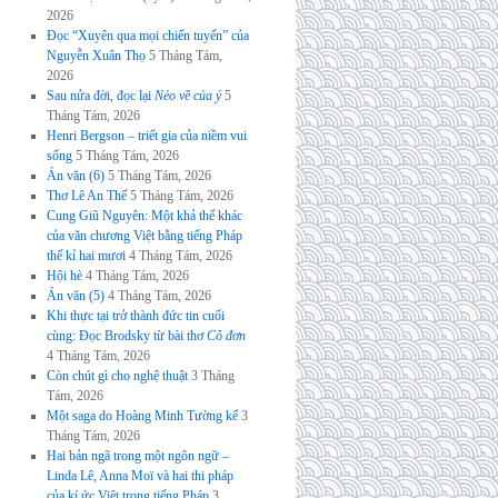
2026
Đọc “Xuyên qua mọi chiến tuyến” của
Nguyễn Xuân Thọ
5 Tháng Tám,
2026
Sau nửa đời, đọc lại
Nẻo về của ý
5
Tháng Tám, 2026
Henri Bergson – triết gia của niềm vui
sống
5 Tháng Tám, 2026
Án văn (6)
5 Tháng Tám, 2026
Thơ Lê An Thế
5 Tháng Tám, 2026
Cung Giũ Nguyên: Một khả thể khác
của văn chương Việt bằng tiếng Pháp
thế kỉ hai mươi
4 Tháng Tám, 2026
Hội hè
4 Tháng Tám, 2026
Án văn (5)
4 Tháng Tám, 2026
Khi thực tại trở thành đức tin cuối
cùng: Đọc Brodsky từ bài thơ
Cô đơn
4 Tháng Tám, 2026
Còn chút gì cho nghệ thuật
3 Tháng
Tám, 2026
Một saga do Hoàng Minh Tường kể
3
Tháng Tám, 2026
Hai bản ngã trong một ngôn ngữ –
Linda Lê, Anna Moï và hai thi pháp
của kí ức Việt trong tiếng Pháp
3