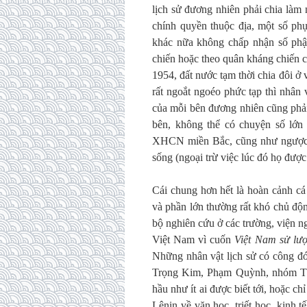
lịch sử đương nhiên phải chia làm
chính quyền thuộc địa, một số phụ
khác nữa không chấp nhận số phận
chiến hoặc theo quân kháng chiến 
1954, đất nước tạm thời chia đôi ở
rất ngoắt ngoéo phức tạp thì nhân 
của mỗi bên đương nhiên cũng phải
bên, không thể có chuyện số lớ
XHCN miền Bắc, cũng như ngược l
sống (ngoại trừ việc lúc đó họ đượ
Cái chung hơn hết là hoàn cảnh cá
và phần lớn thường rất khó chủ độn
bộ nghiên cứu ở các trường, viện n
Việt Nam vì cuốn
Việt Nam sử lư
Những nhân vật lịch sử có công đ
Trọng Kim, Phạm Quỳnh, nhóm T
hầu như ít ai được biết tới, hoặc ch
Lênin về văn học, triết học, kinh 