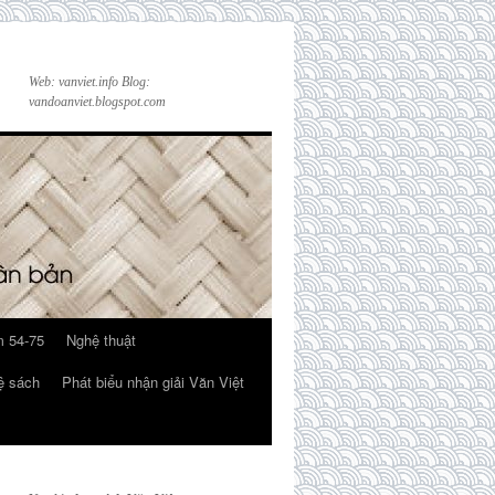
Web: vanviet.info Blog:
vandoanviet.blogspot.com
 54-75
Nghệ thuật
ệ sách
Phát biểu nhận giải Văn Việt