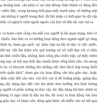
ng thoáng hơn, cần phải có sự cảm thông chân thành và đúng liều
hức miền Bắc, trong khoảng thời gian mấy mươi năm, về những mặt
u mà không ít người trung thực đã thú nhận có thời gian họ đã vấp
 nhân và nghịch cảnh ngoắt ngoéo của lịch sử dân tộc này mà ra.
ân và hoàn cảnh sống của mỗi con người là rất quan trọng, khó có
ăng khiếu, bản lĩnh và xu hướng hoạt động theo ngành nghề gì cũng
hính trị, tham gia quốc sự, dám chịu tra tấn tù đày vì việc nước,
ười tuy vẫn âm thầm yêu quê hương xứ sở, biết đau xót vì thân
bản lĩnh chiến đấu, không dám xông pha chiến trận, sợ thấy chém
rong mọi xã hội mọi thời đại, muốn được sống bình yên, chỉ mong
nên họ có khuynh hướng tìm những việc làm thích hợp trong khối
“trốn quân dịch”, tham gia các hoạt động văn hóa giáo dục, hoặc
ể lánh cuộc đời xào xáo, còn tích cực là để hoằng pháp, giảng đạo
ờng xây dựng đạo đức cho tha nhân theo hướng hòa bình lương
 người có phần tương tự như vậy, lúc đầu hăng hái làm chính trị
ưng vì ngại cảnh tù đày tra tấn, đã xoay ra hoạt động văn hóa
 giáo dục và khảo cứu, đóng góp được rất nhiều cho xã hội qua