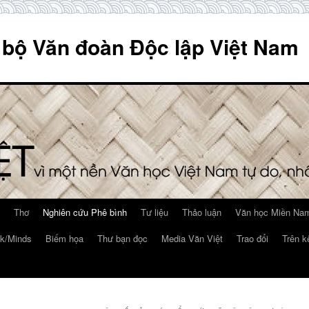
 bộ Văn đoàn Độc lập Việt Nam
Thơ
Nghiên cứu Phê bình
Tư liệu
Thảo luận
Văn học Miền Nam
k/Minds
Biếm họa
Thư bạn đọc
Media Văn Việt
Trao đổi
Trên k