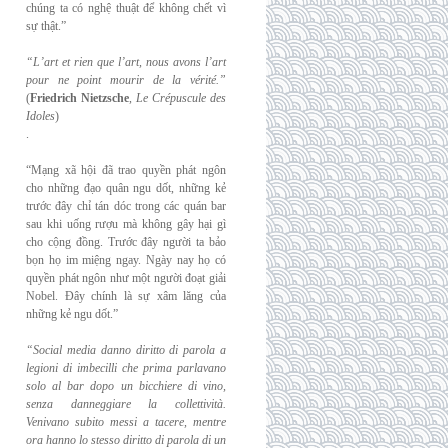
chúng ta có nghệ thuật để không chết vì
sự thật.”
“L’art et rien que l’art, nous avons l’art
pour ne point mourir de la vérité.”
(
Friedrich
Nietzsche
,
Le Crépuscule des
Idoles
)
.
“Mạng xã hội đã trao quyền phát ngôn
cho những đạo quân ngu dốt, những kẻ
trước đây chỉ tán dóc trong các quán bar
sau khi uống rượu mà không gây hại gì
cho cộng đồng. Trước đây người ta bảo
bọn họ im miệng ngay. Ngày nay họ có
quyền phát ngôn như một người đoạt giải
Nobel. Đây chính là sự xâm lăng của
những kẻ ngu dốt.”
“Social media danno diritto di parola a
legioni di imbecilli che prima parlavano
solo al
bar dopo un bicchiere di vino,
senza danneggiare la collettività.
Venivano subito messi a
tacere, mentre
ora hanno lo stesso diritto di parola di un