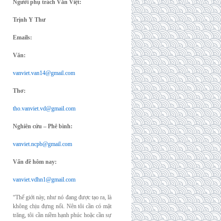
Người phụ trách Văn Việt:
Trịnh Y Thư
Emails:
Văn:
vanviet.van14@gmail.com
Thơ:
tho.vanviet.vd@gmail.com
Nghiên cứu – Phê bình:
vanviet.ncpb@gmail.com
Vấn đề hôm nay:
vanviet.vdhn1@gmail.com
“Thế giới này, như nó đang được tạo ra, là
không chịu đựng nổi. Nên tôi cần có mặt
trăng, tôi cần niềm hạnh phúc hoặc cần sự