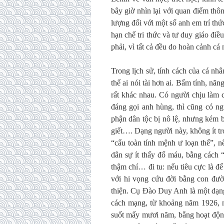
bây giờ nhìn lại với quan điểm thô
lượng đối với một số anh em trí t
hạn chế tri thức và tư duy giáo điề
phải, vì tất cả đều do hoàn cảnh cá
Trong lịch sử, tính cách của cá nh
thể ai nói tài hơn ai. Bẩm tính, n
rất khác nhau. Có người chịu làm c
đáng gọi anh hùng, thì cũng có ng
phận dân tộc bị nô lệ, nhưng kém 
giết…. Dạng người này, không ít t
“cẩu toàn tính mệnh ư loạn thế”, 
dân sự ít thấy đổ máu, bằng cách 
thậm chí… đi tu: nếu tiêu cực là đ
với hi vọng cứu đời bằng con đư
thiện. Cụ Đào Duy Anh là một dạng
cách mạng, từ khoảng năm 1926, nh
suốt mấy mươi năm, bằng hoạt động