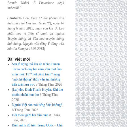
Premio Nobel. È l’invasione
degli
imbecilli.”
(
Umberto Eco
,
trích từ bài phỏng vấn
thực hiện tại Đại học Turin (Ý), ngày 10
tháng 6
năm 2015, ngay sau khi U. Eco
nhận học vị Tiến sĩ danh dự ngành
Truyền thông và
Văn hoá truyền thông
đại chúng. Nguyên văn tiếng Ý đăng trên
báo La Stampa
11.06.2015
)
Bài viết mới
Sau lễ động thổ Dự án Kênh Funan
Techo cách đây hai năm, cần một tầm
nhìn mới: Từ “một công trình” sang
“một hệ thống” thủy văn ảnh hưởng
trên toàn lưu vực
8 Tháng Tám, 2026
(Lại) đọc Đinh Thanh Huyền: Khi thơ
muốn nhiều hơn thơ
8 Tháng Tám,
2026
Người Việt còn nói tiếng Việt không?
8 Tháng Tám, 2026
Đối thoại giữa hai tấm hình
8 Tháng
Tám, 2026
Bình minh đỏ trên Trung Quốc – Chủ