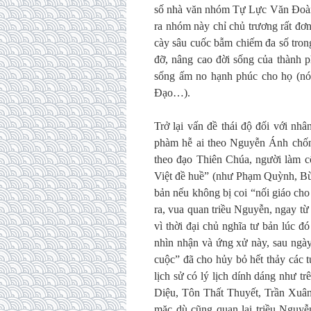
số nhà văn nhóm Tự Lực Văn Đoàn l
ra nhóm này chỉ chủ trương rất đơn
cày sâu cuốc bẫm chiếm đa số tron
đỡ, nâng cao đời sống của thành p
sống ấm no hạnh phúc cho họ (nó
Đạo…).
Trở lại vấn đề thái độ đối với nhâ
phàm hễ ai theo Nguyễn Ánh chốn
theo đạo Thiên Chúa, người làm 
Việt đề huề” (như Phạm Quỳnh, Bù
bản nếu không bị coi “nối giáo cho g
ra, vua quan triều Nguyễn, ngay từ
vì thời đại chủ nghĩa tư bản lúc 
nhìn nhận và ứng xử này, sau ngày
cuộc” đã cho hủy bỏ hết thảy các 
lịch sử có lý lịch dính dáng như 
Diệu, Tôn Thất Thuyết, Trần Xuân
mặc dù cũng quan lại triều Nguyễn