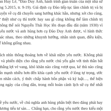
n Huy Lê, “Đào Duy Anh, hành trình gian truân của một nhà sử
áng 5.2015, tr. 9-19). Giả định cụ Đào tiếp tục làm chính trị và bị
chuyện về cụ đã chuyển sang hướng khác hẳn, nhưng xét cho cùng,
ứ thiệt như cụ thì trước hay sau gì cũng không thể làm chính trị
hông thể nói Nguyễn Thái Học lên đoạn đầu đài (năm 1930) vì
 yêu nước và anh hùng hơn cụ Đào Duy Anh được, vì hình thức
hác nhau, theo những khuynh hướng, nhân sinh quan, điều kiện,
hể không giống nhau.
ách nhìn thông thoáng hơn về khái niệm yêu nước. Không phải
ĩ và phiến diện cho rằng yêu nước chủ yếu gắn với tinh thần bất
 thắng lợi vẻ vang, khó khăn nào cũng vượt qua, kẻ thù nào cũng
ấn mạnh nhiều hơn đến khía cạnh yêu nước ở lòng tự trọng, ước
ện nhân cách, ý thức chấp hành bổn phận và kỷ luật…, thể hiện
ng ngày của công dân, trong mỗi hoàn cảnh lịch sử cụ thể nhất
ề yêu nước, về chủ nghĩa anh hùng phân biệt theo đảng phái hay
i lương tiểu tư sản… Chẳng hạn, cho rằng yêu nước theo kiểu một