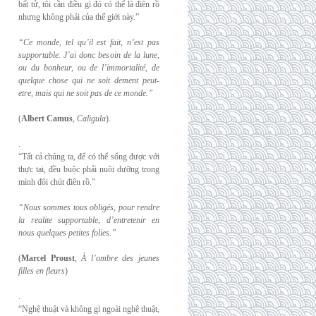
bất tử, tôi cần điều gì đó có thể là điên rồ
nhưng không phải của thế giới này.”
“Ce monde, tel qu’il est fait, n’est pas
supportable. J’ai donc besoin de la lune,
ou du
bonheur, ou de l’immortalité, de
quelque chose qui ne soit dement peut-
etre, mais qui
ne soit pas de ce monde.”
(
Albert Camus
,
Caligula
).
.
“Tất cả chúng ta, để có thể sống được với
thực tại, đều buộc phải nuôi dưỡng trong
mình đôi chút điên rồ.”
“Nous sommes tous obligés, pour rendre
la realite supportable, d’entretenir en
nous
quelques petites folies.”
(
Marcel Proust
,
À l’ombre des jeunes
filles en fleurs
)
.
“Nghệ thuật và không gì ngoài nghệ thuật,