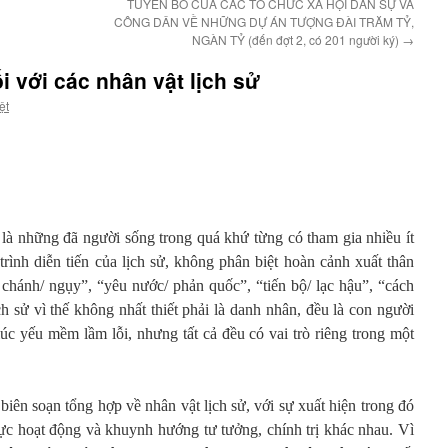
TUYÊN BỐ CỦA CÁC TỔ CHỨC XÃ HỘI DÂN SỰ VÀ
CÔNG DÂN VỀ NHỮNG DỰ ÁN TƯỢNG ĐÀI TRĂM TỶ,
NGÀN TỶ (đến đợt 2, có 201 người ký)
→
i với các nhân vật lịch sử
ệt
 là những đã người sống trong quá khứ từng có tham gia nhiều ít
rình diễn tiến của lịch sử, không phân biệt hoàn cảnh xuất thân
h, chánh/ ngụy”, “yêu nước/ phản quốc”, “tiến bộ/ lạc hậu”, “cách
 sử vì thế không nhất thiết phải là danh nhân, đều là con người
úc yếu mềm lầm lỗi, nhưng tất cả đều có vai trò riêng trong một
biên soạn tổng hợp về nhân vật lịch sử, với sự xuất hiện trong đó
vực hoạt động và khuynh hướng tư tưởng, chính trị khác nhau. Vì