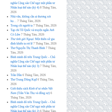
nghĩa Cộng sản Chế ngự một phần tư
Nhân loại thế nào (kỳ 4)
8 Tháng Tám,
2026
Nhà văn, không cần ai thương xót
họ…
7 Tháng Tám, 2026
Trong cõi người ta
7 Tháng Tám, 2026
Tạp chí Tổ Quốc và truyện ngắn
Anh
Cò Lấm
7 Tháng Tám, 2026
Thư tình gửi Ngoại
: Một thiên sử gia
đình khiến ta rơi lệ
7 Tháng Tám, 2026
Thơ Nguyễn Thị Thanh Bình
7 Tháng
Tám, 2026
Bình minh đỏ trên Trung Quốc – Chủ
nghĩa Cộng sản Chế ngự một phần tư
Nhân loại thế nào (kỳ 3)
7 Tháng Tám,
2026
Trần Dần
6 Tháng Tám, 2026
Thơ Trung Dũng Kqđ
6 Tháng Tám,
2026
Giới thiệu sách
Kinh tế tư nhân Việt
Nam
(Trần Văn Thọ và đồng sự)
6
Tháng Tám, 2026
Bình minh đỏ trên Trung Quốc – Chủ
nghĩa Cộng sản Chế ngự một phần tư
Nhân loại thế nào (kỳ 2)
6 Tháng Tám,