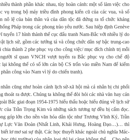
 nhiều thành phần khác nhau, tùy hoàn cảnh: một số làm việc cho
c vụ trong bộ máy triều đình phong kiến cũ của các vua, và số
 nô lệ của bản thân và của dân tộc đã đứng ra tổ chức kháng
chống Pháp trong các phong trào yêu nước. Sau hiệp định Genève
 vĩ tuyến 17 hình thành thế cục đấu tranh Nam-Bắc với nhiều lý do
vật lịch sử, gồm các tướng tá và công chức dân sự bậc trung-cao
 chia thành 2 phe phục vụ cho công việc/ mục đích chính trị mỗi
n người sĩ quan VNCH vượt tuyến ra Bắc phục vụ cho chế độ
ại không thể có số lớn cán bộ CS trốn vào miền Nam để kiếm
c phân công vào Nam vì lý do chiến tranh).
 nhân cũng như hoàn cảnh lịch sử-xã hội mà cá nhân bị chi phối
g thoát ra được. Chúng ta không thể đòi hỏi các nhà văn hay cán
goài Bắc giai đoạn 1954-1975 hiểu thấu hoặc hiểu đúng về lịch sử
ợc
của Trần Trọng Kim và những sách tương tự đều bị cấm đọc.
óng góp lớn cho nền văn hóa dân tộc như Trương Vĩnh Ký, Trần
ự Lực Văn Đoàn (Nhất Linh, Khái Hưng, Hoàng Đạo…)… thì
ỉ biết lơ mơ sai sự thật. Các học thuyết khác ngoài chủ nghĩa Mác-
tế học (thị trường) của nhân loại thì lại càng không thể… Cho nên