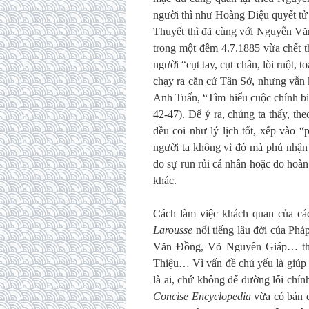
người thì như Hoàng Diệu quyết tử
Thuyết thì đã cùng với Nguyễn Vă
trong một đêm 4.7.1885 vừa chết 
người “cụt tay, cụt chân, lòi ruột
chạy ra căn cứ Tân Sở, nhưng vẫ
Anh Tuấn, “Tìm hiểu cuộc chính b
42-47). Để ý ra, chúng ta thấy, th
đều coi như lý lịch tốt, xếp vào 
người ta không vì đó mà phủ nhận 
do sự run rủi cá nhân hoặc do hoàn
khác.
Cách làm việc khách quan của các
Larousse
nổi tiếng lâu đời của P
Văn Đồng, Võ Nguyên Giáp… th
Thiệu… Vì vấn đề chủ yếu là giúp c
là ai, chứ không để đường lối chính
Concise Encyclopedia
vừa có bản d