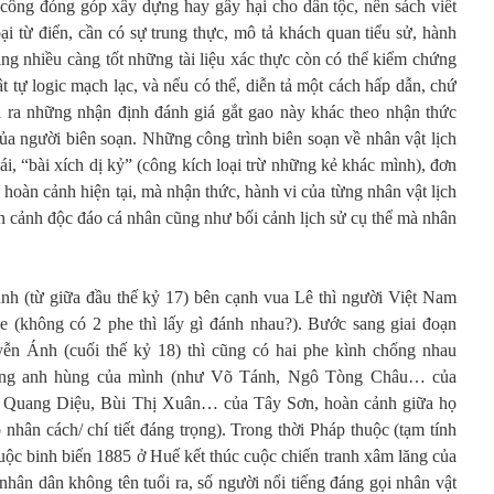
ó công đóng góp xây dựng hay gây hại cho dân tộc, nên sách viết
loại từ điển, cần có sự trung thực, mô tả khách quan tiểu sử, hành
àng nhiều càng tốt những tài liệu xác thực còn có thể kiểm chứng
ật tự logic mạch lạc, và nếu có thể, diễn tả một cách hấp dẫn, chứ
ra những nhận định đánh giá gắt gao này khác theo nhận thức
ủa người biên soạn. Những công trình biên soạn về nhân vật lịch
hái, “bài xích dị kỷ” (công kích loại trừ những kẻ khác mình), đơn
 hoàn cảnh hiện tại, mà nhận thức, hành vi của từng nhân vật lịch
àn cảnh độc đáo cá nhân cũng như bối cảnh lịch sử cụ thể mà nhân
nh (từ giữa đầu thế kỷ 17) bên cạnh vua Lê thì người Việt Nam
e (không có 2 phe thì lấy gì đánh nhau?). Bước sang giai đoạn
ễn Ánh (cuối thế kỷ 18) thì cũng có hai phe kình chống nhau
hững anh hùng của mình (như Võ Tánh, Ngô Tòng Châu… của
Quang Diệu, Bùi Thị Xuân… của Tây Sơn, hoàn cảnh giữa họ
nhân cách/ chí tiết đáng trọng). Trong thời Pháp thuộc (tạm tính
uộc binh biến 1885 ở Huế kết thúc cuộc chiến tranh xâm lăng của
 nhân dân không tên tuổi ra, số người nổi tiếng đáng gọi nhân vật