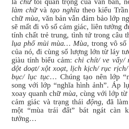
là
chữ
tối quan trọng của văn bản, n
làm chữ
và
tạo nghĩa
theo kiểu Trần
chữ
mùa
, văn bản vẫn đảm bảo lớp n
sẽ mất đi vô số cảm giác, liên tưởng 
tính chất trẻ trung, tình tứ trong câu 
lụa phố mùi mùa… Mùa
, trong vô số
của nó, đi cùng số lượng lớn từ láy t
giàu tính biểu cảm:
chi chít/ ve vẩy/
dột doạt/ xột xoạt, lịch kịch/ rục rịch/
bục/ lục tục
… Chúng tạo nên lớp “n
song với lớp “nghĩa hình ảnh”. Áp l
xoay quanh chữ
mùa
, cùng với lớp từ
cảm giác và trạng thái
động
, đã làm
một “mùa trái đất” bát ngát càn k
tưởng…