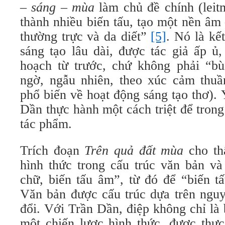
– sáng – mùa
làm chủ đề chính (leitm
thành nhiều biến tấu, tạo một nền âm
thường trực và da diết”
[5]
. Nó là kế
sáng tạo lâu dài, được tác giả ấp ủ
hoạch từ trước, chứ không phải “b
ngờ, ngẫu nhiên, theo xúc cảm thuầ
phổ biến về hoạt động sáng tạo thơ).
Dần thực hành một cách triệt để tron
tác phẩm.
Trích đoạn
Trên quả đất mùa
cho thấ
hình thức trong cấu trúc văn bản và
chữ, biến tấu âm”, từ đó để “biến tấ
Văn bản được cấu trúc dựa trên nguyê
đổi. Với Trần Dần, điệp không chỉ là 
một chiến lược hình thức, được thực