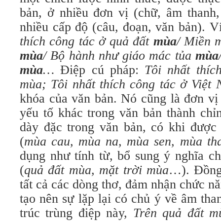
bản, ở nhiều đơn vị (chữ, âm thanh,
nhiều cấp độ (câu, đoạn, văn bản). Ví
thích công tác ở quả đất
mùa
/ Miền m
mùa
/ Bộ hành như giáo mác tủa
mùa
mùa
…
Điệp cú pháp:
Tôi nhất thíc
mùa; Tôi nhất thích công tác ở Vi
khóa của văn bản. Nó cũng là đơn vị
yếu tố khác trong văn bản thành chỉ
dày đặc trong văn bản, có khi được
(
mùa cau, mùa na, mùa sen, mùa t
dụng như tính từ, bổ sung ý nghĩa c
(
quả đất mùa, mặt trời mùa
…). Đồng
tất cả các dòng thơ, đảm nhận chức n
tạo nên sự lặp lại có chủ ý về âm tha
trúc trùng điệp này,
Trên quả đất m