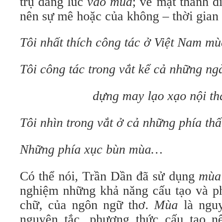
trụ đang lúc
vào mùa
; về mặt thanh đ
nên sự mê hoặc của không – thời gian
Tôi nhất thích công tác ở Việt Nam mù
Tôi công tác trong vắt kể cả những n
dựng may lạo xạo nội thà
Tôi nhìn trong vắt ở cả những phía th
Những phía xục bùn mùa…
Có thể nói, Trần Dần đã sử dụng
mùa
nghiệm những khả năng cấu tạo và ph
chữ, của ngôn ngữ thơ.
Mùa
là nguy
nguyên tắc, phương thức cấu tạo n