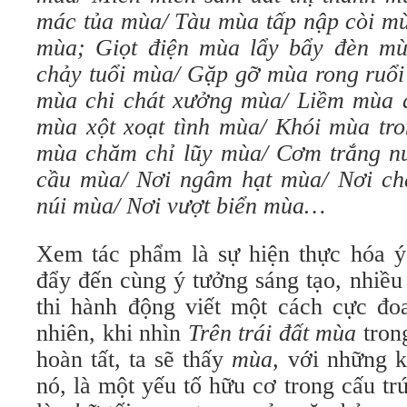
mác tủa mùa/ Tàu mùa tấp nập còi mù
mùa; Giọt điện mùa lẩy bẩy đèn mù
chảy tuổi mùa/ Gặp gỡ mùa rong ruổi
mùa chi chát xưởng mùa/ Liềm mùa d
mùa xột xoạt tình mùa/ Khói mùa tr
mùa chăm chỉ lũy mùa/ Cơm trắng n
cầu mùa/ Nơi ngâm hạt mùa/ Nơi ch
núi mùa/ Nơi vượt biển mùa…
Xem tác phẩm là sự hiện thực hóa ý 
đẩy đến cùng ý tưởng sáng tạo, nhiều
thi hành động viết một cách cực đo
nhiên, khi nhìn
Trên trái đất mùa
tron
hoàn tất, ta sẽ thấy
mùa,
với những k
nó, là một yếu tố hữu cơ trong cấu t