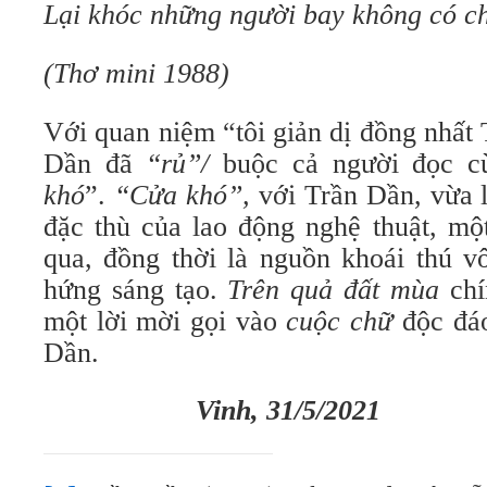
Lại khóc những người bay không có ch
(Thơ mini 1988)
Với quan niệm “tôi giản dị đồng nhấ
Dần đã
“rủ”/
buộc cả người đọc c
khó
”.
“Cửa khó”,
với Trần Dần, vừa l
đặc thù của lao động nghệ thuật, mộ
qua, đồng thời là nguồn khoái thú v
hứng sáng tạo.
Trên quả đất mùa
chí
một lời mời gọi vào
cuộc chữ
độc đáo
Dần.
Vinh, 31/5/2021