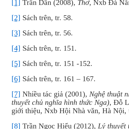
[1]
Trần Dần (2008),
Thơ
, Nxb Đà Nẵn
[2]
Sách trên, tr. 58.
[3]
Sách trên, tr. 56.
[4]
Sách trên, tr. 151.
[5]
Sách trên, tr. 151 -152.
[6]
Sách trên, tr. 161 – 167.
[7]
Nhiều tác giả (2001),
Nghệ thuật n
thuyết chủ nghĩa hình thức Nga)
, Đỗ L
giới thiệu
,
Nxb Hội Nhà văn, Hà Nội, t
[8]
Trần Ngọc Hiếu (2012),
Lý thuyết 