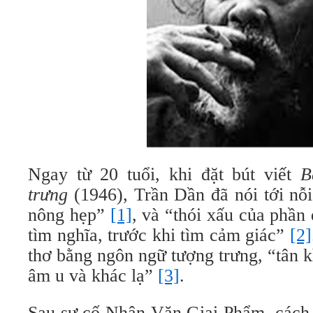
Ngay từ 20 tuổi, khi đặt bút viết
B
trưng
(1946), Trần Dần đã nói tới nỗi
nông hẹp”
[1]
, và “thói xấu của phần
tìm nghĩa, trước khi tìm cảm giác”
[2]
thơ bằng ngôn ngữ tượng trưng, “tân 
âm u và khác lạ”
[3]
.
Sau sự cố Nhân Văn Giai Phẩm, cách 