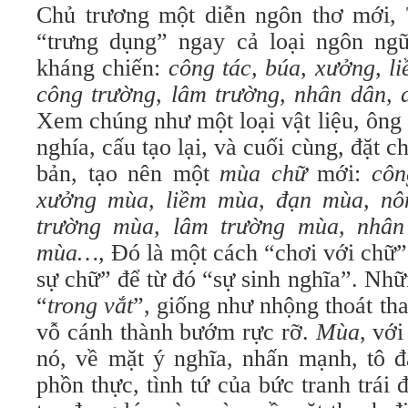
Chủ trương một diễn ngôn thơ mới,
“trưng dụng” ngay cả loại ngôn ng
kháng chiến:
công tác, búa, xưởng, l
công trường, lâm trường, nhân dân, 
Xem chúng như một loại vật liệu, ông
nghía, cấu tạo lại, và cuối cùng, đặt 
bản, tạo nên một
mùa chữ
mới:
côn
xưởng mùa, liềm mùa, đạn mùa, nô
trường mùa, lâm trường mùa, nhâ
mùa…,
Đó là một cách “chơi với chữ”
sự chữ” để từ đó “sự sinh nghĩa”. Nhữ
“
trong vắt
”, giống như nhộng thoát th
vỗ cánh thành bướm rực rỡ.
Mùa
, với
nó, về mặt ý nghĩa, nhấn mạnh, tô đ
phồn thực, tình tứ của bức tranh trái 