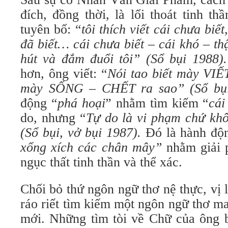
đích, đồng thời, là lối thoát tinh t
tuyên bố: “
tôi thích viết cái chưa biế
đã biết… cái chưa biết – cái khó – th
hút và đắm đuổi tôi” (Sổ bụi 1988)
hơn, ông viết: “
Nói tao biết mày VIẾT
mày SỐNG – CHẾT ra sao” (Sổ bụ
động “
phá hoại
” nhằm tìm kiếm “
cái
do, nhưng “
Tự do là vi phạm chứ khô
(Sổ bụi, vở bụi 1987).
Đó là hành độ
xổng xích các chân mây”
nhằm giải 
ngục thất tinh thần và thể xác.
Chối bỏ thứ ngôn ngữ thơ nệ thực, vị l
ráo riết tìm kiếm một ngôn ngữ thơ ma
mới. Những tìm tòi về Chữ của ông 