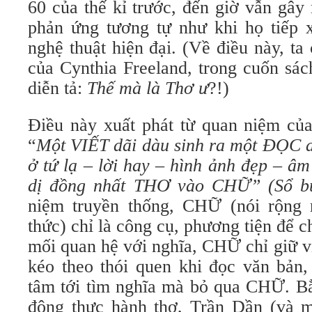
60 của thế kỉ trước, đến giờ vẫn gây
phản ứng tương tự như khi họ tiếp 
nghệ thuật hiện đại. (Về điều này, t
của Cynthia Freeland, trong cuốn sác
diễn tả:
Thế mà là Thơ ư
?!)
Điều này xuất phát từ quan niệm của
“
Một VIẾT dãi dàu sinh ra một ĐỌC dã
ở tứ lạ – lời hay – hình ảnh đẹp – âm
dị đồng nhất THƠ vào CHỮ” (Sổ b
niệm truyền thống, CHỮ (nói rộng 
thức) chỉ là công cụ, phương tiện để c
mối quan hệ với nghĩa, CHỮ chỉ giữ vị
kéo theo thói quen khi đọc văn bản,
tâm tới tìm nghĩa mà bỏ qua CHỮ. Bằ
động thực hành thơ, Trần Dần (và m