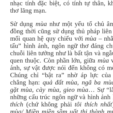
nhạc tính đặc biệt, có tính tự thân, 
thơ lãng mạn.
Sử dụng
mùa
như một yếu tố chủ âm
đồng thời cũng sử dụng thủ pháp liên 
mối quan hệ quy chiếu với
mùa
– nhằ
tấu” hình ảnh, ngôn ngữ thơ đáng ch
chuỗi liên tưởng như là bất tận và ngẫ
quen thuộc. Còn phần lớn, giữa
mùa
v
ảnh, sự vật được nói đến không có mố
Chúng chỉ “bật ra” nhờ áp lực của 
chẳng hạn:
quả đất mùa, ngã ba mùa
gặt mùa, cày mùa, gieo mùa
… Sự “lắ
những cấu trúc ngôn ngữ và hình ảnh
thích
(chứ không phải
tôi thích nhất
mùa/ Miền miền sầm uất thị thành m