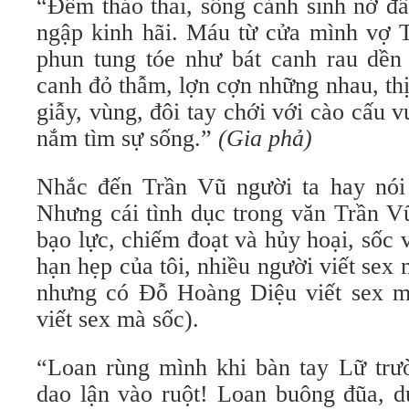
“Đêm tháo thai, sống cảnh sinh nở đầ
ngập kinh hãi. Máu từ cửa mình vợ T
phun tung tóe như bát canh rau dền 
canh đỏ thẫm, lợn cợn những nhau, thị
giẫy, vùng, đôi tay chới với cào cấu v
nắm tìm sự sống.”
(Gia phả)
Nhắc đến Trần Vũ người ta hay nói 
Nhưng cái tình dục trong văn Trần Vũ
bạo lực, chiếm đoạt và hủy hoại, sốc 
hạn hẹp của tôi, nhiều người viết sex
nhưng có Đỗ Hoàng Diệu viết sex m
viết sex mà sốc).
“Loan rùng mình khi bàn tay Lữ trư
dao lận vào ruột! Loan buông đũa, d