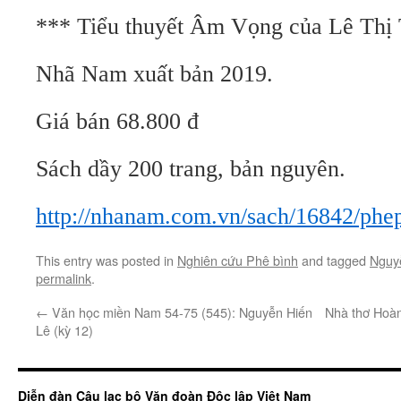
*** Tiểu thuyết Âm Vọng của Lê Th
Nhã Nam xuất bản 2019.
Giá bán 68.800 đ
Sách dầy 200 trang, bản nguyên.
http://nhanam.com.vn/sach/16842/phep
This entry was posted in
Nghiên cứu Phê bình
and tagged
Nguy
permalink
.
←
Văn học miền Nam 54-75 (545): Nguyễn Hiến
Nhà thơ Hoàn
Lê (kỳ 12)
Diễn đàn Câu lạc bộ Văn đoàn Độc lập Việt Nam