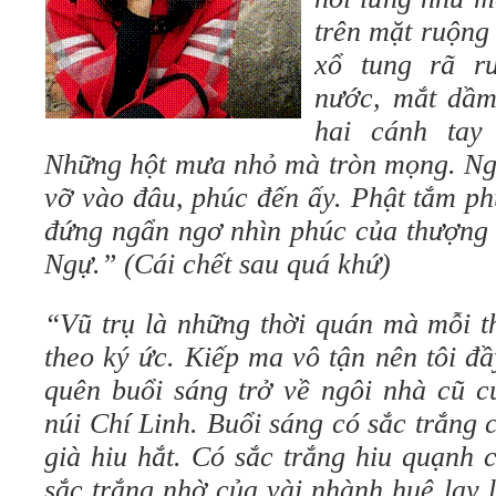
trên mặt ruộng
xổ tung rã r
nước, mắt dầm
hai cánh tay
Những hột mưa nhỏ mà tròn mọng. Ngự
vỡ vào đâu, phúc đến ấy. Phật tắm ph
đứng ngẩn ngơ nhìn phúc của thượng đ
Ngự.”
(Cái chết sau quá khứ)
“Vũ trụ là những thời quán mà mỗi t
theo ký ức. Kiếp ma vô tận nên tôi đ
quên buổi sáng trở về ngôi nhà cũ c
núi Chí Linh. Buổi sáng có sắc trắng
già hiu hắt. Có sắc trắng hiu quạnh 
sắc trắng nhờ của vài nhành huệ lay l