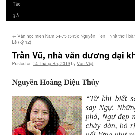
Tác
giả
←
Văn học miền Nam 54-75 (545): Nguyễn Hiến
Nhà thơ Hoàn
Lê (kỳ 12)
Trần Vũ, nhà văn đương đại kh
Posted on
14 Tháng Ba, 2019
by
Văn Việt
Nguyễn Hoàng Diệu Thủy
“Từ khi biết s
say Ngự. Những
phá, Ngự đẹp 
chảy dán, bó r
nổi lửng như m