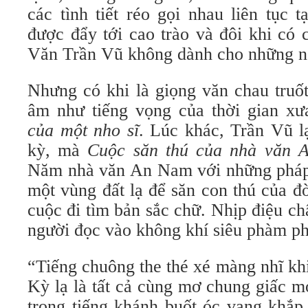
các tình tiết réo gọi nhau liên tục 
được đẩy tới cao trào và đôi khi có 
Văn Trần Vũ không dành cho những ng
Nhưng có khi là giọng văn chau truố
âm như tiếng vọng của thời gian xư
của một nho sĩ
. Lúc khác, Trần Vũ lạ
kỳ, mà
Cuộc săn thú của nhà văn 
Năm nhà văn An Nam với những pháp
một vùng đất lạ để săn con thú của đ
cuộc đi tìm bản sắc chữ. Nhịp điệu 
người đọc vào không khí siêu phàm ph
“Tiếng chuông the thé xé màng nhĩ kh
Kỳ lạ là tất cả cùng mơ chung giấc 
trong tiếng khánh buốt óc vang khắp 