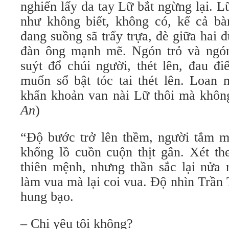
nghiến lấy da tay Lữ bắt ngừng lại. 
như không biết, không có, kể cả b
đang suồng sã trẩy trựa, đè giữa hai 
đàn ông mạnh mẽ. Ngón trỏ và ngón
suýt đổ chúi người, thét lên, đau đi
muốn sổ bật tóc tai thét lên. Loan
khẩn khoản van nài Lữ thôi mà khôn
An
)
“Độ bước trở lên thềm, người tắm m
khổng lồ cuồn cuộn thịt gân. Xét th
thiên mệnh, nhưng thần sắc lại nửa 
làm vua mà lại coi vua. Độ nhìn Trần
hung bạo.
– Chị yêu tôi không?