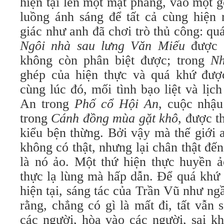
hiện tại lên một mặt phẳng, vào một 
luồng ánh sáng để tất cả cùng hiện 
giác như anh đã chơi trò thủ công: quá
Ngôi nhà sau lưng Văn Miếu
được n
không còn phân biệt được; trong
N
ghép của hiện thực và quá khứ được
cùng lúc đó, mối tình bạo liệt và lị
An trong
Phố cổ Hội An
, cuộc nhậu
trong
Cánh đồng mùa gặt khô
, được t
kiểu bện thừng. Bởi vậy mà thế giới a
không có thật, nhưng lại chân thật đế
là nó ảo. Một thứ hiện thực huyền ả
thực lạ lùng mà hấp dẫn. Để quá khứ 
hiện tại, sáng tác của Trần Vũ như n
rằng, chẳng có gì là mất đi, tất vẫn
các người, hòa vào các người, sai kh