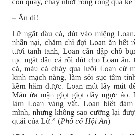
còn quẫy, chảy nhớt ròng ròng qua kẽ 
– Ăn đi!
Lữ ngắt đầu cá, đút vào miệng Loan.
nhẫn nại, chăm chỉ đợi Loan ăn hết rồ
tươi tanh tanh, Loan cắn dập chỗ bụ
tục ngắt đầu cá rồi đút cho Loan ăn.
cá, máu cá chảy qua lưỡi Loan cứ 
kinh mạch nàng, làm sôi sục tâm tín
kềm hãm được. Loan mút lấy mút để
Máu ứa mặn giọt giọt đầy ngực áo. 
làm Loan váng vất. Loan biết đám
mình, nhưng không sao cưỡng lại đượ
quái của Lữ.” (
Phố cổ Hội An
)