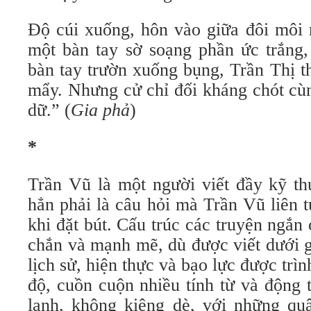
Độ cúi xuống, hôn vào giữa đôi môi 
một bàn tay sờ soạng phần ức trắng
bàn tay trườn xuống bụng, Trần Thị t
mẩy. Nhưng cử chỉ đối kháng chót cù
dữ.” (
Gia phả
)
*
Trần Vũ là một người viết đầy kỹ thu
hẳn phải là câu hỏi mà Trần Vũ liên 
khi đặt bút. Cấu trúc các truyện ngắ
chắn và mạnh mẽ, dù được viết dưới g
lịch sử, hiện thực và bạo lực được trìn
độ, cuồn cuộn nhiều tính từ và động 
lạnh, không kiêng dè, với những quâ