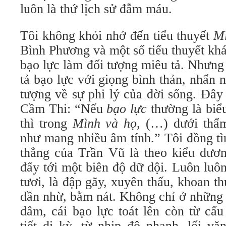
luôn là thứ lịch sử đẫm máu.
Tôi không khỏi nhớ đến tiểu thuyết
Mì
Bình Phương và một số tiểu thuyết kh
bạo lực làm đối tượng miêu tả. Nhưn
tả bạo lực với giọng bình thản, nhẩn 
tượng về sự phi lý của đời sống. Đây
Cầm Thi: “Nếu
bạo lực
thường là biểu
thì trong
Mình và họ
, (…) dưới thẩ
như mang nhiều âm tính.” Tôi đồng tì
thẳng của Trần Vũ là theo kiểu dươn
đẩy tới một biên độ dữ dội. Luôn luô
tươi, là đập gãy, xuyên thấu, khoan th
dần nhừ, bằm nát. Không chỉ ở những
dâm, cái bạo lực toát lên còn từ cấu
tiết dị kỳ, từ nhịp độ nhanh, lối vă