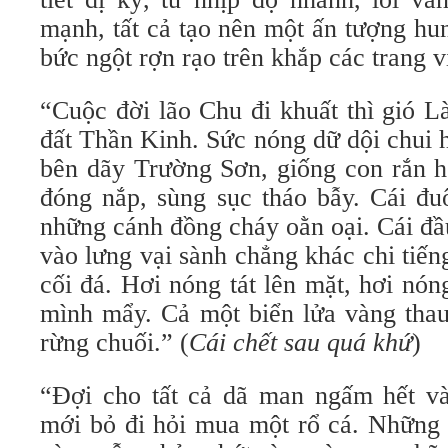
mạnh, tất cả tạo nên một ấn tượng hu
bức ngột rợn rạo trên khắp các trang vi
“Cuộc đời lão Chu đi khuất thì gió 
đất Thần Kinh. Sức nóng dữ dội chui 
bên dãy Trường Sơn, giống con rắn hổ
đóng nắp, sùng sục tháo bẫy. Cái đu
những cánh đồng cháy oằn oại. Cái đầ
vào lưng vại sành chẳng khác chi tiế
cối đá. Hơi nóng tát lên mặt, hơi nó
mình mẩy. Cả một biển lửa vàng thau
rừng chuối.” (
Cái chết sau quá khứ
)
“Đợi cho tất cả dã man ngấm hết v
mới bỏ đi hỏi mua một rổ cá. Những 