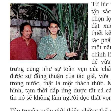
Từ lúc 
tập sá
chọn lọ
đặt xu
thiết k
tác phẩ
một nă
chính l
để vừa
trưng cũng như sự toàn vẹn của ch
được sự đồng thuận của tác giả, vừa
trong nước, thật là một thách thức. 
hình, tạm thời đáp ứng được tất cả các
tin nó sẽ không làm người đọc thất vọ
Tập truyện ngắn giới thiệu những thể