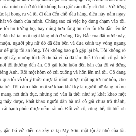
 của mình mà ở đó tôi không bao giờ cảm thấy cô đơn. Với từng
c lại bong ra và tôi đi dần đến chỗ đầu hàng, điều này nằm ngay
chất vô danh của mình. Chẳng sao cả việc họ đụng chạm vào tôi.
ẽ tôi tin tưởng họ, hay đúng hơn lòng tin của tôi lớn dần lên từ
đàn bà tại một ngôi làng nhỏ ở vùng Tây Bắc của đất nước này,
 muộn, người phụ nữ đó đã đến bên và đưa cánh tay vòng ngang
hư để giúp tôi an lòng. Tôi không bao giờ gặp lại bà. Tôi không rõ
ần gũi ấy, nhưng tôi biết ơn bà vì bà đã làm thế. Có một cô gái trẻ
nơi tôi thường đến ăn. Cô gái luôn luôn đến bàn của tôi và đứng
g tiếng Anh. Rồi một hôm cô cúi xuống và hôn lên má tôi. Cô đang
h qua tôi và tôi ý thức được là mình được một người nữ hôn, cho
ứa trẻ. Tôi cảm nhận một sự khao khát kỳ lạ người nữ đang trổ nụ
ang nét tình dục, nhưng nó vẫn là thế; như sự khát khao một
g thấy được, khát khao người đàn bà mà cô gái chưa trở thành,
 cái hạnh phúc được nếm trải nó. Đối với cô, cũng thế, tôi biết ơn
 gắn bó với điều đã xảy ra tại Mỹ Sơn: một tội ác nhỏ của tôi.