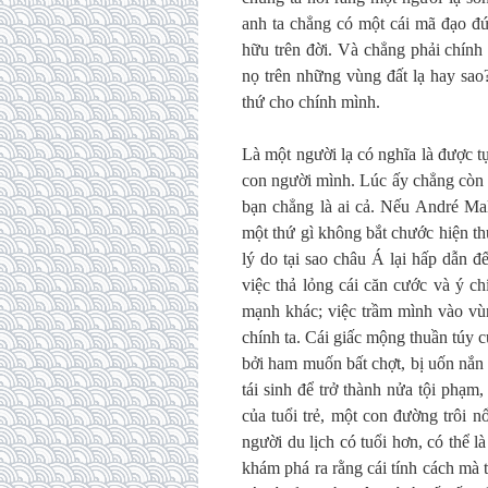
anh ta chẳng có một cái mã đạo đ
hữu trên đời. Và chẳng phải chính 
nọ trên những vùng đất lạ hay sao
thứ cho chính mình.
Là một người lạ có nghĩa là được t
con người mình. Lúc ấy chẳng còn 
bạn chẳng là ai cả. Nếu André Mal
một thứ gì không bắt chước hiện thự
lý do tại sao châu Á lại hấp dẫn 
việc thả lỏng cái căn cước và ý c
mạnh khác; việc trầm mình vào vùn
chính ta. Cái giấc mộng thuần túy 
bởi ham muốn bất chợt, bị uốn nắn 
tái sinh để trở thành nửa tội phạm,
của tuổi trẻ, một con đường trôi 
người du lịch có tuổi hơn, có thể l
khám phá ra rằng cái tính cách mà t