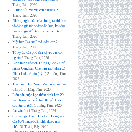
Tháng Tám, 2026
“Chính sử” xét xử văn chương
2
Tháng Tám, 2026
Những ngộ nhận của chúng ta khi đọc
và đánh giá tác phẩm văn học, khi đọc
và đánh giá
Nỗi buồn chiến tranh
2
Tháng Tám, 2026
Một bản “xô-nát” thấu tâm can
2
Tháng Tám, 2026
Từ ký ức của phố đến ký ức của con
người
2 Tháng Tám, 2026
Bình minh đỏ trên Trung Quốc – Chủ
nghĩa Cộng sản Chế ngự một phần tư
Nhân loại thế nào (kỳ 1)
2 Tháng Tám,
2026
Thơ Trần Đình Sơn Cước: nỗi niềm và
trăn trở
1 Tháng Tám, 2026
Biên bản cuộc họp thẩm định hơn 20
năm trước về cuốn tiểu thuyết
Thời
của thánh thần
1 Tháng Tám, 2026
Án văn (4)
1 Tháng Tám, 2026
Chuyên gia Phạm Chi Lan: Công lao
của 80% người dân phải được ghi
nhận
31 Tháng Bảy, 2026