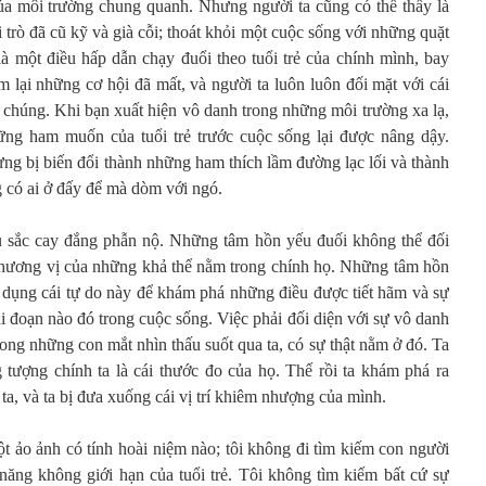
 của môi trường chung quanh. Nhưng người ta cũng có thể thấy là
 trò đã cũ kỹ và già cỗi; thoát khỏi một cuộc sống với những quặt
à một điều hấp dẫn chạy đuổi theo tuổi trẻ của chính mình, bay
m lại những cơ hội đã mất, và người ta luôn luôn đối mặt với cái
c chúng. Khi bạn xuất hiện vô danh trong những môi trường xa lạ,
ng ham muốn của tuổi trẻ trước cuộc sống lại được nâng dậy.
g bị biến đổi thành những ham thích lầm đường lạc lối và thành
 có ai ở đấy để mà dòm với ngó.
 sắc cay đắng phẫn nộ. Những tâm hồn yếu đuối không thể đối
i hương vị của những khả thể nằm trong chính họ. Những tâm hồn
 dụng cái tự do này để khám phá những điều được tiết hãm và sự
ai đoạn nào đó trong cuộc sống. Việc phải đối diện với sự vô danh
trong những con mắt nhìn thấu suốt qua ta, có sự thật nằm ở đó. Ta
tượng chính ta là cái thước đo của họ. Thế rồi ta khám phá ra
ta, và ta bị đưa xuống cái vị trí khiêm nhượng của mình.
 ảo ảnh có tính hoài niệm nào; tôi không đi tìm kiếm con người
năng không giới hạn của tuổi trẻ. Tôi không tìm kiếm bất cứ sự