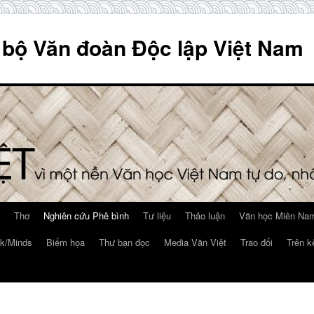
 bộ Văn đoàn Độc lập Việt Nam
Thơ
Nghiên cứu Phê bình
Tư liệu
Thảo luận
Văn học Miền Nam
k/Minds
Biếm họa
Thư bạn đọc
Media Văn Việt
Trao đổi
Trên k