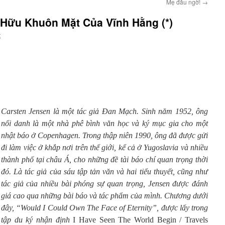
Mẹ đâu ngờ!
→
 Hữu Khuôn Mặt Của Vĩnh Hằng (*)
t
Carsten Jensen là một tác giả Đan Mạch. Sinh năm 1952, ông
nổi danh là một nhà phê bình văn học và ký mục gia cho một
nhật báo ở Copenhagen. Trong thập niên 1990, ông đã được gửi
đi làm việc ở khắp nơi trên thế giới, kể cả ở Yugoslavia và nhiều
thành phố tại châu Á, cho những đề tài báo chí quan trọng thời
đó. Là tác giả của sáu tập tản văn và hai tiểu thuyết, cũng như
tác giả của nhiều bài phóng sự quan trọng, Jensen được đánh
giá cao qua những bài báo và tác phẩm của mình. Chương dưới
đây, “Would I Could Own The Face of Eternity”, được lấy trong
tập du ký nhận định
I Have Seen The World Begin / Travels