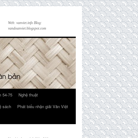
Web: vanviet.info Blog:
vandoanviet.blogspot.com
 54-75
Nghệ thuật
ệ sách
Phát biểu nhận giải Văn Việt