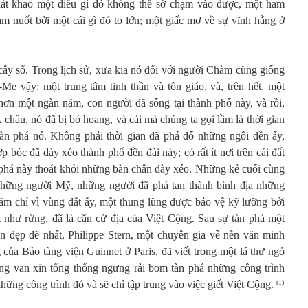
át khao một điều gì đó không thể sờ chạm vào được, một ham
m nuốt bởi một cái gì đó to lớn; một giấc mơ về sự vĩnh hằng ở
y số. Trong lịch sử, xưa kia nó đối với người Chàm cũng giống
e vậy: một trung tâm tinh thần và tôn giáo, và, trên hết, một
 hơn một ngàn năm, con người đã sống tại thành phố này, và rồi,
châu, nó đã bị bỏ hoang, và cái mà chúng ta gọi lầm là thời gian
tàn phá nó. Không phải thời gian đã phá đổ những ngôi đền ấy,
 bóc đã dày xéo thành phố đền đài này; có rất ít nơi trên cái đất
n phá này thoát khỏi những bàn chân dày xéo. Những kẻ cuối cùng
những người Mỹ, những người đã phá tan thành bình địa những
năm chỉ vì vùng đất ấy, một thung lũng được bảo vệ kỹ lưỡng bởi
 như rừng, đã là căn cứ địa của Việt Cộng. Sau sự tàn phá một
n đẹp đẽ nhất, Philippe Stern, một chuyên gia về nền văn minh
của Bảo tàng viện Guinnet ở Paris, đã viết trong một lá thư ngỏ
ng van xin tổng thống ngưng rải bom tàn phá những công trình
hững công trình đó và sẽ chỉ tập trung vào việc giết Việt Cộng.
(1)