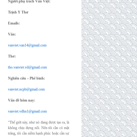
Người phụ trách Văn Việt:
Trịnh Y Thư
Emails:
Văn:
vanviet.van14@gmail.com
Thơ:
tho.vanviet.vd@gmail.com
Nghiên cứu – Phê bình:
vanviet.ncpb@gmail.com
Vấn đề hôm nay:
vanviet.vdhn1@gmail.com
“Thế giới này, như nó đang được tạo ra, là
không chịu đựng nổi. Nên tôi cần có mặt
trăng, tôi cần niềm hạnh phúc hoặc cần sự