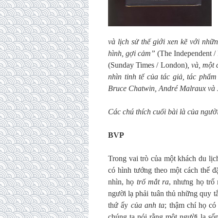
và lịch sử thế giới xen kẽ với nh
hình, gợi cảm”
(The Independent /
(Sunday Times / London)
, và, một
nhìn tinh tế của tác giả, tác phẩ
Bruce Chatwin, André Malraux và 
Các chú thích cuối bài là của người
BVP
Trong vai trò của một khách du lịc
có hình tướng theo một cách thế đ
nhìn, họ
trố mắt ra
, nhưng họ trố
người lạ phải tuân thủ những quy t
thứ ấy
của anh ta
; thậm chí họ có
chúng ta nói rằng một người lạ số