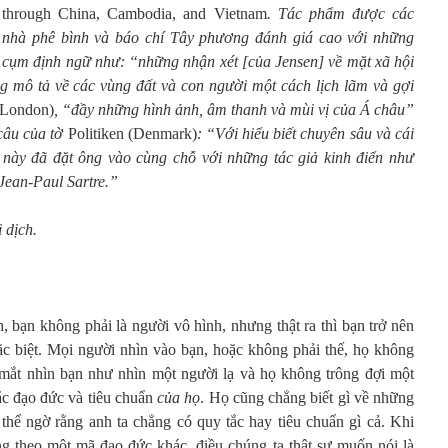
through China, Cambodia, and Vietnam
. Tác phẩm được các
nhà phê bình và báo chí Tây phương đánh giá cao với những
cụm định ngữ như: “những nhận xét [của Jensen] về mặt xã hội
ững mô tả về các vùng đất và con người một cách lịch lãm và gợi
 London)
, “đầy những hình ảnh, âm thanh và mùi vị của Á châu”
 câu của tờ
Politiken (Denmark)
: “Với hiểu biết chuyên sâu và cái
m này đã đặt ông vào cùng chỗ với những tác giả kinh điển như
Jean-Paul Sartre.”
 dịch.
h, bạn không phải là người vô hình, nhưng thật ra thì bạn trở nên
ặc biệt. Mọi người nhìn vào bạn, hoặc không phải thế, họ không
 mắt nhìn bạn như nhìn một người lạ và họ không trông đợi một
ắc đạo đức và tiêu chuẩn
của họ
. Họ cũng chẳng biết gì về những
 thể ngờ rằng anh ta chẳng có quy tắc hay tiêu chuẩn gì cả. Khi
ng theo một mã đạo đức khác, điều chúng ta thật sự muốn nói là