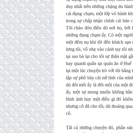
duy nhất trên những chặng du hành
cái đụng chạm, một lớp vỏ hành khá
trong sự chấp nhận chính cái bản 
Tôi chào đón điều đó nơi họ, bởi l
những đụng chạm ấy. Có một người 
một đêm nọ khi tôi đến khách sạn
lưng tôi, vỗ nhẹ vào cánh tay tôi n
tại sao bà lại cho tôi sự thân mật g
hay quanh quẩn tại quán ăn ở Huế 
lại một lúc chuyện trò với tôi bằn
tập sự phô bày cái nữ tính của mìn
dù đôi môi ấy là đôi môi của một đ
ấy, một sự mong muốn không hẳn m
hình ảnh hay một điều gì đó khôn
nhưng cô đã cho tôi, dù thoáng qua,
cô.
Tất cả những chuyện đó, phần nào,