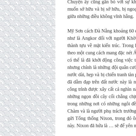
Chuyện ấy cũng gắn bó với sự kh
muốn sở hữu và bị sở hữu, bị ngoạ
giữa những điều không vĩnh hằng.
Mỹ Sơn cách Đà Nẵng khoảng 60 câ
như là Angkor đối với người Khờ-M
thành tựu về mặt kiến trúc. Trong
theo một cung cách mang đặc nét Á 
có thể là đã khởi động công việc 
nhưng chính là những đội quân cướp
nước dài, hẹp và bị chiến tranh tà
đã dẫm đạp trên đất nước này là 
công trình được xây cất cả nghìn 
những ngọn đồi cây cối chằng chịt
trong những nơi có những ngôi đề
Chàm và là người phụ trách trưởng 
gửi Tổng thống Nixon, trong đó ô
này. Nixon đã hứa là … sẽ để yên n