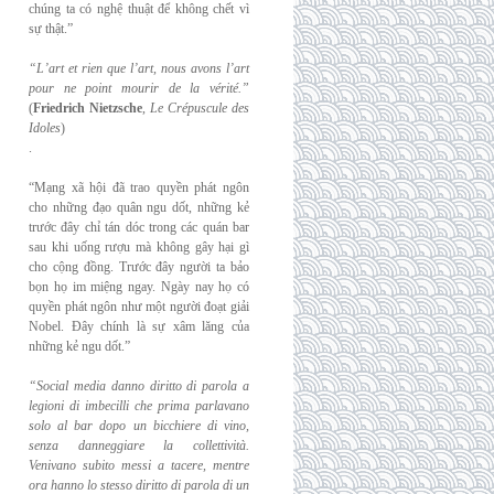
chúng ta có nghệ thuật để không chết vì
sự thật.”
“L’art et rien que l’art, nous avons l’art
pour ne point mourir de la vérité.”
(
Friedrich
Nietzsche
,
Le Crépuscule des
Idoles
)
.
“Mạng xã hội đã trao quyền phát ngôn
cho những đạo quân ngu dốt, những kẻ
trước đây chỉ tán dóc trong các quán bar
sau khi uống rượu mà không gây hại gì
cho cộng đồng. Trước đây người ta bảo
bọn họ im miệng ngay. Ngày nay họ có
quyền phát ngôn như một người đoạt giải
Nobel. Đây chính là sự xâm lăng của
những kẻ ngu dốt.”
“Social media danno diritto di parola a
legioni di imbecilli che prima parlavano
solo al
bar dopo un bicchiere di vino,
senza danneggiare la collettività.
Venivano subito messi a
tacere, mentre
ora hanno lo stesso diritto di parola di un