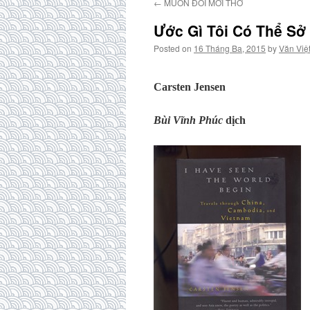
←
MUỐN ĐỔI MỚI THƠ
Ước Gì Tôi Có Thể Sở
Posted on
16 Tháng Ba, 2015
by
Văn Việ
Carsten Jensen
Bùi Vĩnh Phúc
dịch