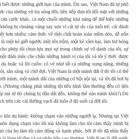
tôi biết được những giới hạn của mình. Dù sao, Việt Nam đã tự phô
ớc của những vũ trụ sóng đôi, liên tiếp đưa tôi đối mặt với những
 căn cước khác, cả một chuỗi những khả năng để thể hiện những
không bị choáng váng say sưa vì cái tự do của tuổi trẻ; cái đánh
iệt hơn nhiều: cảm thức về tính chất hoàn toàn mềm dẻo, dễ uốn
 là một kẻ giết người, một tên trộm, một kẻ xâm hại, làm hư hỏng
y cho phép tôi chọn lựa mọi sự trong chính sự vô danh của tôi, sự
một đám mây che chắn những hành vi của tôi và tôi ý thức được
 dụ hoặc và lôi cuốn: có vẻ như tất cả những xung năng, những
tôi, sẵn sàng và chờ đợi. Việt Nam là một mảnh đất ở đó tôi có thể
ười mình, một mảnh đất của những cơ hội nội tại, và tôi đã hơi bị
ỏ. (Nhưng chẳng phải những tội tiểu hình tầm thường đều có liên
ếp mà từ đó chúng bị dẫn dắt đến, không thể nào tránh khỏi?) Dù
h trên cát; cái đường vạch đã luôn ở đó suốt cả đời tôi.
ắc khi du hành: không chạm vào những người lạ. Nhưng tại Việt
luôn đụng chạm vào tôi mà không làm cho tôi cảm thấy mình bị
m của họ làm tôi cảm động và hạnh phúc, bởi lẽ tôi đã nhìn thấy
 tả lòng từ tâm và sự nhân hậu cao thượng. Việt Nam là đất nước