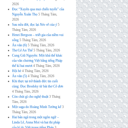
2026
Đọc “Xuyên qua mọi chiến tuyến” của
Nguyễn Xuân Thọ
5 Tháng Tám,
2026
Sau nửa đời, đọc lại
Nẻo về của ý
5
Tháng Tám, 2026
Henri Bergson – triết gia của niềm vui
sống
5 Tháng Tám, 2026
Án văn (6)
5 Tháng Tám, 2026
Thơ Lê An Thế
5 Tháng Tám, 2026
Cung Giũ Nguyên: Một khả thể khác
của văn chương Việt bằng tiếng Pháp
thế kỉ hai mươi
4 Tháng Tám, 2026
Hội hè
4 Tháng Tám, 2026
Án văn (5)
4 Tháng Tám, 2026
Khi thực tại trở thành đức tin cuối
cùng: Đọc Brodsky từ bài thơ
Cô đơn
4 Tháng Tám, 2026
Còn chút gì cho nghệ thuật
3 Tháng
Tám, 2026
Một saga do Hoàng Minh Tường kể
3
Tháng Tám, 2026
Hai bản ngã trong một ngôn ngữ –
Linda Lê, Anna Moï và hai thi pháp
của kí ức Việt trong tiếng Pháp
3