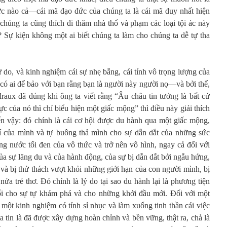
ức nào cả—cái mã đạo đức của chúng ta là cái mã duy nhất hiện
chúng ta cũng thích đi thăm nhà thổ và phạm các loại tội ác này
? Sự kiện không một ai biết chúng ta làm cho chúng ta dễ tự tha
ự do, và kinh nghiệm cái sự nhẹ bẫng, cái tính vô trọng lượng của
có ai để bảo với bạn rằng bạn là người này người nọ—và bởi thế,
raux đã đúng khi ông ta viết rằng “Âu châu tin tưởng là bất cứ
c của nó thì chỉ biểu hiện một giấc mộng” thì điều này giải thích
đến vậy: đó chính là cái cơ hội được du hành qua một giấc mộng,
hí của mình và tự buông thả mình cho sự dẫn dắt của những sức
g nước tối đen của vô thức và trở nên vô hình, ngay cả đối với
của sự lãng du và của hành động, của sự bị dẫn dắt bởi ngẫu hứng,
và bị thử thách vượt khỏi những giới hạn của con người mình, bị
 nửa trẻ thơ. Đó chính là lý do tại sao du hành lại là phương tiện
nổi cho sự tự khám phá và cho những khởi đầu mới. Đối với một
à một kinh nghiệm có tính sỉ nhục và làm xuống tinh thần cái việc
a tin là đã được xây dựng hoàn chỉnh và bền vững, thật ra, chả là