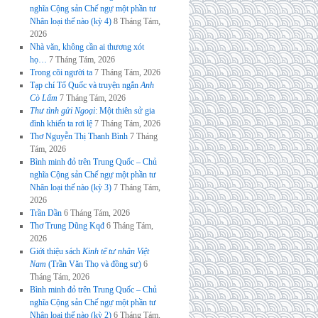
nghĩa Cộng sản Chế ngự một phần tư
Nhân loại thế nào (kỳ 4)
8 Tháng Tám,
2026
Nhà văn, không cần ai thương xót
họ…
7 Tháng Tám, 2026
Trong cõi người ta
7 Tháng Tám, 2026
Tạp chí Tổ Quốc và truyện ngắn
Anh
Cò Lấm
7 Tháng Tám, 2026
Thư tình gửi Ngoại
: Một thiên sử gia
đình khiến ta rơi lệ
7 Tháng Tám, 2026
Thơ Nguyễn Thị Thanh Bình
7 Tháng
Tám, 2026
Bình minh đỏ trên Trung Quốc – Chủ
nghĩa Cộng sản Chế ngự một phần tư
Nhân loại thế nào (kỳ 3)
7 Tháng Tám,
2026
Trần Dần
6 Tháng Tám, 2026
Thơ Trung Dũng Kqđ
6 Tháng Tám,
2026
Giới thiệu sách
Kinh tế tư nhân Việt
Nam
(Trần Văn Thọ và đồng sự)
6
Tháng Tám, 2026
Bình minh đỏ trên Trung Quốc – Chủ
nghĩa Cộng sản Chế ngự một phần tư
Nhân loại thế nào (kỳ 2)
6 Tháng Tám,