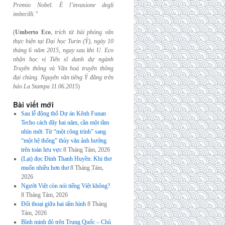
Premio Nobel. È l’invasione
degli
imbecilli.”
(
Umberto Eco
,
trích từ bài phỏng vấn
thực hiện tại Đại học Turin (Ý), ngày 10
tháng 6
năm 2015, ngay sau khi U. Eco
nhận học vị Tiến sĩ danh dự ngành
Truyền thông và
Văn hoá truyền thông
đại chúng. Nguyên văn tiếng Ý đăng trên
báo La Stampa
11.06.2015
)
Bài viết mới
Sau lễ động thổ Dự án Kênh Funan
Techo cách đây hai năm, cần một tầm
nhìn mới: Từ “một công trình” sang
“một hệ thống” thủy văn ảnh hưởng
trên toàn lưu vực
8 Tháng Tám, 2026
(Lại) đọc Đinh Thanh Huyền: Khi thơ
muốn nhiều hơn thơ
8 Tháng Tám,
2026
Người Việt còn nói tiếng Việt không?
8 Tháng Tám, 2026
Đối thoại giữa hai tấm hình
8 Tháng
Tám, 2026
Bình minh đỏ trên Trung Quốc – Chủ