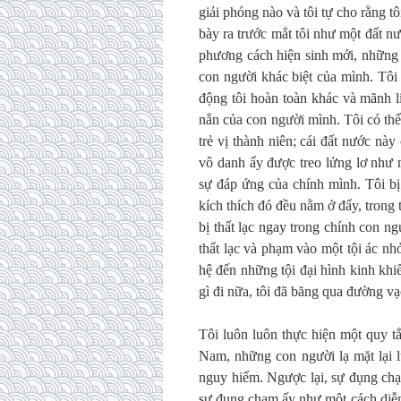
giải phóng nào và tôi tự cho rằng 
bày ra trước mắt tôi như một đất nư
phương cách hiện sinh mới, những
con người khác biệt của mình. Tôi 
động tôi hoàn toàn khác và mãnh l
nắn của con người mình. Tôi có thể
trẻ vị thành niên; cái đất nước nà
vô danh ấy được treo lửng lơ như 
sự đáp ứng của chính mình. Tôi bị
kích thích đó đều nằm ở đấy, trong 
bị thất lạc ngay trong chính con ng
thất lạc và phạm vào một tội ác nh
hệ đến những tội đại hình kinh khi
gì đi nữa, tôi đã băng qua đường vạc
Tôi luôn luôn thực hiện một quy t
Nam, những con người lạ mặt lại 
nguy hiểm. Ngược lại, sự đụng chạ
sự đụng chạm ấy như một cách diễn