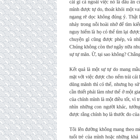
cái gì cả ngoài việc nó là dấu ấn
mình được tự do, thoát khỏi một vai
ngang rẽ dọc không đúng ý. Thật l
nhảy trong nỗi hoài nhớ để tìm kiế
nguy hiểm là họ có thể tìm lại đượ
chuyện gì cũng được phép, và nhữ
Chúng không còn thơ ngây nữa nhưn
sự tự mãn. Ừ, tại sao không? Chẳng
Kết quả là một sự tự do mang mầu
mặt với việc được cho nếm trải cá
dũng mãnh thì có thể, nhưng họ sử
cần thiết phải làm như thế ở một gi
của chính mình là một điều tốt, vì 
nhìn những con người khác, tưởng 
được rằng chính họ là thước đo của 
Tôi lên đường không mang theo một
tuổi trẻ của mình hoặc những khả 