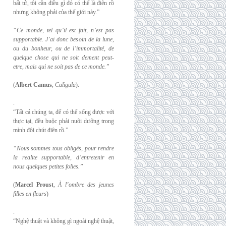
bất tử, tôi cần điều gì đó có thể là điên rồ
nhưng không phải của thế giới này.”
“Ce monde, tel qu’il est fait, n’est pas
supportable. J’ai donc besoin de la lune,
ou du
bonheur, ou de l’immortalité, de
quelque chose qui ne soit dement peut-
etre, mais qui
ne soit pas de ce monde.”
(
Albert Camus
,
Caligula
).
.
“Tất cả chúng ta, để có thể sống được với
thực tại, đều buộc phải nuôi dưỡng trong
mình đôi chút điên rồ.”
“Nous sommes tous obligés, pour rendre
la realite supportable, d’entretenir en
nous
quelques petites folies.”
(
Marcel Proust
,
À l’ombre des jeunes
filles en fleurs
)
.
“Nghệ thuật và không gì ngoài nghệ thuật,