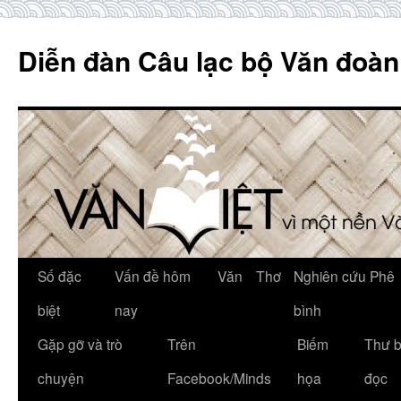
Skip
to
Diễn đàn Câu lạc bộ Văn đoàn
content
Số đặc
Vấn đề hôm
Văn
Thơ
Nghiên cứu Phê
biệt
nay
bình
Gặp gỡ và trò
Trên
Biếm
Thư 
chuyện
Facebook/Minds
họa
đọc