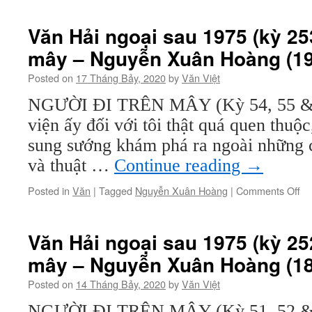
(2
Hả
ng
Văn Hải ngoại sau 1975 (kỳ 253
sa
mây – Nguyễn Xuân Hoàng (19
19
(k
Posted on
17 Tháng Bảy, 2020
by
Văn Việt
25
Ng
NGƯỜI ĐI TRÊN MÂY (Kỳ 54, 55 & 5
đi
viện ấy đối với tôi thật quá quen thuộc
tr
mâ
sung sướng khám phá ra ngoài những c
–
và thuật …
Continue reading
→
Ng
Xu
on
Posted in
Văn
|
Tagged
Nguyễn Xuân Hoàng
|
Comments Off
Ho
Vă
(2
Hả
ng
Văn Hải ngoại sau 1975 (kỳ 252
sa
mây – Nguyễn Xuân Hoàng (18
19
(k
Posted on
14 Tháng Bảy, 2020
by
Văn Việt
25
Ng
NGƯỜI ĐI TRÊN MÂY (Kỳ 51, 52 & 