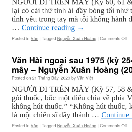
NGƯỜI ĐI TRÊN MÂY (Kỳ 60, 61 & 6
đi
lại có cái thứ tình ái đầy bóng tối như
tr
mâ
tình yêu trong tay mà tôi không hãnh 
–
…
Continue reading
→
Ng
Xu
on
Posted in
Văn
|
Tagged
Nguyễn Xuân Hoàng
|
Comments Off
Ho
Vă
(2
Hả
ng
Văn Hải ngoại sau 1975 (kỳ 254
sa
mây – Nguyễn Xuân Hoàng (20
19
(k
Posted on
21 Tháng Bảy, 2020
by
Văn Việt
25
Ng
NGƯỜI ĐI TRÊN MÂY (Kỳ 57, 58 & 5
đi
gói thuốc, bốc một điếu chìa về phía 
tr
mâ
không hút thuốc.” “Không hút thuốc,
–
là một chiến sĩ đầy thánh …
Continue
Ng
Xu
on
Posted in
Văn
|
Tagged
Nguyễn Xuân Hoàng
|
Comments Off
Ho
Vă