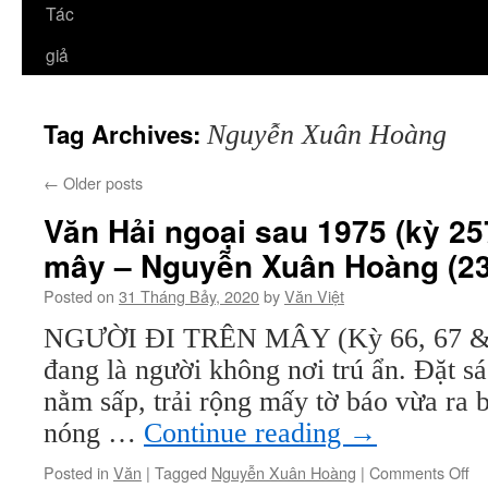
Tác
giả
Tag Archives:
Nguyễn Xuân Hoàng
←
Older posts
Văn Hải ngoại sau 1975 (kỳ 257
mây – Nguyễn Xuân Hoàng (23
Posted on
31 Tháng Bảy, 2020
by
Văn Việt
NGƯỜI ĐI TRÊN MÂY (Kỳ 66, 67 & 
đang là người không nơi trú ẩn. Đặt sá
nằm sấp, trải rộng mấy tờ báo vừa ra 
nóng …
Continue reading
→
on
Posted in
Văn
|
Tagged
Nguyễn Xuân Hoàng
|
Comments Off