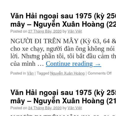
Vă
Hả
ng
Văn Hải ngoại sau 1975 (kỳ 256
sa
mây – Nguyễn Xuân Hoàng (22
19
(k
Posted on
27 Tháng Bảy, 2020
by
Văn Việt
25
Ng
NGƯỜI ĐI TRÊN MÂY (Kỳ 63, 64 & 
đi
cho xe chạy, người đàn ông không nói 
tr
mâ
lời. Nhưng phần tôi, tôi bắt đầu cảm 
–
của mình …
Continue reading
→
Ng
Xu
on
Posted in
Văn
|
Tagged
Nguyễn Xuân Hoàng
|
Comments Off
Ho
Vă
(2
Hả
ng
Văn Hải ngoại sau 1975 (kỳ 255
sa
mây – Nguyễn Xuân Hoàng (21
19
(k
Posted on
24 Tháng Bảy, 2020
by
Văn Việt
25
Ng