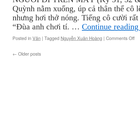
đi
Quỳnh nằm xuống, úp cả thân thể cô l
tr
mâ
nhưng hơi thở nóng. Tiếng cô cười rất
–
“Đùa anh chơi tí. …
Continue readin
Ng
Xu
on
Posted in
Văn
|
Tagged
Nguyễn Xuân Hoàng
|
Comments Off
Ho
Vă
(1
Hả
←
Older posts
ng
sa
19
(k
25
Ng
đi
tr
mâ
–
Ng
Xu
Ho
(1