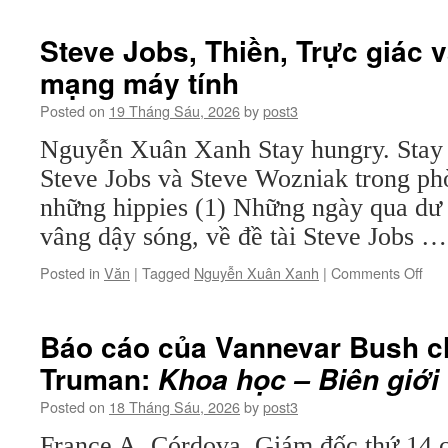
Steve Jobs, Thiền, Trực giác 
mạng máy tính
Posted on
19 Tháng Sáu, 2026
by
post3
Nguyễn Xuân Xanh Stay hungry. Stay 
Steve Jobs và Steve Wozniak trong ph
những hippies (1) Những ngày qua dư l
vâng dậy sóng, về đề tài Steve Jobs 
on
Posted in
Văn
|
Tagged
Nguyễn Xuân Xanh
|
Comments Off
Ste
Job
Thi
Báo cáo của Vannevar Bush c
Trự
Truman:
Khoa học – Biên giới 
giác
và
Posted on
18 Tháng Sáu, 2026
by
post3
Cuộ
các
France A. Córdova, Giám đốc thứ 14 c