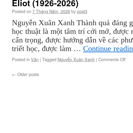
Eliot (1926-2026)
Posted on
7 Tháng Năm, 2026
by
post3
Nguyễn Xuân Xanh Thành quả đáng gi
học thuật là một tâm trí cởi mở, được 
cẩn trọng, được hướng dẫn về các ph
triết học, được làm …
Continue readi
on
Posted in
Văn
|
Tagged
Nguyễn Xuân Xanh
|
Comments Off
Kỷ
niệ
←
Older posts
100
nă
ngà
mất
của
Cha
W.
Elio
(19
202