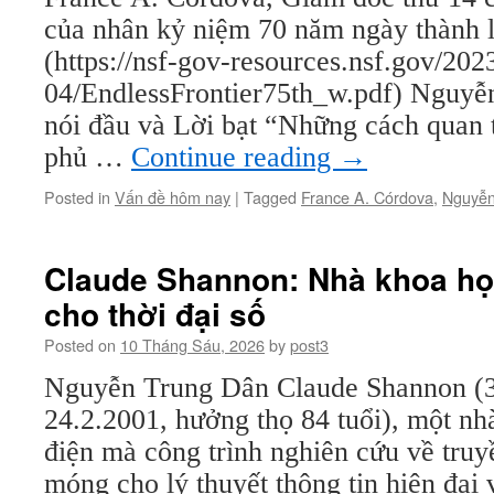
mạ
của nhân kỷ niệm 70 năm ngày thành 
má
tính
(https://nsf-gov-resources.nsf.gov/202
04/EndlessFrontier75th_w.pdf) Nguyễ
nói đầu và Lời bạt “Những cách quan 
phủ …
Continue reading
→
Posted in
Vấn đề hôm nay
|
Tagged
France A. Córdova
,
Nguyễn
Claude Shannon: Nhà khoa họ
cho thời đại số
Posted on
10 Tháng Sáu, 2026
by
post3
Nguyễn Trung Dân Claude Shannon (3
24.2.2001, hưởng thọ 84 tuổi), một nh
điện mà công trình nghiên cứu về truy
móng cho lý thuyết thông tin hiện đạ