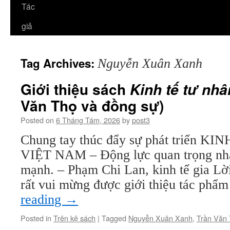
Tác
giả
Tag Archives:
Nguyễn Xuân Xanh
Giới thiệu sách
Kinh tế tư nh
Văn Thọ và đồng sự)
Posted on
6 Tháng Tám, 2026
by
post3
Chung tay thúc đẩy sự phát triển 
VIỆT NAM – Động lực quan trọng nhấ
mạnh. – Phạm Chi Lan, kinh tế gia Lờ
rất vui mừng được giới thiệu tác p
reading
→
Posted in
Trên kệ sách
|
Tagged
Nguyễn Xuân Xanh
,
Trần Văn