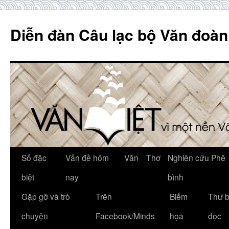
Skip
to
Diễn đàn Câu lạc bộ Văn đoàn
content
Số đặc
Vấn đề hôm
Văn
Thơ
Nghiên cứu Phê
biệt
nay
bình
Gặp gỡ và trò
Trên
Biếm
Thư 
chuyện
Facebook/Minds
họa
đọc