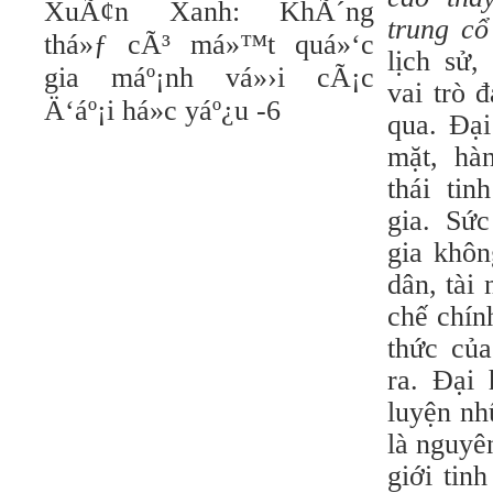
trung cổ
lịch sử, 
vai trò 
qua. Đại
mặt, hà
thái ti
gia. Sứ
gia khôn
dân, tài 
chế chính
thức củ
ra. Đại 
luyện nh
là nguyê
giới tinh