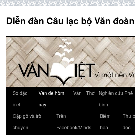
Skip
to
Diễn đàn Câu lạc bộ Văn đoàn
content
Số đặc
Vấn đề hôm
Văn
Thơ
Nghiên cứu Phê
biệt
nay
bình
Gặp gỡ và trò
Trên
Biếm
Thư 
chuyện
Facebook/Minds
họa
đọc