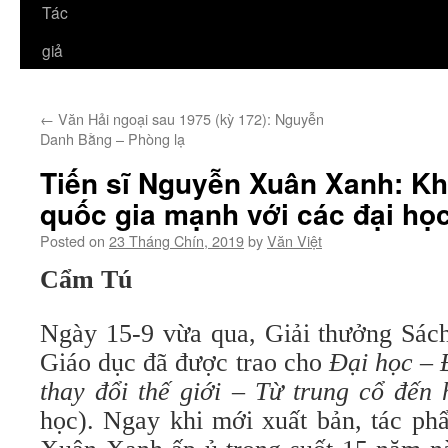
Tác
giả
←
Văn Hải ngoại sau 1975 (kỳ 172): Nguyễn
Danh Bằng – Phòng lạ
Tiến sĩ Nguyễn Xuân Xanh: Kh
quốc gia mạnh với các đại họ
Posted on
23 Tháng Chín, 2019
by
Văn Việt
Cẩm Tú
Ngày 15-9 vừa qua, Giải thưởng Sá
Giáo dục đã được trao cho
Đại học – 
thay đổi thế giới – Từ trung cổ đến 
học). Ngay khi mới xuất bản, tác ph