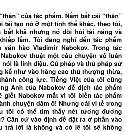
“thần” của tác phẩm. Nắm bắt cái “thần”
i tái tạo nó ở một tính thể khác, theo tôi,
 bất khả nhưng nó đòi hỏi tài năng và
khiếp lắm. Tôi đang nghĩ đến tác phẩm
 văn hào Vladimir Nabokov. Trong tác
 Nabokov thuật một câu chuyện vô luân
 nói là linh diệu. Cú pháp và thủ pháp sử
 kể như vào hàng cao thủ thượng thừa,
thành công lực. Tiếng Việt của tôi cũng
iếng Anh của Nabokov để dịch tác phẩm
ẽ giết Nabokov mất vì tôi biến tác phẩm
ành chuyện dâm ô! Nhưng cái vi tế trong
ệu tôi có thể tìm thấy nét tương đương
g? Căn cứ vào định đề đặt ra ở phần vào
u trả lời là không và có lẽ tôi sẽ không