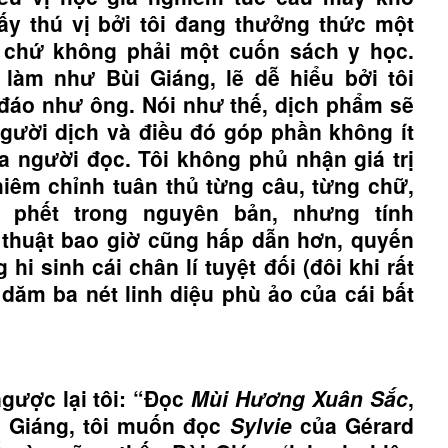
thấy thú vị bởi tôi đang thưởng thức một
 chứ không phải một cuốn sách y học.
làm như Bùi Giáng, lẽ dễ hiểu bởi tôi
 đáo như ông. Nói như thế, dịch phẩm sẽ
ười dịch và điều đó góp phần không ít
a người đọc. Tôi không phủ nhận giá trị
êm chỉnh tuân thủ từng câu, từng chữ,
phết trong nguyên bản, nhưng tính
thuật bao giờ cũng hấp dẫn hơn, quyến
 hi sinh cái chân lí tuyệt đối (đôi khi rất
y dăm ba nét linh diệu phù ảo của cái bất
gược lại tôi: “Đọc
Mùi Hương Xuân Sắc
,
i Giáng, tôi muốn đọc
Sylvie
của Gérard