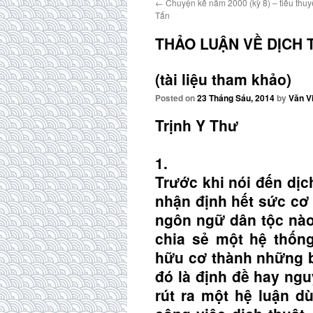
←
Chuyện kể năm 2000 (kỳ 8) – tiểu thuy
Tấn
THẢO LUẬN VỀ DỊCH TH
(tài liệu tham khảo)
Posted on
23 Tháng Sáu, 2014
by
Văn V
Trịnh Y Thư
1.
Trước khi nói đến dịc
nhận định hết sức cơ 
ngôn ngữ dân tộc nà
chia sẻ một hệ thốn
hữu cơ thành những b
đó là định đề hay ngu
rút ra một hệ luận d