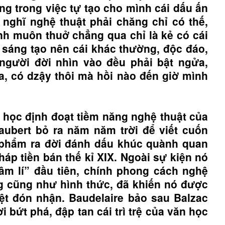
g trong việc tự tạo cho mình cái dấu ấn
i nghĩ nghệ thuật phải chăng chỉ có thế,
nh muôn thuở chẳng qua chỉ là kẻ có cái
ết sáng tạo nên cái khác thường, độc đáo,
người đời nhìn vào đều phải bật ngửa,
a, có dzậy thôi mà hồi nào đến giờ mình
 học định đoạt tiềm năng nghệ thuật của
aubert bỏ ra năm năm trời để viết cuốn
 phẩm ra đời đánh dấu khúc quành quan
háp tiền bán thế kỉ XIX. Ngoài sự kiện nó
tâm lí” đầu tiên, chính phong cách nghệ
ng cũng như hình thức, đã khiến nó được
t đón nhận. Baudelaire bảo sau Balzac
i bứt phá, đập tan cái trì trệ của văn học