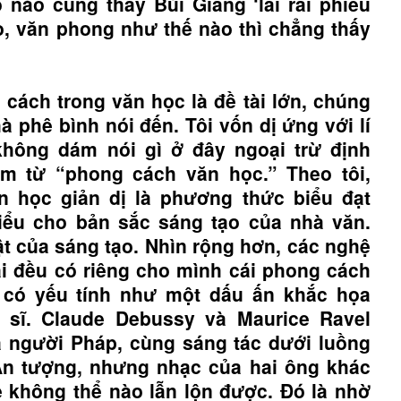
 nào cũng thấy Bùi Giáng ‘lai rai phiêu
ao, văn phong như thế nào thì chẳng thấy
cách trong văn học là đề tài lớn, chúng
à phê bình nói đến. Tôi vốn dị ứng với lí
không dám nói gì ở đây ngoại trừ định
m từ “phong cách văn học.” Theo tôi,
n học giản dị là phương thức biểu đạt
biểu cho bản sắc sáng tạo của nhà văn.
t của sáng tạo. Nhìn rộng hơn, các nghệ
ại đều có riêng cho mình cái phong cách
 có yếu tính như một dấu ấn khắc họa
sĩ. Claude Debussy và Maurice Ravel
là người Pháp, cùng sáng tác dưới luồng
Ấn tượng, nhưng nhạc của hai ông khác
 không thể nào lẫn lộn được. Đó là nhờ