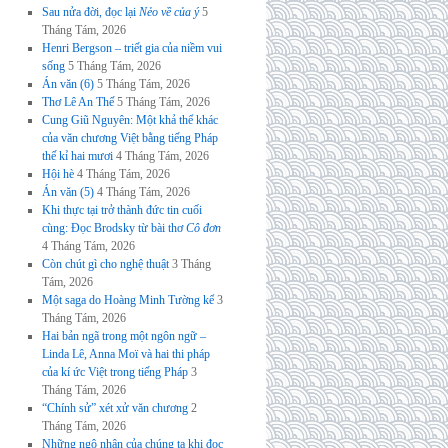
Sau nửa đời, đọc lại
Nẻo về của ý
5
Tháng Tám, 2026
Henri Bergson – triết gia của niềm vui
sống
5 Tháng Tám, 2026
Án văn (6)
5 Tháng Tám, 2026
Thơ Lê An Thế
5 Tháng Tám, 2026
Cung Giũ Nguyên: Một khả thể khác
của văn chương Việt bằng tiếng Pháp
thế kỉ hai mươi
4 Tháng Tám, 2026
Hội hè
4 Tháng Tám, 2026
Án văn (5)
4 Tháng Tám, 2026
Khi thực tại trở thành đức tin cuối
cùng: Đọc Brodsky từ bài thơ
Cô đơn
4 Tháng Tám, 2026
Còn chút gì cho nghệ thuật
3 Tháng
Tám, 2026
Một saga do Hoàng Minh Tường kể
3
Tháng Tám, 2026
Hai bản ngã trong một ngôn ngữ –
Linda Lê, Anna Moï và hai thi pháp
của kí ức Việt trong tiếng Pháp
3
Tháng Tám, 2026
“Chính sử” xét xử văn chương
2
Tháng Tám, 2026
Những ngộ nhận của chúng ta khi đọc