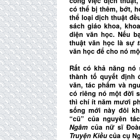
công việc dịch thuật,
có thể bị thêm, bớt, 
thể loại dịch thuật đề
sách giáo khoa, kho
diện văn học. Nếu bạ
thuật văn học là sự
văn học để cho nó m
Rất có khả năng nó 
thành tố quyết định 
văn, tác phẩm và ngư
có riêng nó một đời 
thì chí ít năm mươi p
sống mới này đôi kh
“cũ” của nguyên tá
Ngâm
của nữ sĩ Đoàn
Truyện Kiều
của cụ Ng