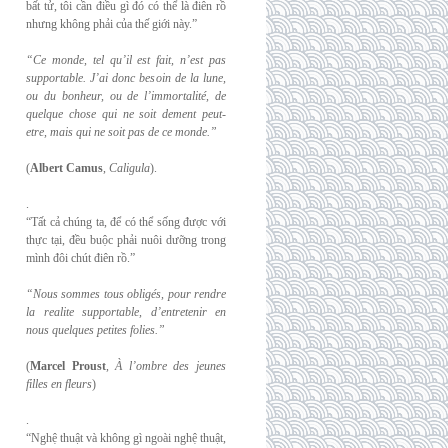
bất tử, tôi cần điều gì đó có thể là điên rồ
nhưng không phải của thế giới này.”
“Ce monde, tel qu’il est fait, n’est pas
supportable. J’ai donc besoin de la lune,
ou du
bonheur, ou de l’immortalité, de
quelque chose qui ne soit dement peut-
etre, mais qui
ne soit pas de ce monde.”
(
Albert Camus
,
Caligula
).
.
“Tất cả chúng ta, để có thể sống được với
thực tại, đều buộc phải nuôi dưỡng trong
mình đôi chút điên rồ.”
“Nous sommes tous obligés, pour rendre
la realite supportable, d’entretenir en
nous
quelques petites folies.”
(
Marcel Proust
,
À l’ombre des jeunes
filles en fleurs
)
.
“Nghệ thuật và không gì ngoài nghệ thuật,