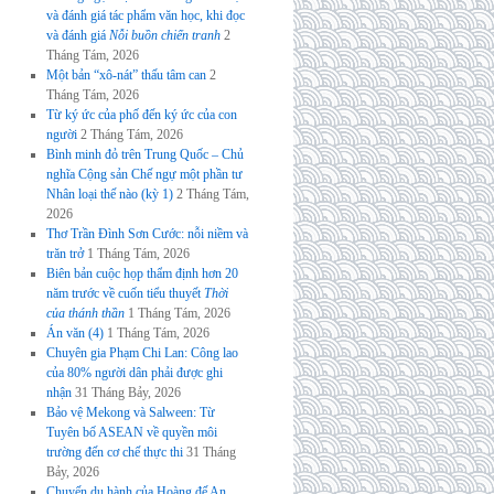
và đánh giá tác phẩm văn học, khi đọc
và đánh giá
Nỗi buồn chiến tranh
2
Tháng Tám, 2026
Một bản “xô-nát” thấu tâm can
2
Tháng Tám, 2026
Từ ký ức của phố đến ký ức của con
người
2 Tháng Tám, 2026
Bình minh đỏ trên Trung Quốc – Chủ
nghĩa Cộng sản Chế ngự một phần tư
Nhân loại thế nào (kỳ 1)
2 Tháng Tám,
2026
Thơ Trần Đình Sơn Cước: nỗi niềm và
trăn trở
1 Tháng Tám, 2026
Biên bản cuộc họp thẩm định hơn 20
năm trước về cuốn tiểu thuyết
Thời
của thánh thần
1 Tháng Tám, 2026
Án văn (4)
1 Tháng Tám, 2026
Chuyên gia Phạm Chi Lan: Công lao
của 80% người dân phải được ghi
nhận
31 Tháng Bảy, 2026
Bảo vệ Mekong và Salween: Từ
Tuyên bố ASEAN về quyền môi
trường đến cơ chế thực thi
31 Tháng
Bảy, 2026
Chuyến du hành của Hoàng đế An