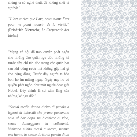
chúng ta có nghệ thuật để không chết vì
sự thật.”
“L’art et rien que l’art, nous avons l’art
pour ne point mourir de la vérité.”
(
Friedrich
Nietzsche
,
Le Crépuscule des
Idoles
)
.
“Mạng xã hội đã trao quyền phát ngôn
cho những đạo quân ngu dốt, những kẻ
trước đây chỉ tán dóc trong các quán bar
sau khi uống rượu mà không gây hại gì
cho cộng đồng. Trước đây người ta bảo
bọn họ im miệng ngay. Ngày nay họ có
quyền phát ngôn như một người đoạt giải
Nobel. Đây chính là sự xâm lăng của
những kẻ ngu dốt.”
“Social media danno diritto di parola a
legioni di imbecilli che prima parlavano
solo al
bar dopo un bicchiere di vino,
senza danneggiare la collettività.
Venivano subito messi a
tacere, mentre
ora hanno lo stesso diritto di parola di un