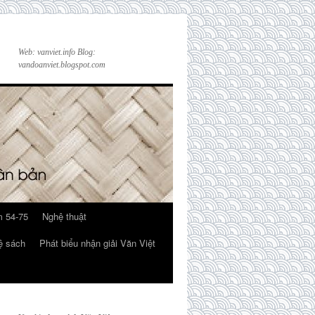
Web: vanviet.info Blog:
vandoanviet.blogspot.com
 54-75
Nghệ thuật
ệ sách
Phát biểu nhận giải Văn Việt