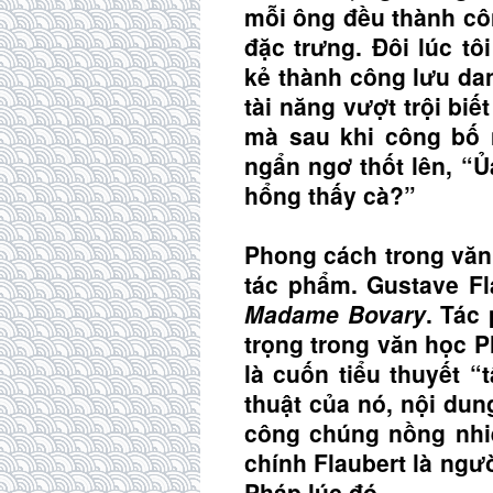
mỗi ông đều thành côn
đặc trưng. Đôi lúc tô
kẻ thành công lưu da
tài năng vượt trội bi
mà sau khi công bố 
ngẩn ngơ thốt lên, “Ủ
hổng thấy cà?”
Phong cách trong văn
tác phẩm. Gustave Fl
Madame Bovary
. Tác
trọng trong văn học P
là cuốn tiểu thuyết “
thuật của nó, nội du
công chúng nồng nhiệ
chính Flaubert là ngườ
Pháp lúc đó.