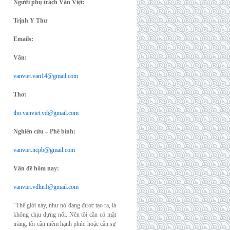
Người phụ trách Văn Việt:
Trịnh Y Thư
Emails:
Văn:
vanviet.van14@gmail.com
Thơ:
tho.vanviet.vd@gmail.com
Nghiên cứu – Phê bình:
vanviet.ncpb@gmail.com
Vấn đề hôm nay:
vanviet.vdhn1@gmail.com
“Thế giới này, như nó đang được tạo ra, là
không chịu đựng nổi. Nên tôi cần có mặt
trăng, tôi cần niềm hạnh phúc hoặc cần sự