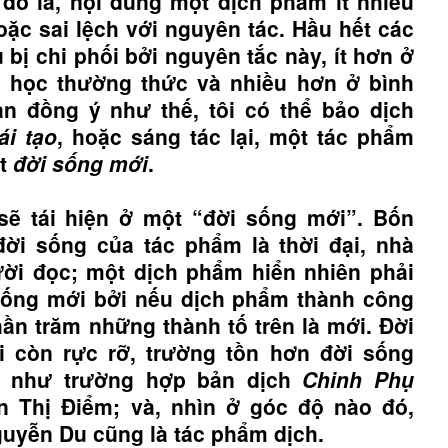
 đó là, nội dung một dịch phẩm ít nhiều
hoặc sai lệch với nguyên tác. Hầu hết các
u bị chi phối bởi nguyên tắc này, ít hơn ở
a học thường thức và nhiều hơn ở bình
n đồng ý như thế, tôi có thể bảo dịch
tái tạo
, hoặc sáng tác lại, một tác phẩm
ột
đời sống mới
.
sẽ tái hiện ở một “đời sống mới”. Bốn
đời sống của tác phẩm là thời đại, nhà
ời đọc; một dịch phẩm hiển nhiên phải
sống mới bởi nếu dịch phẩm thành công
hần trăm những thành tố trên là mới. Đời
i còn rực rỡ, trường tồn hơn đời sống
c như trường hợp bản dịch
Chinh Phụ
 Thị Điểm; và, nhìn ở góc độ nào đó,
uyễn Du cũng là tác phẩm dịch.