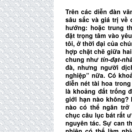
Trên các diễn đàn vă
sâu sắc và giá trị về
hướng: hoặc trung t
đặt trọng tâm vào yê
tôi, ở thời đại của ch
hợp chặt chẽ giữa ha
chung như
tín-đạt-nh
đà, nhưng người dịc
nghiệp” nữa. Có kho
diễn nét tài hoa tron
là khoảng đất trống 
giới hạn nào không? 
nào có thể ngăn trở
chục câu lục bát rất 
nguyên tác. Sự can th
nhiên có thể làm nh