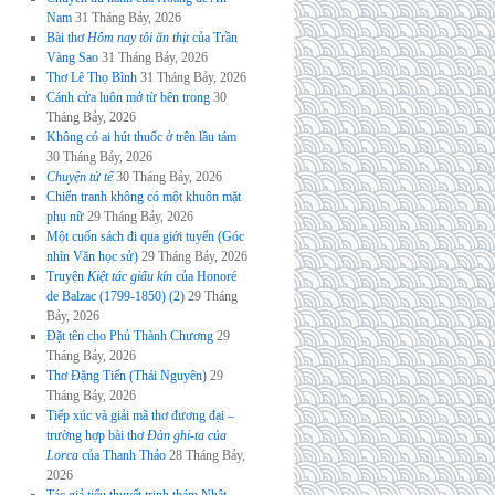
Nam
31 Tháng Bảy, 2026
Bài thơ
Hôm nay tôi ăn thịt
của Trần
Vàng Sao
31 Tháng Bảy, 2026
Thơ Lê Thọ Bình
31 Tháng Bảy, 2026
Cánh cửa luôn mở từ bên trong
30
Tháng Bảy, 2026
Không có ai hút thuốc ở trên lầu tám
30 Tháng Bảy, 2026
Chuyện tử tế
30 Tháng Bảy, 2026
Chiến tranh không có một khuôn mặt
phụ nữ
29 Tháng Bảy, 2026
Một cuốn sách đi qua giới tuyến (Góc
nhìn Văn học sử)
29 Tháng Bảy, 2026
Truyện
Kiệt tác giấu kín
của Honoré
de Balzac (1799-1850) (2)
29 Tháng
Bảy, 2026
Đặt tên cho Phủ Thành Chương
29
Tháng Bảy, 2026
Thơ Đặng Tiến (Thái Nguyên)
29
Tháng Bảy, 2026
Tiếp xúc và giải mã thơ đương đại –
trường hợp bài thơ
Đàn ghi-ta của
Lorca
của Thanh Thảo
28 Tháng Bảy,
2026