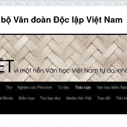
 bộ Văn đoàn Độc lập Việt Nam
Thơ
Nghiên cứu Phê bình
Tư liệu
Thảo luận
Văn học Miền Nam
k/Minds
Biếm họa
Thư bạn đọc
Media Văn Việt
Trao đổi
Trên k