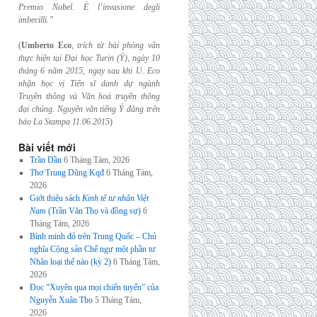
Premio Nobel. È l’invasione
degli
imbecilli.”
(
Umberto Eco
,
trích từ bài phỏng vấn
thực hiện tại Đại học Turin (Ý), ngày 10
tháng 6
năm 2015, ngay sau khi U. Eco
nhận học vị Tiến sĩ danh dự ngành
Truyền thông và
Văn hoá truyền thông
đại chúng. Nguyên văn tiếng Ý đăng trên
báo La Stampa
11.06.2015
)
Bài viết mới
Trần Dần
6 Tháng Tám, 2026
Thơ Trung Dũng Kqđ
6 Tháng Tám,
2026
Giới thiệu sách
Kinh tế tư nhân Việt
Nam
(Trần Văn Thọ và đồng sự)
6
Tháng Tám, 2026
Bình minh đỏ trên Trung Quốc – Chủ
nghĩa Cộng sản Chế ngự một phần tư
Nhân loại thế nào (kỳ 2)
6 Tháng Tám,
2026
Đọc “Xuyên qua mọi chiến tuyến” của
Nguyễn Xuân Thọ
5 Tháng Tám,
2026