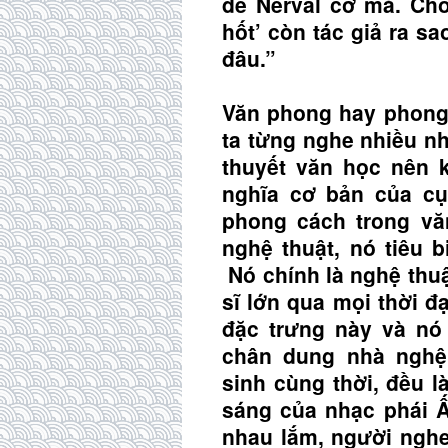
de Nerval cơ mà. Chỗ
hốt’ còn tác giả ra s
đâu.”
Văn phong hay phong 
ta từng nghe nhiều nh
thuyết văn học nên 
nghĩa cơ bản của cụ
phong cách trong vă
nghệ thuật, nó tiêu 
Nó chính là nghệ thuậ
sĩ lớn qua mọi thời đ
đặc trưng này và nó
chân dung nhà nghệ 
sinh cùng thời, đều 
sáng của nhạc phái 
nhau lắm, người nghe