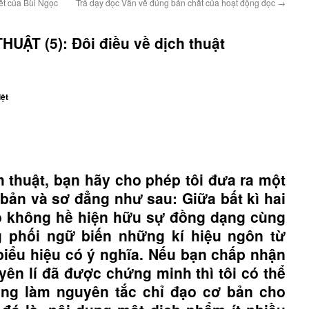
ết của Bùi Ngọc
Trả dạy đọc Văn về đúng bản chất của hoạt động đọc
→
UẬT (5): Đôi điều về dịch thuật
iệt
h thuật, bạn hãy cho phép tôi đưa ra một
bản và sơ đẳng như sau: Giữa bất kì hai
o không hề hiện hữu sự đồng dạng cùng
g phối ngữ biến những kí hiệu ngôn từ
iểu hiệu có ý nghĩa. Nếu bạn chấp nhận
yên lí đã được chứng minh thì tôi có thể
ùng làm nguyên tắc chỉ đạo cơ bản cho