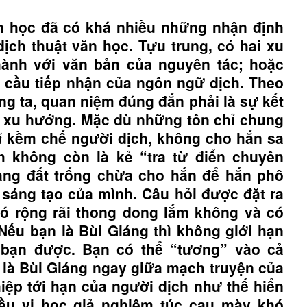
n học đã có khá nhiều những nhận định
 dịch thuật văn học. Tựu trung, có hai xu
hành với văn bản của nguyên tác; hoặc
u cầu tiếp nhận của ngôn ngữ dịch. Theo
úng ta, quan niệm đúng đắn phải là sự kết
i xu hướng. Mặc dù những tôn chỉ chung
ã
kềm chế người dịch, không cho hắn sa
h không còn là kẻ “tra từ điển chuyên
ảng đất trống chừa cho hắn để hắn phô
g sáng tạo của mình. Câu hỏi được đặt ra
đó rộng rãi thong dong lắm không và có
Nếu bạn là Bùi Giáng thì không giới hạn
 bạn được. Bạn có thể “tương” vào cả
ư là Bùi Giáng ngay giữa mạch truyện của
iệp tới hạn của người dịch như thế hiển
iều vị học giả nghiêm túc cau mày khó