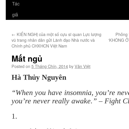
Tác
giả
←
KIẾN NGHỊ của một số cựu sĩ quan Lực lượng
Phỏng
vũ trang nhân dân gửi Lãnh đạo Nhà nước và
‘KHÔNG Ở
Chính phủ CHXHCN Việt Nam
Mất ngủ
Posted on
5 Tháng Chín, 2014
by
Văn Việt
Hà Thủy Nguyên
“When you have insomnia, you’re nev
you’re never really awake.” – Fight C
1.