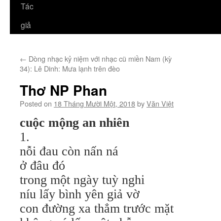
Tác
giả
←
Dòng nhạc kỷ niệm với nhạc cũ miền Nam (kỳ
34): Lê Dinh: Mưa lạnh trên đèo
Thơ NP Phan
Posted on
18 Tháng Mười Một, 2018
by
Văn Việt
cuộc mộng an nhiên
1.
nỗi đau còn nấn ná
ở đâu đó
trong một ngày tuỳ nghi
níu lấy bình yên giả vờ
con đường xa thẳm trước mặt