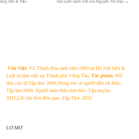
Giáng Vân & Trần
Hai cuốn sách mới của Nguyễn Thị Hậu
→
Văn Việt:
Vũ Thanh Hoa sinh năm 1969 tại Hà Nội hiện là
Luật sư làm việc tại Thành phố Vũng Tàu.
Tác phẩm
:
Nỗi
đau của lá
-Tập thơ- 2006.
Trong em có người đàn bà khác
-
Tập thơ-2009.
Người nhìn thấu linh hồn
-Tập truyện-
2011.
Lời cầu hôn đêm qua
-Tập Thơ- 2012
LƠ MƠ