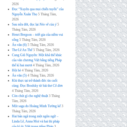
2026
Đọc “Xuyên qua mọi chiến tuyến” của
Nguyễn Xuân Thọ
5 Tháng Tám,
2026
Sau nửa đời, đọc lại
Nẻo về của ý
5
Tháng Tám, 2026
Henri Bergson – triết gia của niềm vui
sống
5 Tháng Tám, 2026
Án văn (6)
5 Tháng Tám, 2026
Thơ Lê An Thế
5 Tháng Tám, 2026
Cung Giũ Nguyên: Một khả thể khác
của văn chương Việt bằng tiếng Pháp
thế kỉ hai mươi
4 Tháng Tám, 2026
Hội hè
4 Tháng Tám, 2026
Án văn (5)
4 Tháng Tám, 2026
Khi thực tại trở thành đức tin cuối
cùng: Đọc Brodsky từ bài thơ
Cô đơn
4 Tháng Tám, 2026
Còn chút gì cho nghệ thuật
3 Tháng
Tám, 2026
Một saga do Hoàng Minh Tường kể
3
Tháng Tám, 2026
Hai bản ngã trong một ngôn ngữ –
Linda Lê, Anna Moï và hai thi pháp
của kí ức Việt trong tiếng Pháp
3