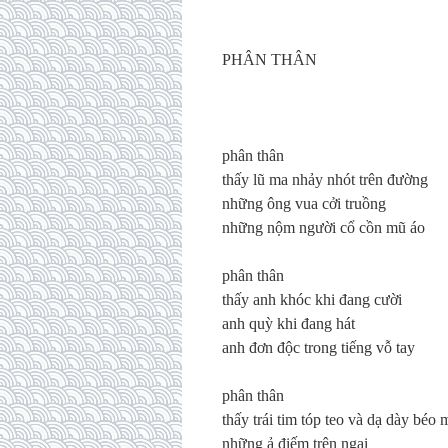
PHÂN THÂN
phân thân
thấy lũ ma nhảy nhót trên đường
những ông vua cởi truồng
những nộm người cổ cồn mũ áo
phân thân
thấy anh khóc khi đang cười
anh quỳ khi đang hát
anh đơn độc trong tiếng vỗ tay
phân thân
thấy trái tim tóp teo và dạ dày béo
những ả điếm trên ngai