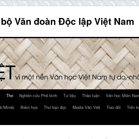
 bộ Văn đoàn Độc lập Việt Nam
Thơ
Nghiên cứu Phê bình
Tư liệu
Thảo luận
Văn học Miền Nam
k/Minds
Biếm họa
Thư bạn đọc
Media Văn Việt
Trao đổi
Trên k