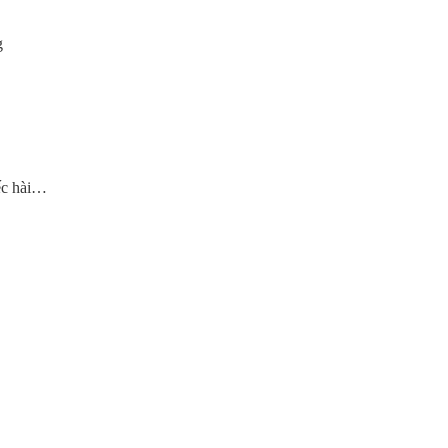
ng
ếc hài…