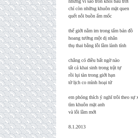
những vì sao trốn khỏi bầu trời
chỉ còn những khuôn mặt quen
quết nỗi buồn ẩm mốc
thế giới nằm im trong tấm bản đồ
hoang tưởng một dị nhân
thụ thai bằng lỗi lầm lành tính
chẳng có điều bất ngờ nào
tất cả khai sinh trong trật tự
rồi lụi tàn trong giới hạn
tờ lịch co mình hoại tử
em phóng thích ý nghĩ trôi theo sự
tìm khuôn mặt anh
và lỗi lầm mới
8.1.2013