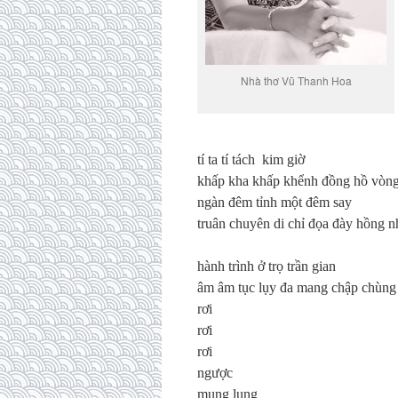
Nhà thơ Vũ Thanh Hoa
tí ta tí tách kim giờ
khấp kha khấp khểnh đồng hồ vòn
ngàn đêm tỉnh một đêm say
truân chuyên di chỉ đọa đày hồng 
hành trình ở trọ trần gian
âm âm tục lụy đa mang chập chùn
rơi
rơi
rơi
ngược
mung lung