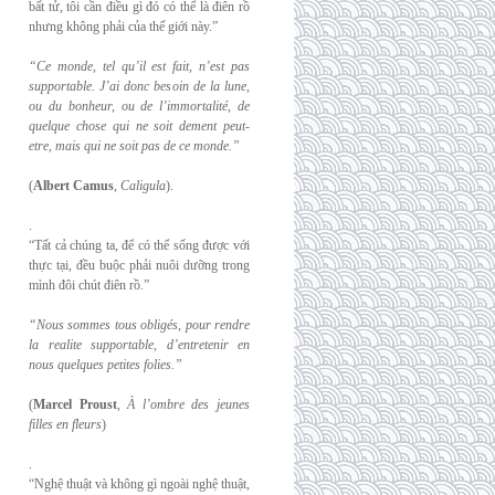
bất tử, tôi cần điều gì đó có thể là điên rồ
nhưng không phải của thế giới này.”
“Ce monde, tel qu’il est fait, n’est pas
supportable. J’ai donc besoin de la lune,
ou du
bonheur, ou de l’immortalité, de
quelque chose qui ne soit dement peut-
etre, mais qui
ne soit pas de ce monde.”
(
Albert Camus
,
Caligula
).
.
“Tất cả chúng ta, để có thể sống được với
thực tại, đều buộc phải nuôi dưỡng trong
mình đôi chút điên rồ.”
“Nous sommes tous obligés, pour rendre
la realite supportable, d’entretenir en
nous
quelques petites folies.”
(
Marcel Proust
,
À l’ombre des jeunes
filles en fleurs
)
.
“Nghệ thuật và không gì ngoài nghệ thuật,