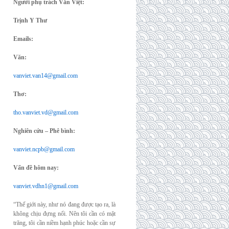
Người phụ trách Văn Việt:
Trịnh Y Thư
Emails:
Văn:
vanviet.van14@gmail.com
Thơ:
tho.vanviet.vd@gmail.com
Nghiên cứu – Phê bình:
vanviet.ncpb@gmail.com
Vấn đề hôm nay:
vanviet.vdhn1@gmail.com
“Thế giới này, như nó đang được tạo ra, là
không chịu đựng nổi. Nên tôi cần có mặt
trăng, tôi cần niềm hạnh phúc hoặc cần sự