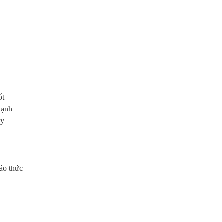
ốt
 lạnh
ày
báo thức