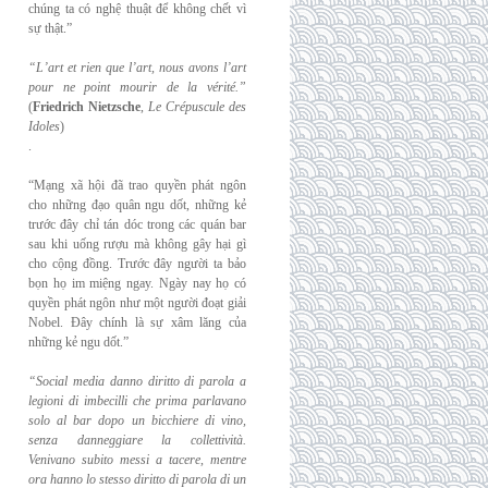
chúng ta có nghệ thuật để không chết vì
sự thật.”
“L’art et rien que l’art, nous avons l’art
pour ne point mourir de la vérité.”
(
Friedrich
Nietzsche
,
Le Crépuscule des
Idoles
)
.
“Mạng xã hội đã trao quyền phát ngôn
cho những đạo quân ngu dốt, những kẻ
trước đây chỉ tán dóc trong các quán bar
sau khi uống rượu mà không gây hại gì
cho cộng đồng. Trước đây người ta bảo
bọn họ im miệng ngay. Ngày nay họ có
quyền phát ngôn như một người đoạt giải
Nobel. Đây chính là sự xâm lăng của
những kẻ ngu dốt.”
“Social media danno diritto di parola a
legioni di imbecilli che prima parlavano
solo al
bar dopo un bicchiere di vino,
senza danneggiare la collettività.
Venivano subito messi a
tacere, mentre
ora hanno lo stesso diritto di parola di un