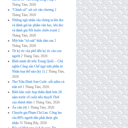
Tháng Tám, 2026
“Chính sử” xét xử văn chương
2
Tháng Tám, 2026
Những ngộ nhận của chúng ta khi đọc
và đánh giá tác phẩm văn học, khi đọc
và đánh giá
Nỗi buồn chiến tranh
2
Tháng Tám, 2026
Một bản “xô-nát” thấu tâm can
2
Tháng Tám, 2026
Từ ký ức của phố đến ký ức của con
người
2 Tháng Tám, 2026
Bình minh đỏ trên Trung Quốc – Chủ
nghĩa Cộng sản Chế ngự một phần tư
Nhân loại thế nào (kỳ 1)
2 Tháng Tám,
2026
Thơ Trần Đình Sơn Cước: nỗi niềm và
trăn trở
1 Tháng Tám, 2026
Biên bản cuộc họp thẩm định hơn 20
năm trước về cuốn tiểu thuyết
Thời
của thánh thần
1 Tháng Tám, 2026
Án văn (4)
1 Tháng Tám, 2026
Chuyên gia Phạm Chi Lan: Công lao
của 80% người dân phải được ghi
nhận
31 Tháng Bảy, 2026