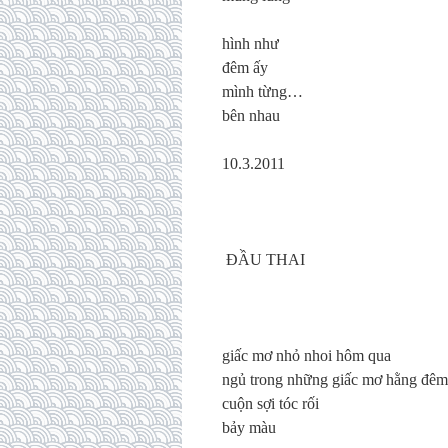
hình như
đêm ấy
mình từng…
bên nhau
10.3.2011
ĐẦU THAI
giấc mơ nhỏ nhoi hôm qua
ngủ trong những giấc mơ hằng đêm
cuộn sợi tóc rối
bảy màu