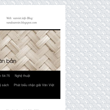
Web: vanviet.info Blog:
vandoanviet.blogspot.com
 54-75
Nghệ thuật
ệ sách
Phát biểu nhận giải Văn Việt