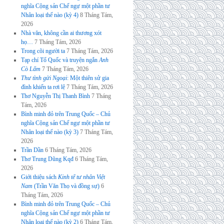
nghĩa Cộng sản Chế ngự một phần tư
Nhân loại thế nào (kỳ 4)
8 Tháng Tám,
2026
Nhà văn, không cần ai thương xót
họ…
7 Tháng Tám, 2026
Trong cõi người ta
7 Tháng Tám, 2026
Tạp chí Tổ Quốc và truyện ngắn
Anh
Cò Lấm
7 Tháng Tám, 2026
Thư tình gửi Ngoại
: Một thiên sử gia
đình khiến ta rơi lệ
7 Tháng Tám, 2026
Thơ Nguyễn Thị Thanh Bình
7 Tháng
Tám, 2026
Bình minh đỏ trên Trung Quốc – Chủ
nghĩa Cộng sản Chế ngự một phần tư
Nhân loại thế nào (kỳ 3)
7 Tháng Tám,
2026
Trần Dần
6 Tháng Tám, 2026
Thơ Trung Dũng Kqđ
6 Tháng Tám,
2026
Giới thiệu sách
Kinh tế tư nhân Việt
Nam
(Trần Văn Thọ và đồng sự)
6
Tháng Tám, 2026
Bình minh đỏ trên Trung Quốc – Chủ
nghĩa Cộng sản Chế ngự một phần tư
Nhân loại thế nào (kỳ 2)
6 Tháng Tám,