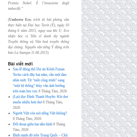
Premio Nobel. È l’invasione
degli
imbecilli.”
(
Umberto Eco
,
trích từ bài phỏng vấn
thực hiện tại Đại học Turin (Ý), ngày 10
tháng 6
năm 2015, ngay sau khi U. Eco
nhận học vị Tiến sĩ danh dự ngành
Truyền thông và
Văn hoá truyền thông
đại chúng. Nguyên văn tiếng Ý đăng trên
báo La Stampa
11.06.2015
)
Bài viết mới
Sau lễ động thổ Dự án Kênh Funan
Techo cách đây hai năm, cần một tầm
nhìn mới: Từ “một công trình” sang
“một hệ thống” thủy văn ảnh hưởng
trên toàn lưu vực
8 Tháng Tám, 2026
(Lại) đọc Đinh Thanh Huyền: Khi thơ
muốn nhiều hơn thơ
8 Tháng Tám,
2026
Người Việt còn nói tiếng Việt không?
8 Tháng Tám, 2026
Đối thoại giữa hai tấm hình
8 Tháng
Tám, 2026
Bình minh đỏ trên Trung Quốc – Chủ