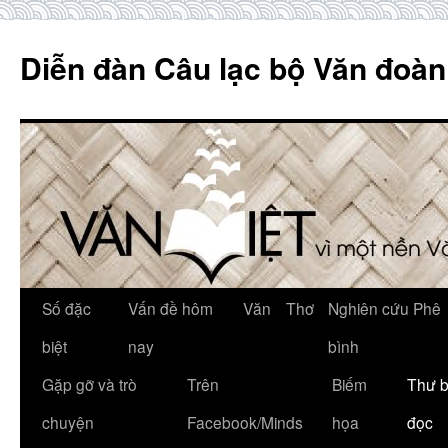
Skip
to
Diễn đàn Câu lạc bộ Văn đoàn
content
Số đặc
Vấn đề hôm
Văn
Thơ
Nghiên cứu Phê
biệt
nay
bình
Gặp gỡ và trò
Trên
Biếm
Thư 
chuyện
Facebook/Minds
họa
đọc