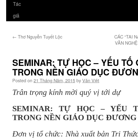
Tác
giả
←
Thơ Nguyễn Tuyết Lộc
CÁC “TAI N
VĂN NGHỆ 
SEMINAR: TỰ HỌC – YẾU TỐ
TRONG NỀN GIÁO DỤC ĐƯƠN
Posted on
21 Tháng Năm, 2015
by
Văn Việt
Trân trọng kính mời quý vị tới dự
SEMINAR: TỰ HỌC – YẾU 
TRONG NỀN GIÁO DỤC ĐƯƠNG
Đơn vị tổ chức: Nhà xuất bản Tri Thứ