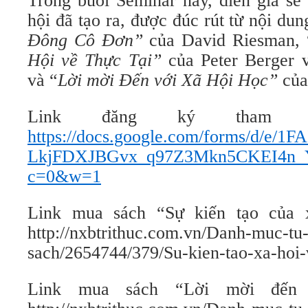
Trong buổi Seminar này, diễn giả sẽ
hội đã tạo ra, được đúc rút từ nội dun
Đông Cô Đơn”
của David Riesman, 
Hội về Thực Tại”
của Peter Berger
và “
Lời mời Đến với Xã Hội Học”
của
Link đăng ký tham g
https://docs.google.com/forms/d/e/1
LkjFDXJBGvx_q97Z3Mkn5CKEI4n_Y
c=0&w=1
Link mua sách “Sự kiến tạo của x
http://nxbtrithuc.com.vn/Danh-muc-tu
sach/2654744/379/Su-kien-tao-xa-hoi-v
Link mua sách “Lời mời đến 