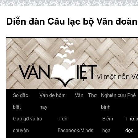
Skip
to
Diễn đàn Câu lạc bộ Văn đoàn
content
Số đặc
Vấn đề hôm
Văn
Thơ
Nghiên cứu Phê
biệt
nay
bình
Gặp gỡ và trò
Trên
Biếm
Thư 
chuyện
Facebook/Minds
họa
đọc