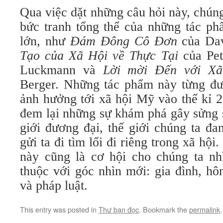
Qua việc dặt những câu hỏi này, chún
bức tranh tổng thể của những tác p
lớn, như
Đám Đông Cô Đơn
của Da
Tạo của Xã Hội về Thực Tại
của Pet
Luckmann và
Lời mời Đến với X
Berger. Những tác phẩm này từng đư
ảnh hưởng tới xã hội Mỹ vào thế kỉ 
đem lại những sự khám phá gây sửng s
giới đương đại, thế giới chúng ta đ
gửi ta đi tìm lối đi riêng trong xã hộ
này cũng là cơ hội cho chúng ta nh
thuộc với góc nhìn mới: gia đình, hô
và pháp luật.
This entry was posted in
Thư bạn đọc
. Bookmark the
permalink
.