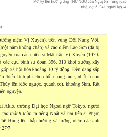
Mời ký tên hưởng ứng THƯ NGỎ của Nguyễn Trung (cập
nhật đợt 5: 241 người ký)
→
ệt
tưởng niệm Vị Xuyên), trên vùng Đồi Nung Vôi,
(một năm không chán) và cao điểm Lão Sơn (đã bị
guyện của các chiến sĩ Mặt trận Vị Xuyên (1979-
à các cựu binh sư đoàn 356, 313 khởi xướng xây
 góp xã hội hóa khoảng 10 tỷ đồng. Đền đang sắp
n thiếu kinh phí cho nhiều hạng mục, nhất là con
Thủy lên (dốc ngược, quanh co), khoảng 5km. Rất
hiện nguyện.
ai Akio, trường Đại học Ngoại ngữ Tokyo, người
 của thánh thần
ra tiếng Nhật và hai tiến sĩ Phạm
hế Hùng lên thắp hương và tưởng niệm các anh
y 27/7.