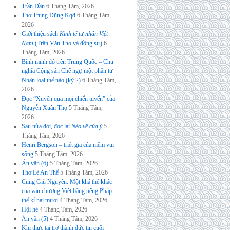
Trần Dần
6 Tháng Tám, 2026
Thơ Trung Dũng Kqđ
6 Tháng Tám,
2026
Giới thiệu sách
Kinh tế tư nhân Việt
Nam
(Trần Văn Thọ và đồng sự)
6
Tháng Tám, 2026
Bình minh đỏ trên Trung Quốc – Chủ
nghĩa Cộng sản Chế ngự một phần tư
Nhân loại thế nào (kỳ 2)
6 Tháng Tám,
2026
Đọc “Xuyên qua mọi chiến tuyến” của
Nguyễn Xuân Thọ
5 Tháng Tám,
2026
Sau nửa đời, đọc lại
Nẻo về của ý
5
Tháng Tám, 2026
Henri Bergson – triết gia của niềm vui
sống
5 Tháng Tám, 2026
Án văn (6)
5 Tháng Tám, 2026
Thơ Lê An Thế
5 Tháng Tám, 2026
Cung Giũ Nguyên: Một khả thể khác
của văn chương Việt bằng tiếng Pháp
thế kỉ hai mươi
4 Tháng Tám, 2026
Hội hè
4 Tháng Tám, 2026
Án văn (5)
4 Tháng Tám, 2026
Khi thực tại trở thành đức tin cuối