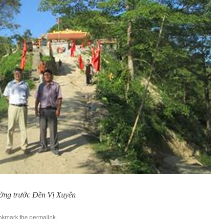
ường trước Đền Vị Xuyên
okmark the
permalink
.