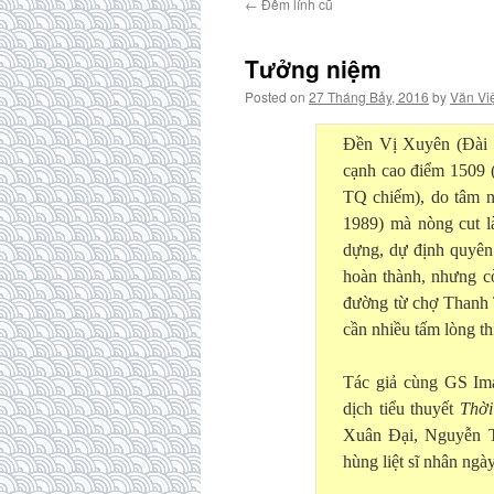
←
Đêm lính cũ
Tưởng niệm
Posted on
27 Tháng Bảy, 2016
by
Văn Vi
Đền Vị Xuyên (Đài 
cạnh cao điểm 1509 
TQ chiếm), do tâm n
1989) mà nòng cut l
dựng, dự định quyên
hoàn thành, nhưng cò
đường từ chợ Thanh 
cần nhiều tấm lòng t
Tác giả cùng GS Im
dịch tiểu thuyết
Thời
Xuân Đại, Nguyễn T
hùng liệt sĩ nhân ngà