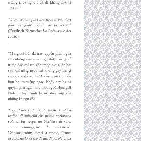
chúng ta có nghệ thuật để không chết vì
sự thật.”
“L’art et rien que l’art, nous avons l’art
pour ne point mourir de la vérité.”
(
Friedrich
Nietzsche
,
Le Crépuscule des
Idoles
)
.
“Mạng xã hội đã trao quyền phát ngôn
cho những đạo quân ngu dốt, những kẻ
trước đây chỉ tán dóc trong các quán bar
sau khi uống rượu mà không gây hại gì
cho cộng đồng. Trước đây người ta bảo
bọn họ im miệng ngay. Ngày nay họ có
quyền phát ngôn như một người đoạt giải
Nobel. Đây chính là sự xâm lăng của
những kẻ ngu dốt.”
“Social media danno diritto di parola a
legioni di imbecilli che prima parlavano
solo al
bar dopo un bicchiere di vino,
senza danneggiare la collettività.
Venivano subito messi a
tacere, mentre
ora hanno lo stesso diritto di parola di un