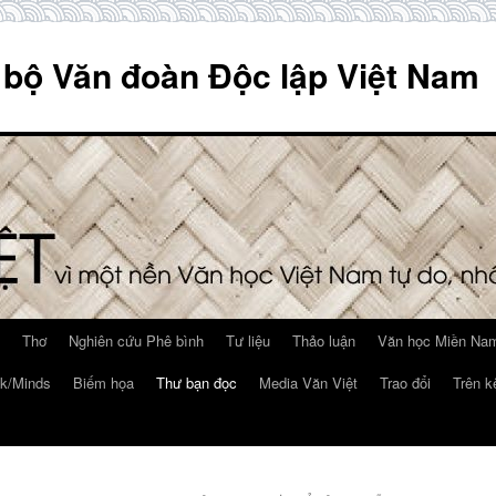
 bộ Văn đoàn Độc lập Việt Nam
Thơ
Nghiên cứu Phê bình
Tư liệu
Thảo luận
Văn học Miền Nam
k/Minds
Biếm họa
Thư bạn đọc
Media Văn Việt
Trao đổi
Trên k