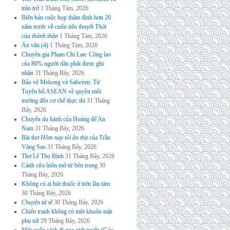
trăn trở
1 Tháng Tám, 2026
Biên bản cuộc họp thẩm định hơn 20
năm trước về cuốn tiểu thuyết
Thời
của thánh thần
1 Tháng Tám, 2026
Án văn (4)
1 Tháng Tám, 2026
Chuyên gia Phạm Chi Lan: Công lao
của 80% người dân phải được ghi
nhận
31 Tháng Bảy, 2026
Bảo vệ Mekong và Salween: Từ
Tuyên bố ASEAN về quyền môi
trường đến cơ chế thực thi
31 Tháng
Bảy, 2026
Chuyến du hành của Hoàng đế An
Nam
31 Tháng Bảy, 2026
Bài thơ
Hôm nay tôi ăn thịt
của Trần
Vàng Sao
31 Tháng Bảy, 2026
Thơ Lê Thọ Bình
31 Tháng Bảy, 2026
Cánh cửa luôn mở từ bên trong
30
Tháng Bảy, 2026
Không có ai hút thuốc ở trên lầu tám
30 Tháng Bảy, 2026
Chuyện tử tế
30 Tháng Bảy, 2026
Chiến tranh không có một khuôn mặt
phụ nữ
29 Tháng Bảy, 2026