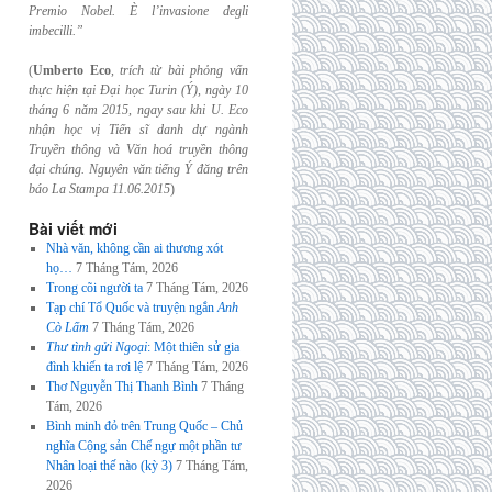
Premio Nobel. È l’invasione
degli
imbecilli.”
(
Umberto Eco
,
trích từ bài phỏng vấn
thực hiện tại Đại học Turin (Ý), ngày 10
tháng 6
năm 2015, ngay sau khi U. Eco
nhận học vị Tiến sĩ danh dự ngành
Truyền thông và
Văn hoá truyền thông
đại chúng. Nguyên văn tiếng Ý đăng trên
báo La Stampa
11.06.2015
)
Bài viết mới
Nhà văn, không cần ai thương xót
họ…
7 Tháng Tám, 2026
Trong cõi người ta
7 Tháng Tám, 2026
Tạp chí Tổ Quốc và truyện ngắn
Anh
Cò Lấm
7 Tháng Tám, 2026
Thư tình gửi Ngoại
: Một thiên sử gia
đình khiến ta rơi lệ
7 Tháng Tám, 2026
Thơ Nguyễn Thị Thanh Bình
7 Tháng
Tám, 2026
Bình minh đỏ trên Trung Quốc – Chủ
nghĩa Cộng sản Chế ngự một phần tư
Nhân loại thế nào (kỳ 3)
7 Tháng Tám,
2026