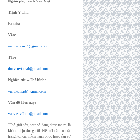
Người phụ trách Văn Việt:
Trịnh Y Thư
Emails:
Văn:
vanviet.van14@gmail.com
Thơ:
tho.vanviet.vd@gmail.com
Nghiên cứu – Phê bình:
vanviet.ncpb@gmail.com
Vấn đề hôm nay:
vanviet.vdhn1@gmail.com
“Thế giới này, như nó đang được tạo ra, là
không chịu đựng nổi. Nên tôi cần có mặt
trăng, tôi cần niềm hạnh phúc hoặc cần sự