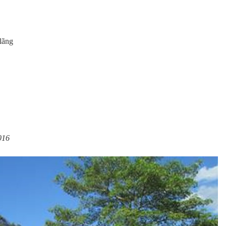
 lãng
016