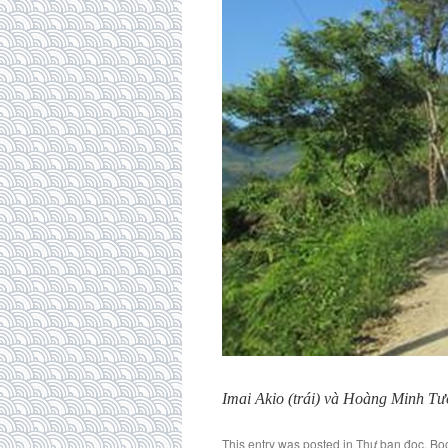
Imai Akio (trái) và Hoàng Minh T
This entry was posted in
Thư bạn đọc
. Bo