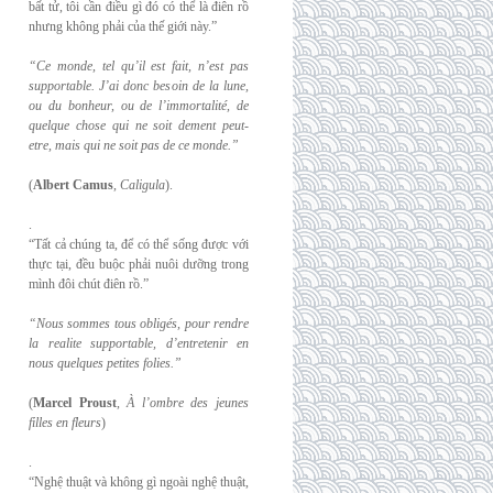
bất tử, tôi cần điều gì đó có thể là điên rồ
nhưng không phải của thế giới này.”
“Ce monde, tel qu’il est fait, n’est pas
supportable. J’ai donc besoin de la lune,
ou du
bonheur, ou de l’immortalité, de
quelque chose qui ne soit dement peut-
etre, mais qui
ne soit pas de ce monde.”
(
Albert Camus
,
Caligula
).
.
“Tất cả chúng ta, để có thể sống được với
thực tại, đều buộc phải nuôi dưỡng trong
mình đôi chút điên rồ.”
“Nous sommes tous obligés, pour rendre
la realite supportable, d’entretenir en
nous
quelques petites folies.”
(
Marcel Proust
,
À l’ombre des jeunes
filles en fleurs
)
.
“Nghệ thuật và không gì ngoài nghệ thuật,