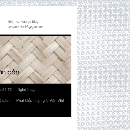
Web: vanviet.info Blog:
vandoanviet.blogspot.com
 54-75
Nghệ thuật
ệ sách
Phát biểu nhận giải Văn Việt