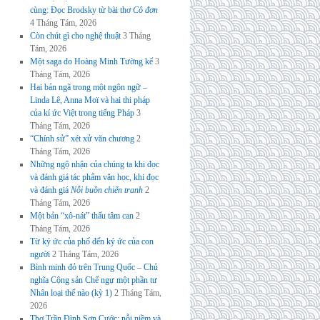
cùng: Đọc Brodsky từ bài thơ
Cô đơn
4 Tháng Tám, 2026
Còn chút gì cho nghệ thuật
3 Tháng
Tám, 2026
Một saga do Hoàng Minh Tường kể
3
Tháng Tám, 2026
Hai bản ngã trong một ngôn ngữ –
Linda Lê, Anna Moï và hai thi pháp
của kí ức Việt trong tiếng Pháp
3
Tháng Tám, 2026
“Chính sử” xét xử văn chương
2
Tháng Tám, 2026
Những ngộ nhận của chúng ta khi đọc
và đánh giá tác phẩm văn học, khi đọc
và đánh giá
Nỗi buồn chiến tranh
2
Tháng Tám, 2026
Một bản “xô-nát” thấu tâm can
2
Tháng Tám, 2026
Từ ký ức của phố đến ký ức của con
người
2 Tháng Tám, 2026
Bình minh đỏ trên Trung Quốc – Chủ
nghĩa Cộng sản Chế ngự một phần tư
Nhân loại thế nào (kỳ 1)
2 Tháng Tám,
2026
Thơ Trần Đình Sơn Cước: nỗi niềm và