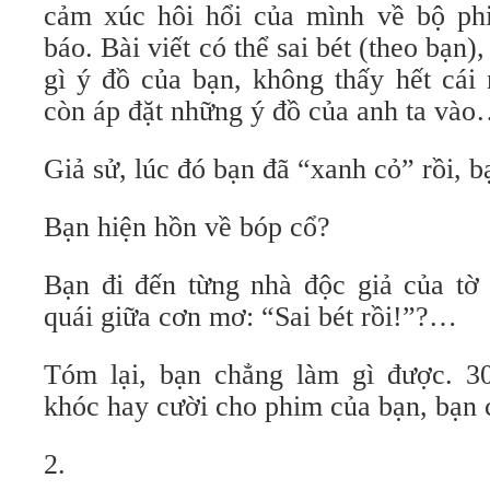
cảm xúc hôi hổi của mình về bộ phi
báo. Bài viết có thể sai bét (theo bạn)
gì ý đồ của bạn, không thấy hết cái
còn áp đặt những ý đồ của anh ta và
Giả sử, lúc đó bạn đã “xanh cỏ” rồi, b
Bạn hiện hồn về bóp cổ?
Bạn đi đến từng nhà độc giả của tờ 
quái giữa cơn mơ: “Sai bét rồi!”?…
Tóm lại, bạn chẳng làm gì được. 3
khóc hay cười cho phim của bạn, bạn c
2.