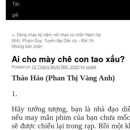
Tác
giả
←
Dòng nhạc kỷ niệm với nhạc cũ miền Nam (kỳ
264): Phạm Duy: Tuyển tập Dân ca – Bài 19:
Những bàn chân
Ai cho mày chê con tao xấu?
Posted on
12 Tháng Mười Một, 2023
by
post4
Thảo Hảo (Phan Thị Vàng Anh)
1.
Hãy tưởng tượng, bạn là nhà đạo di
nếu may mắn phim của bạn chưa mốc t
sẽ được chiếu lại trong rạp. Rồi một k