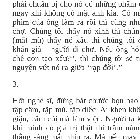
phải chuẩn bị cho nó có những phẩm 
ngay khi không có mặt anh kìa. Có ng
phim của ông làm ra rồi thì cũng nh
chợ. Chúng tôi thấy nó xinh thì chún
(mắt mù) thấy nó xấu thì chúng tôi 
khán giả – người đi chợ. Nếu ông hỏ
chê con tao xấu?”, thì chúng tôi sẽ t
nguyện vứt nó ra giữa ‘rạp đời’.”
3.
Hỡi nghệ sĩ, đừng bắt chước bọn báo
tập câm, tập mù, tập điếc. Ai khen kh
giận, cắm cúi mà làm việc. Người ta 
khi mình có giá trị thật thì trăm nă
thằng sáng mắt nhìn ra. Mà nếu may 