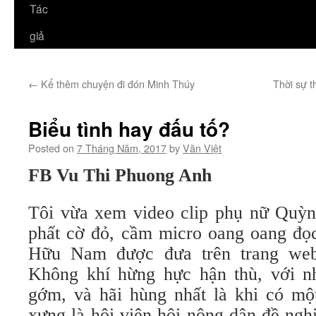
Tác
giả
←
Kể thêm chuyện đi đón Minh Thúy
Thời sự t
Biểu tình hay đấu tố?
Posted on
7 Tháng Năm, 2017
by
Văn Việt
FB Vu Thi Phuong Anh
Tôi vừa xem video clip phụ nữ Quỳ
phất cờ đỏ, cầm micro oang oang đọ
Hữu Nam được đưa trên trang we
Không khí hừng hực hận thù, với nh
gớm, và hãi hùng nhất là khi có mộ
xưng là hội viên hội nông dân đề ng