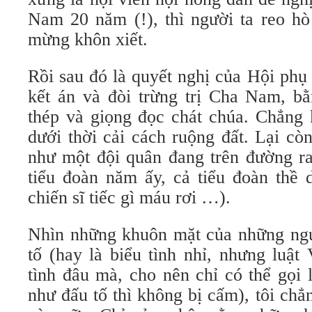
Nam 20 năm (!), thì người ta reo hò
mừng khôn xiết.
Rồi sau đó là quyết nghị của Hội phụ n
kết án và đòi trừng trị Cha Nam, bằ
thép và giọng đọc chát chúa. Chẳng 
dưới thời cải cách ruộng đất. Lại cò
như một đội quân đang trên đường ra
tiểu đoàn năm ấy, cả tiểu đoàn thề 
chiến sĩ tiếc gì máu rơi …).
Nhìn những khuôn mặt của những ngư
tố (hay là biểu tình nhỉ, nhưng luậ
tình đâu mà, cho nên chỉ có thể gọi l
như đấu tố thì không bị cấm), tôi chẳn