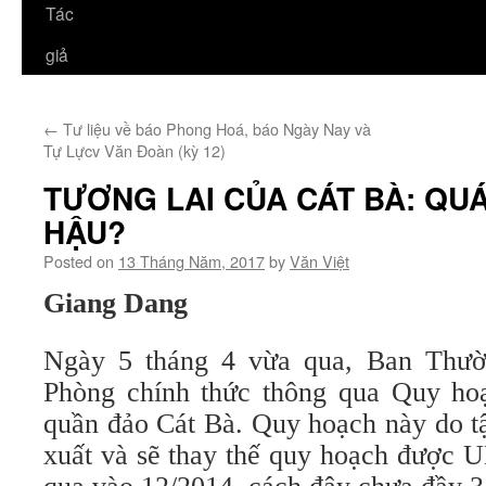
Tác
giả
←
Tư liệu về báo Phong Hoá, báo Ngày Nay và
Tự Lựcv Văn Đoàn (kỳ 12)
TƯƠNG LAI CỦA CÁT BÀ: QUÁ
HẬU?
Posted on
13 Tháng Năm, 2017
by
Văn Việt
Giang Dang
Ngày 5 tháng 4 vừa qua, Ban Thư
Phòng chính thức thông qua Quy hoạc
quần đảo Cát Bà. Quy hoạch này do t
xuất và sẽ thay thế quy hoạch được 