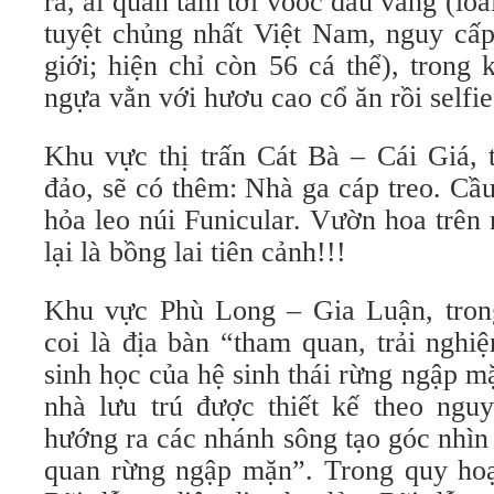
ra, ai quan tâm tới vooc đầu vàng (loà
tuyệt chủng nhất Việt Nam, nguy cấp
giới; hiện chỉ còn 56 cá thể), trong 
ngựa vằn với hươu cao cổ ăn rồi selfie
Khu vực thị trấn Cát Bà – Cái Giá, 
đảo, sẽ có thêm: Nhà ga cáp treo. Cầ
hỏa leo núi Funicular. Vườn hoa trên
lại là bồng lai tiên cảnh!!!
Khu vực Phù Long – Gia Luận, tron
coi là địa bàn “tham quan, trải nghi
sinh học của hệ sinh thái rừng ngập m
nhà lưu trú được thiết kế theo nguy
hướng ra các nhánh sông tạo góc nhìn 
quan rừng ngập mặn”. Trong quy hoạ