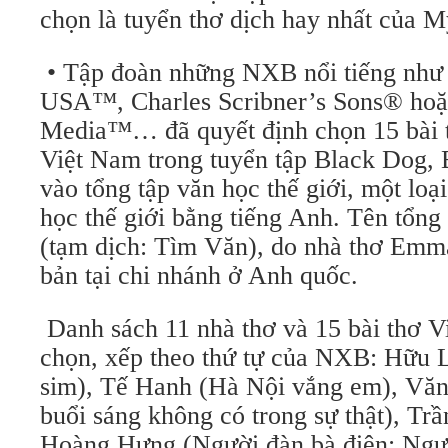
chọn là tuyển thơ dịch hay nhất của
• Tập đoàn những NXB nổi tiếng như
USA™, Charles Scribner’s Sons® hoặ
Media™… đã quyết định chọn 15 bài t
Việt Nam trong tuyển tập Black Dog, 
vào tổng tập văn học thế giới, một lo
học thế giới bằng tiếng Anh. Tên tổng 
(tạm dịch: Tìm Văn), do nhà thơ Emma
bản tại chi nhánh ở Anh quốc.
Danh sách 11 nhà thơ và 15 bài thơ 
chọn, xếp theo thứ tự của NXB: Hữu 
sim), Tế Hanh (Hà Nội vắng em), Vă
buổi sáng không có trong sự thật), Tr
Hoàng Hưng (Người đàn bà điên; Ngư