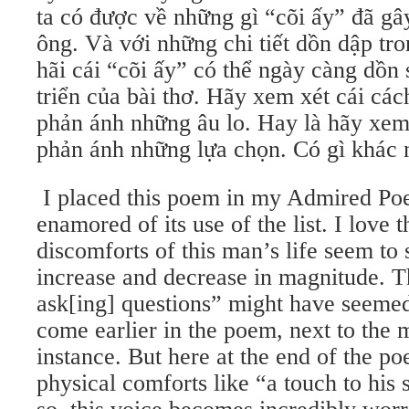
ta có được về những gì “cõi ấy” đã g
ông. Và với những chi tiết dồn dập tro
hãi cái “cõi ấy” có thể ngày càng dồn s
triển của bài thơ. Hãy xem xét cái cách
phản ánh những âu lo. Hay là hãy xem
phản ánh những lựa chọn. Có gì khác 
I placed this poem in my Admired Poe
enamored of its use of the list. I love 
discomforts of this man’s life seem to
increase and decrease in magnitude. T
ask[ing] questions” might have seemed
come earlier in the poem, next to the m
instance. But here at the end of the p
physical comforts like “a touch to his