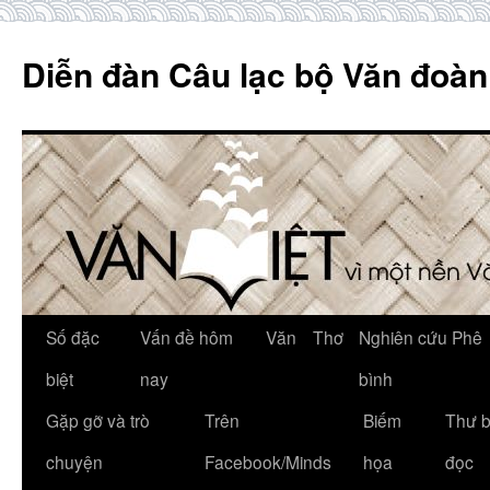
Skip
to
Diễn đàn Câu lạc bộ Văn đoàn
content
Số đặc
Vấn đề hôm
Văn
Thơ
Nghiên cứu Phê
biệt
nay
bình
Gặp gỡ và trò
Trên
Biếm
Thư 
chuyện
Facebook/Minds
họa
đọc