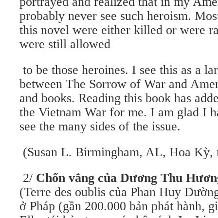
portrayed and realized that in my Ame
probably never see such heroism. Most
this novel were either killed or were r
were still allowed
to be those heroines. I see this as a la
between The Sorrow of War and Ame
and books. Reading this book has add
the Vietnam War for me. I am glad I h
see the many sides of the issue.
(Susan L. Birmingham, AL, Hoa Kỳ,
2/
Chốn vắng của Dương Thu Hươn
(Terre des oublis của Phan Huy Đường
ở Pháp (gần 200.000 bản phát hành, g