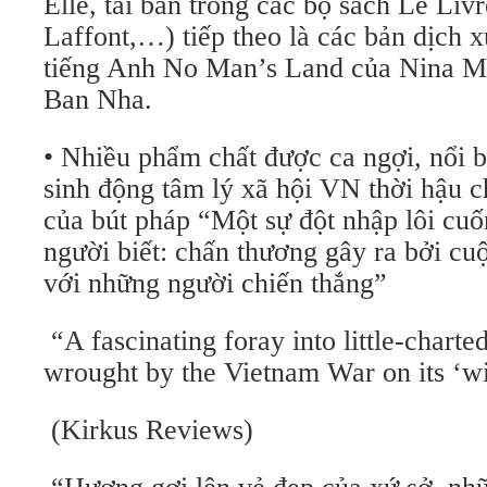
Elle, tái bản trong các bộ sách Le Liv
Laffont,…) tiếp theo là các bản dịch x
tiếng Anh No Man’s Land của Nina 
Ban Nha.
• Nhiều phẩm chất được ca ngợi, nổi bậ
sinh động tâm lý xã hội VN thời hậu ch
của bút pháp “Một sự đột nhập lôi cuố
người biết: chấn thương gây ra bởi cu
với những người chiến thắng”
“A fascinating foray into little-charted
wrought by the Vietnam War on its ‘wi
(Kirkus Reviews)