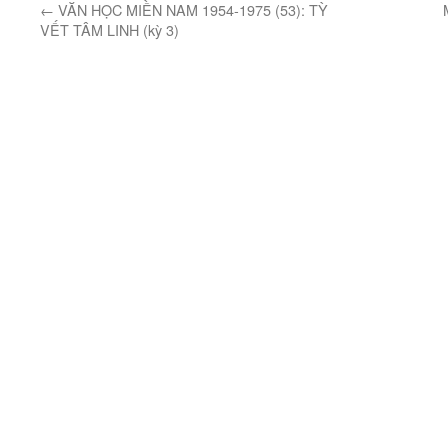
←
VĂN HỌC MIỀN NAM 1954-1975 (53): TỲ
VẾT TÂM LINH (kỳ 3)