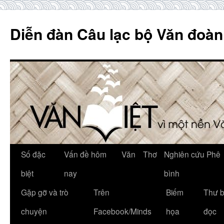
Skip
to
Diễn đàn Câu lạc bộ Văn đoàn
content
Số đặc
Vấn đề hôm
Văn
Thơ
Nghiên cứu Phê
biệt
nay
bình
Gặp gỡ và trò
Trên
Biếm
Thư 
chuyện
Facebook/Minds
họa
đọc