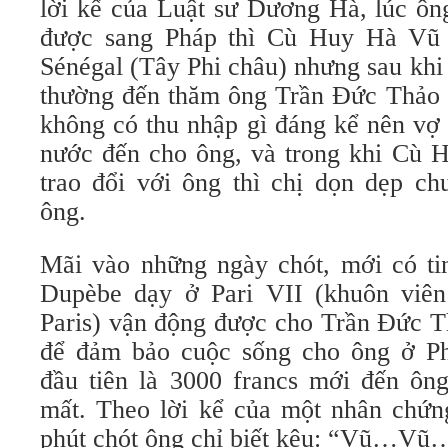
lời kể của Luật sư Dương Hà, lúc ô
được sang Pháp thì Cù Huy Hà Vũ 
Sénégal (Tây Phi châu) nhưng sau khi
thường đến thăm ông Trần Đức Thảo v
không có thu nhập gì đáng kể nên vợ
nước đến cho ông, và trong khi Cù 
trao đổi với ông thì chị dọn dẹp c
ông.
Mãi vào những ngày chót, mới có tin
Dupèbe dạy ở Pari VII (khuôn viê
Paris) vận động được cho Trần Đức T
để đảm bảo cuộc sống cho ông ở Ph
đầu tiên là 3000 francs mới đến ông
mất. Theo lời kể của một nhân chứn
phút chót ông chỉ biết kêu: “Vũ…Vũ