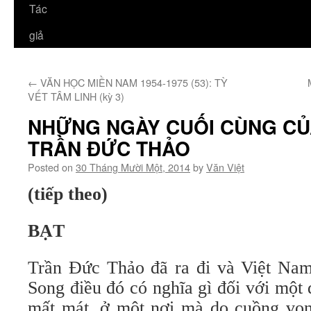
Tác
giả
←
VĂN HỌC MIỀN NAM 1954-1975 (53): TỲ
VẾT TÂM LINH (kỳ 3)
NHỮNG NGÀY CUỐI CÙNG CỦA
TRẦN ĐỨC THẢO
Posted on
30 Tháng Mười Một, 2014
by
Văn Việt
(tiếp theo)
BẠT
Trần Đức Thảo đã ra đi và Việt Nam 
Song điều đó có nghĩa gì đối với một
mất mát, ở một nơi mà do cuồng vọn