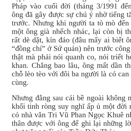
Pháp vào cuối đời (tháng 3/1991 đến
ông đã gây được sự chú ý nhờ tiếng 
trước. Nhưng khi người ta tò mò đến 
một ông già nhếch nhác, lại còn bị t
rất dè dặt, kín đáo (đâu mấy ai biết 
“đồng chí” ở Sứ quán) nên trước côn
thật mà phải nói quanh co, nói triết
khan. Chẳng bao lâu, ông mất dần t
chỗ lèo tèo với đôi ba người là có can
cùng.
Nhưng đằng sau cái bề ngoài không m
khối tinh ròng suy nghĩ ấp ủ một đờ
có nhà văn Tri Vũ Phan Ngọc Khuê nh
thân được với ông để ghi lại những l