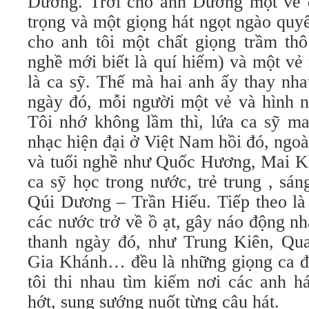
Dương. Trời cho anh Dương một vẻ 
trọng và một giọng hát ngọt ngào quyến
cho anh tôi một chất giọng trầm thô
nghề mới biết là quí hiếm) và một vẻ
là ca sỹ. Thế mà hai anh ấy thay nh
ngày đó, mỗi người một vẻ và hình n
Tôi nhớ không lầm thì, lứa ca sỹ ma
nhạc hiện đại ở Việt Nam hồi đó, ngoài
và tuổi nghề như Quốc Hương, Mai Kh
ca sỹ học trong nước, trẻ trung , sá
Qúi Dương – Trần Hiếu. Tiếp theo là 
các nước trở về ồ ạt, gây náo động nh
thanh ngày đó, như Trung Kiên, Qu
Gia Khánh… đều là những giọng ca đá
tôi thi nhau tìm kiếm nơi các anh h
hớt, sung sướng nuốt từng câu hát.