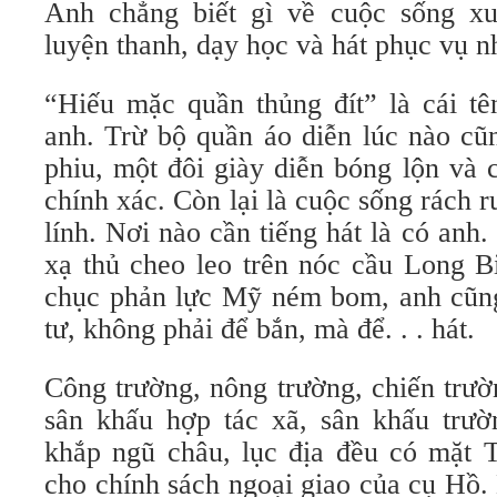
Anh chẳng biết gì về cuộc sống xu
luyện thanh, dạy học và hát phục vụ n
“Hiếu mặc quần thủng đít” là cái tê
anh. Trừ bộ quần áo diễn lúc nào cũ
phiu, một đôi giày diễn bóng lộn và 
chính xác. Còn lại là cuộc sống rách r
lính. Nơi nào cần tiếng hát là có anh.
xạ thủ cheo leo trên nóc cầu Long B
chục phản lực Mỹ ném bom, anh cũn
tư, không phải để bắn, mà để. . . hát.
Công trường, nông trường, chiến trườn
sân khấu hợp tác xã, sân khấu trườ
khắp ngũ châu, lục địa đều có mặt T
cho chính sách ngoại giao của cụ Hồ.