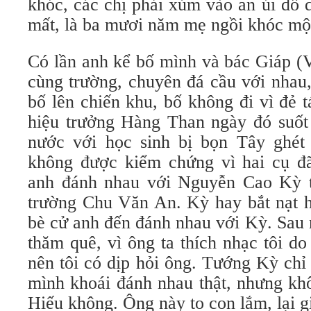
khóc, các chị phải xúm vào an ủi dỗ
mất, là ba mươi năm mẹ ngồi khóc mộ
Có lần anh kể bố mình và bác Giáp (
cùng trường, chuyên đá cầu với nhau, 
bố lên chiến khu, bố không đi vì đẻ 
hiệu trưởng Hàng Than ngày đó suốt
nước với học sinh bị bọn Tây ghét
không được kiểm chứng vì hai cụ đ
anh đánh nhau với Nguyễn Cao Kỳ t
trường Chu Văn An. Kỳ hay bắt nạt h
bè cử anh đến đánh nhau với Kỳ. Sau
thăm quê, vì ông ta thích nhạc tôi d
nên tôi có dịp hỏi ông. Tướng Kỳ chỉ
mình khoái đánh nhau thật, nhưng kh
Hiếu không. Ông này to con lắm, lại 