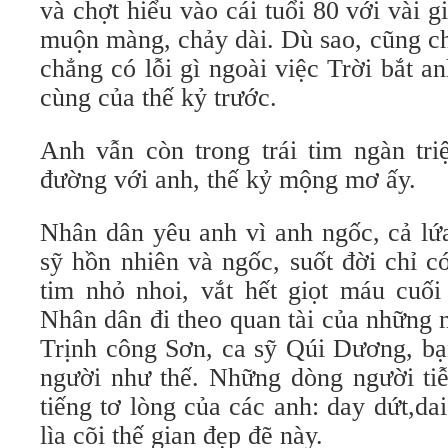
và chợt hiểu vào cái tuổi 80 với vài 
muộn màng, chảy dài. Dù sao, cũng ch
chẳng có lỗi gì ngoài việc Trời bắt a
cùng của thế kỷ trước.
Anh vẫn còn trong trái tim ngàn tri
đường với anh, thế kỷ mộng mơ ấy.
Nhân dân yêu anh vì anh ngốc, cả lứ
sỹ hồn nhiên và ngốc, suốt đời chỉ c
tim nhỏ nhoi, vắt hết giọt máu cuối
Nhân dân đi theo quan tài của những 
Trịnh công Sơn, ca sỹ Qúi Dương, bạ
người như thế. Những dòng người tiễ
tiếng tơ lòng của các anh: day dứt,d
lìa cõi thế gian đẹp đẽ này.