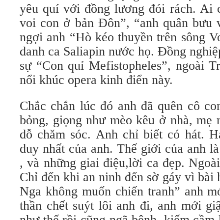
yêu quí với đồng lương đói rách. Ai
voi con ở bản Đôn”, “anh quân bưu v
ngợi anh “Hò kéo thuyền trên sông V
danh ca Saliapin nước họ. Đồng nghiệ
sự “Con quỉ Mefistopheles”, ngoài T
nổi khúc opera kinh điển này.
Chắc chắn lúc đó anh đã quên cô co
bỏng, giọng như mèo kêu ở nhà, mẹ 
dỗ chăm sóc. Anh chỉ biết có hát. H
duy nhất của anh. Thế giới của anh là
, và những giai điệu,lời ca đẹp. Ngoà
Chỉ đến khi an ninh đến sờ gáy vì bài 
Nga không muốn chiến tranh” anh mớ
thần chết suýt lôi anh đi, anh mới g
như thế rồi cũng ngã bệnh, kiếm cầm