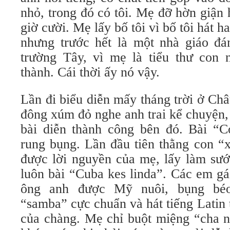
nhỏ, trong đó có tôi. Mẹ đỡ hờn giận
giờ cười. Mẹ lấy bố tôi vì bố tôi hát ha
nhưng trước hết là một nhà giáo đá
trường Tây, vì mẹ là tiểu thư con 
thành. Cái thời ấy nó vậy.
Lần đi biểu diễn mấy tháng trời ở C
đông xúm đỏ nghe anh trai kể chuyện,
bài diễn thành công bên đó. Bài “
rung bụng. Lần đầu tiên thằng con “x
được lời nguyền của mẹ, lấy làm sướ
luôn bài “Cuba kes linda”. Các em gá
ông anh được Mỹ nuôi, bụng bé
“samba” cực chuẩn và hát tiếng Latin t
của chàng. Mẹ chỉ buột miệng “cha n