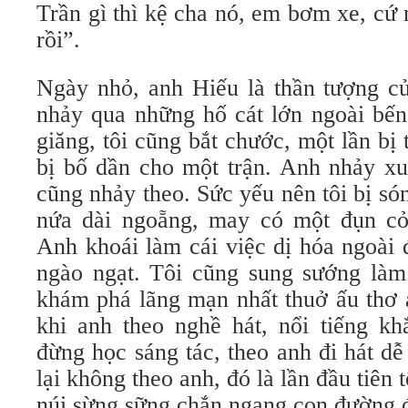
Trần gì thì kệ cha nó, em bơm xe, cứ
rồi”.
Ngày nhỏ, anh Hiếu là thần tượng củ
nhảy qua những hố cát lớn ngoài bế
giăng, tôi cũng bắt chước, một lần bị
bị bố dần cho một trận. Anh nhảy xu
cũng nhảy theo. Sức yếu nên tôi bị s
nứa dài ngoẵng, may có một đụn cỏ
Anh khoái làm cái việc dị hóa ngoài
ngào ngạt. Tôi cũng sung sướng làm 
khám phá lãng mạn nhất thuở ấu thơ 
khi anh theo nghề hát, nổi tiếng kh
đừng học sáng tác, theo anh đi hát dễ 
lại không theo anh, đó là lần đầu tiên 
núi sừng sững chắn ngang con đường đ