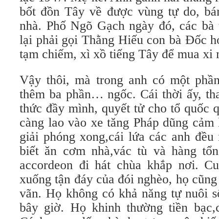
bốt đồn Tây về được vùng tự do, bá
nhà. Phố Ngõ Gạch ngày đó, các bà t
lại phải gọi Thằng Hiếu con bà Đốc 
tạm chiếm, xì xồ tiếng Tây để mua xi
Vậy thôi, mà trong anh có một phần
thêm ba phần… ngốc. Cái thời ấy, th
thức đầy mình, quyết tử cho tổ quốc 
càng lao vào xe tăng Pháp dũng cảm 
giải phóng xong,cái lứa các anh đều
biết ăn cơm nhà,vác tù và hàng tổn
accordeon đi hát chùa khắp nơi. Cu
xuống tận đáy của đói nghèo, họ cũng
vãn. Họ không có khả năng tự nuôi s
bây giờ. Họ khinh thường tiền bạc,