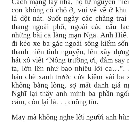
Cách mạng lấy nhà, họ tự nguyện hiế
con không có chỗ ở, vui vẻ về ở khu 
lá dột nát. Suốt ngày các chàng tra
thang ngoài phố, ngoài các câu lạ
những bài ca lãng mạn Nga. Anh Hiếu
đi kéo xe ba gác ngoài sông kiếm số
thanh niên tình nguyện, lên xây dựn
hát xô viết “Nông trường ơi, đắm say
ta, lớn lên như bao nhiêu lời ca…”
bán chè xanh trước cửa kiếm vài ba 
không bằng lòng, sợ mất danh giá n
Nghĩ lại thấy anh mình ba phần ngố
cảm, còn lại là. . . cuồng tín.
May mà không nghe lời người anh hùn