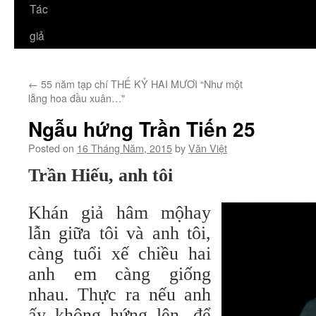
Tác
giả
←
55 năm tạp chí THẾ KỶ HAI MƯƠI “Như một
lẵng hoa đầu xuân…"
Ngẫu hứng Trần Tiến 25
Posted on
16 Tháng Năm, 2015
by
Văn Việt
Trần Hiếu, anh tôi
Khán giả hâm mộhay
lẫn giữa tôi và anh tôi,
càng tuổi xế chiều hai
anh em càng giống
nhau. Thực ra nếu anh
ấy không hứng lên, để