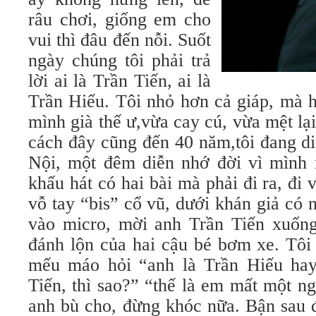
râu chơi, giống em cho
vui thì đâu đến nỗi. Suốt
ngày chúng tôi phải trả
lời ai là Trần Tiến, ai là
Trần Hiếu. Tôi nhỏ hơn cả giáp, mà h
mình già thế ư,vừa cay cú, vừa mệt l
cách đây cũng đến 40 năm,tôi đang d
Nội, một đêm diễn nhớ đời vì mình 
khấu hát có hai bài mà phải đi ra, đi 
vỗ tay “bis” cổ vũ, dưới khán giả có 
vào micro, mời anh Trần Tiến xuốn
đánh lộn của hai cậu bé bơm xe. Tôi
mếu máo hỏi “anh là Trần Hiếu hay
Tiến, thì sao?” “thế là em mất một n
anh bù cho, đừng khóc nữa. Bận sau 