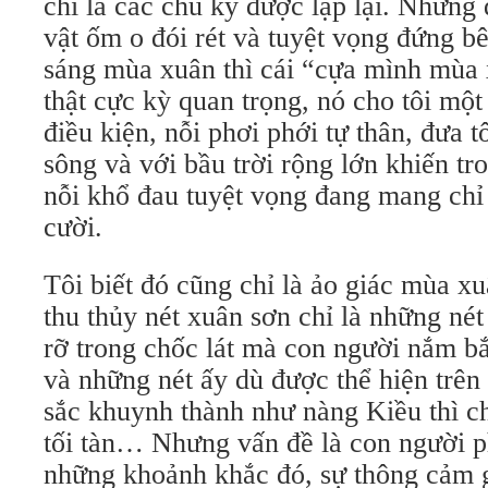
chỉ là các chu kỳ được lặp lại. Nhưng đ
vật ốm o đói rét và tuyệt vọng đứng 
sáng mùa xuân thì cái “cựa mình mùa x
thật cực kỳ quan trọng, nó cho tôi mộ
điều kiện, nỗi phơi phới tự thân, đưa t
sông và với bầu trời rộng lớn khiến tro
nỗi khổ đau tuyệt vọng đang mang chỉ 
cười.
Tôi biết đó cũng chỉ là ảo giác mùa xu
thu thủy nét xuân sơn chỉ là những né
rỡ trong chốc lát mà con người nắm bắ
và những nét ấy dù được thể hiện trê
sắc khuynh thành như nàng Kiều thì 
tối tàn… Nhưng vấn đề là con người 
những khoảnh khắc đó, sự thông cảm 