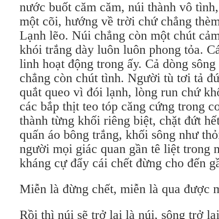
nước buốt căm căm, núi thành vô tình,
một cõi, hướng về trời chứ chẳng thè
Lạnh lẽo. Núi chẳng còn một chút cảm
khói trắng dày luôn luôn phong tỏa. Cá
linh hoạt động trong ấy. Cả dòng sông 
chẳng còn chút tình. Người tù tơi tả 
quắt queo vì đói lạnh, lòng run chứ k
các bắp thịt teo tóp căng cứng trong c
thành từng khối riêng biệt, chặt đứt h
quấn áo bông trắng, khối sông như thỏi 
người mọi giác quan gần tê liệt trong 
kháng cự đẩy cái chết đừng cho đến g
Miễn là đừng chết, miễn là qua được 
Rồi thì núi sẽ trở lại là núi, sông trở lạ