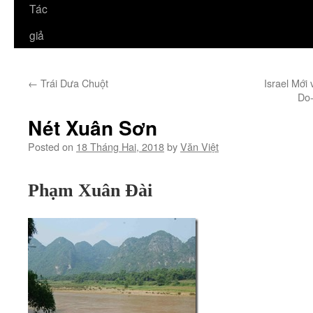
Tác
giả
←
Trái Dưa Chuột
Israel Mới 
Do-
Nét Xuân Sơn
Posted on
18 Tháng Hai, 2018
by
Văn Việt
Phạm Xuân Ðài