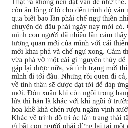
Thật ra không nên đặt vấn đề như thế.
còn ăn lông ở lỗ cho đến trình độ văn
qua biết bao lần phải chế ngự thiên nh
chuyện đó đâu phải ngày nay mới có. 
mình con người đã nhiều lần cảm thấy
tương quan mới của mình với cái thiê
mới khai phá và chế ngự xong. Cảm t
vừa phá vỡ một cái gì nguyên thủy để
gặp lại được nữa, và tình trạng mới th
mình đi tới đâu. Nhưng rồi quen đi cả,
về tinh thần sẽ được đạt tới để đáp ứn
mới. Ðón xuân khi còn ngồi trong ha
lửa thì hẳn là khác với khi ngồi ở tr
hoa khề khà chén rượu ngâm vịnh xướ
Khác về trình độ trí óc lẫn trạng thái
gì bắt con người phải dừng lại tại một