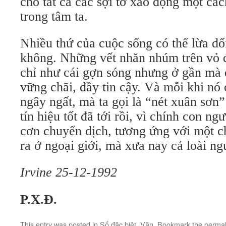
cho tất cả các sợi tơ xao động một các
trong tâm ta.
Nhiều thứ của cuộc sống có thể lừa dối
không. Những vết nhăn nhúm trên vỏ 
chỉ như cái gợn sóng nhưng ở gần mà đố
vững chãi, đầy tin cậy. Và mỗi khi nó
ngây ngất, mà ta gọi là “nét xuân sơn”
tín hiệu tốt đã tới rồi, vì chính con ng
cơn chuyển dịch, tương ứng với một c
ra ở ngoại giới, mà xưa nay cả loài n
Irvine 25-12-1992
P.X.Đ.
This entry was posted in
Số đặc biệt
,
Văn
. Bookmark the
permal