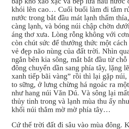
bắp khô xào xạc và bếp lửa nấu nước 
khói lên cao… Cuối buổi làm đi tắm r
nước trong bắt đầu mát lạnh thấm thía,
càng lạnh, và bóng núi chập chờn dưới
áng thơ xưa. Lòng rỗng không với cơn
còn chút sức để thưởng thức một cách
vẻ đẹp não nùng của đất trời. Nhìn qu
ngắn bên kia sông, mắt bắt đầu từ chỗ
đông chuyển dần sang phía tây, lặng lẽ
xanh tiếp bãi vàng” rồi thì lại gặp núi,
to sững, ở lưng chừng há ngoác ra mộ
như hang núi Văn Dú. Và sông lại mất 
thủy tinh trong và lạnh mùa thu ấy như
khối núi thẳm mờ mờ phía tây…
Cứ thế trời đất đi sâu vào mùa đông. 