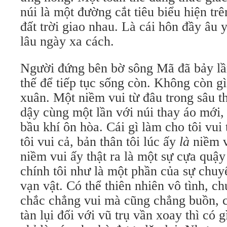
núi là một đường cắt tiêu biểu hiện trê
đất trời giao nhau. Là cái hôn đầy âu 
lâu ngày xa cách.
Người đứng bên bờ sông Mã đã bảy lầ
thế để tiếp tục sống còn. Không còn g
xuân. Một niềm vui từ đâu trong sâu 
dậy cùng một lần với núi thay áo mới,
bầu khí ôn hòa. Cái gì làm cho tôi vu
tôi vui cả, bản thân tôi lúc ấy
là
niềm v
niềm vui ấy thật ra là một sự cựa quậ
chính tôi như là một phần của sự chu
vạn vật. Có thể thiên nhiên vô tình, c
chắc chẳng vui mà cũng chẳng buồn, 
tàn lụi đối với vũ trụ vần xoay thì có g