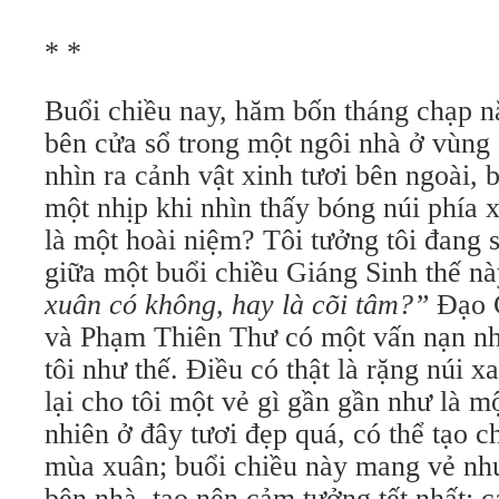
* *
Buổi chiều nay, hăm bốn tháng chạp nă
bên cửa sổ trong một ngôi nhà ở vùng I
nhìn ra cảnh vật xinh tươi bên ngoài, 
một nhịp khi nhìn thấy bóng núi phía 
là một hoài niệm? Tôi tưởng tôi đang
giữa một buổi chiều Giáng Sinh thế n
xuân có không, hay là cõi tâm?”
Ðạo 
và Phạm Thiên Thư có một vấn nạn như
tôi như thế. Ðiều có thật là rặng núi 
lại cho tôi một vẻ gì gần gần như là m
nhiên ở đây tươi đẹp quá, có thể tạo c
mùa xuân; buổi chiều này mang vẻ nh
bên nhà, tạo nên cảm tưởng tết nhất; c