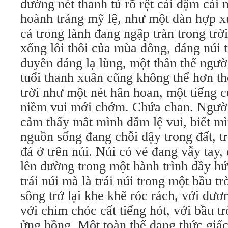
đường nét thanh tú rõ rệt cái đậm cái 
hoành tráng mỹ lệ, như một dàn hợp x
cả trong lành đang ngập tràn trong trờ
xống lôi thôi của mùa đông, dáng núi 
duyên dáng lạ lùng, một thân thể ngườ
tuổi thanh xuân cũng không thể hơn th
trời như một nét hân hoan, một tiếng 
niềm vui mới chớm. Chứa chan. Người
cảm thấy mắt mình đẫm lệ vui, biết mì
nguồn sống đang chỗi dậy trong đất, t
đá ở trên núi. Núi có vẻ đang vẫy tay
lên đường trong một hành trình đầy hứ
trái núi mà là trái núi trong một bầu t
sông trở lại khe khẽ róc rách, với dươn
với chim chóc cất tiếng hót, với bầu t
ửng hồng. Một toàn thể đang thức giấc