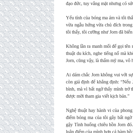
đạo đức, tuy vắng mặt nhưng có sứ
Yếu tính của bóng ma ám và tôi thấ
vừa ngẫu hứng vừa chủ đích trong 
tôi thấy, tôi cưỡng như Jorn đã biế
Không lần ra manh mối để gọi tên m
thuật du kích, nghe tiếng nổ mà k
Jorn, cũng vậy, là thẩm mỹ ma, vô h
Ai dám chắc Jorn không vui với s
còn giả định để khẳng định: “Nếu 
bình, mà vì bất ngờ thấy mình trở
được mời tham gia viết kịch bản.”
Nghệ thuật hay hành vi của phong 
điểm bóng ma của tôi gây bất ngờ 
gậy Tình huống chiêu hồn Jorn đó. 
luận điểm của mình hơn cả hàm hồ: