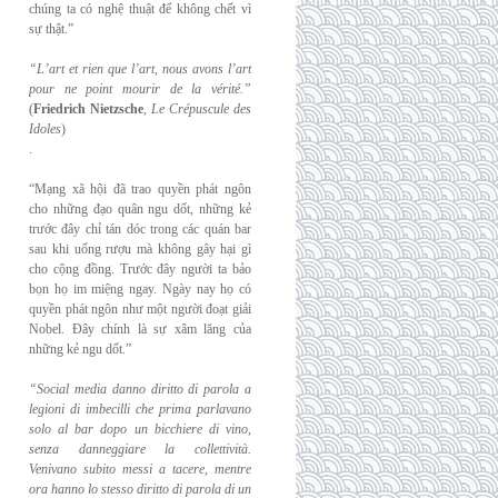
chúng ta có nghệ thuật để không chết vì
sự thật.”
“L’art et rien que l’art, nous avons l’art
pour ne point mourir de la vérité.”
(
Friedrich
Nietzsche
,
Le Crépuscule des
Idoles
)
.
“Mạng xã hội đã trao quyền phát ngôn
cho những đạo quân ngu dốt, những kẻ
trước đây chỉ tán dóc trong các quán bar
sau khi uống rượu mà không gây hại gì
cho cộng đồng. Trước đây người ta bảo
bọn họ im miệng ngay. Ngày nay họ có
quyền phát ngôn như một người đoạt giải
Nobel. Đây chính là sự xâm lăng của
những kẻ ngu dốt.”
“Social media danno diritto di parola a
legioni di imbecilli che prima parlavano
solo al
bar dopo un bicchiere di vino,
senza danneggiare la collettività.
Venivano subito messi a
tacere, mentre
ora hanno lo stesso diritto di parola di un