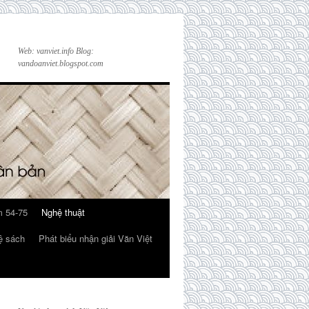
Web: vanviet.info Blog:
vandoanviet.blogspot.com
 54-75
Nghệ thuật
ệ sách
Phát biểu nhận giải Văn Việt