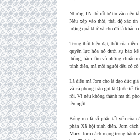
Nhưng TN thì rất tự tin vào nền t
Nếu xếp vào thời, thái độ xác tín
tượng quá khứ và cho đó là khách qu
Trong thời hiện đại, thời của niềm
quyền lực hóa nó dưới sự bảo kê c
thông, hàm lâm và những chuẩn mực
trình diễn, mà mỗi người đều có cổ
Là điều mà Jorn cho là đạo đức gi
và cả phong trào gọi là Quốc tế Tì
rồi. Vì nếu không thành ma thì pho
lên ngôi.
Bóng ma là số phận tất yếu của cá
phản Xã hội trình diễn. Jorn các
Marx. Jorn cách mạng trong hành v