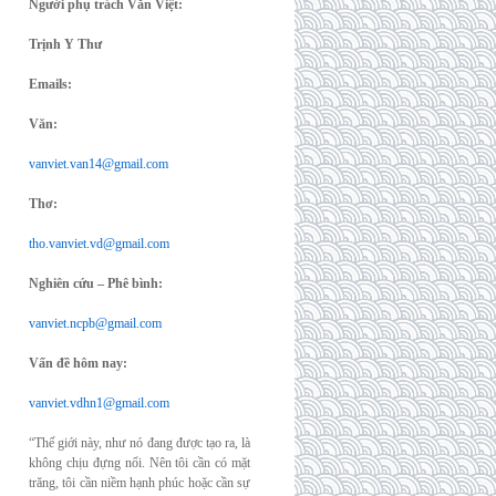
Người phụ trách Văn Việt:
Trịnh Y Thư
Emails:
Văn:
vanviet.van14@gmail.com
Thơ:
tho.vanviet.vd@gmail.com
Nghiên cứu – Phê bình:
vanviet.ncpb@gmail.com
Vấn đề hôm nay:
vanviet.vdhn1@gmail.com
“Thế giới này, như nó đang được tạo ra, là
không chịu đựng nổi. Nên tôi cần có mặt
trăng, tôi cần niềm hạnh phúc hoặc cần sự