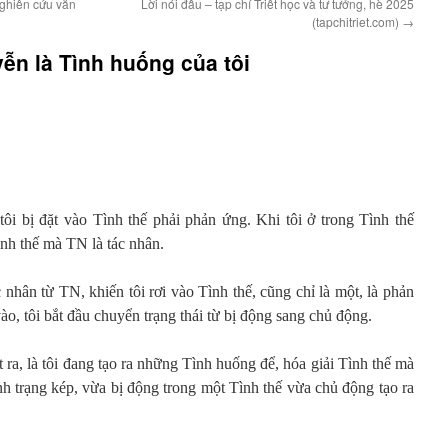
nghiên cứu văn
Lời nói đầu – tạp chí Triết học và tư tưởng, hè 2025
(tapchitriet.com)
→
ễn là Tình huống của tôi
ôi bị đặt vào Tình thế phải phản ứng. Khi tôi ở trong Tình thế
ình thế mà TN là tác nhân.
c nhân từ TN, khiến tôi rơi vào Tình thế, cũng chỉ là một, là phản
ào, tôi bắt đầu chuyển trạng thái từ bị động sang chủ động.
ết ra, là tôi đang tạo ra những Tình huống để, hóa giải Tình thế mà
tình trạng kép, vừa bị động trong một Tình thế vừa chủ động tạo ra