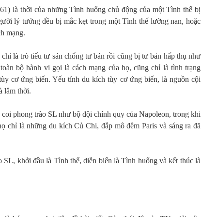
61) là thời của những Tình huống chủ động của một Tình thế bị
ười lý tưởng đều bị mắc kẹt trong một Tình thế lưỡng nan, hoặc
ch mạng.
hỉ là trò tiểu tư sản chống tư bản rồi cũng bị tư bản hấp thụ như
toàn bộ hành vi gọi là cách mạng của họ, cũng chỉ là tình trạng
y cơ ứng biến. Yếu tính du kích tùy cơ ứng biến, là nguồn cội
 lâm thời.
là coi phong trào SL như bộ đội chính quy của Napoleon, trong khi
 họ chỉ là những du kích Củ Chi, đắp mô đêm Paris và sáng ra đã
 SL, khởi đầu là Tình thế, diễn biến là Tình huống và kết thúc là