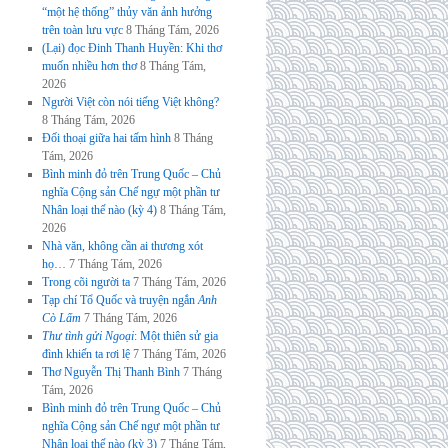
“một hệ thống” thủy văn ảnh hưởng
trên toàn lưu vực
8 Tháng Tám, 2026
(Lại) đọc Đinh Thanh Huyền: Khi thơ
muốn nhiều hơn thơ
8 Tháng Tám,
2026
Người Việt còn nói tiếng Việt không?
8 Tháng Tám, 2026
Đối thoại giữa hai tấm hình
8 Tháng
Tám, 2026
Bình minh đỏ trên Trung Quốc – Chủ
nghĩa Cộng sản Chế ngự một phần tư
Nhân loại thế nào (kỳ 4)
8 Tháng Tám,
2026
Nhà văn, không cần ai thương xót
họ…
7 Tháng Tám, 2026
Trong cõi người ta
7 Tháng Tám, 2026
Tạp chí Tổ Quốc và truyện ngắn
Anh
Cò Lấm
7 Tháng Tám, 2026
Thư tình gửi Ngoại
: Một thiên sử gia
đình khiến ta rơi lệ
7 Tháng Tám, 2026
Thơ Nguyễn Thị Thanh Bình
7 Tháng
Tám, 2026
Bình minh đỏ trên Trung Quốc – Chủ
nghĩa Cộng sản Chế ngự một phần tư
Nhân loại thế nào (kỳ 3)
7 Tháng Tám,