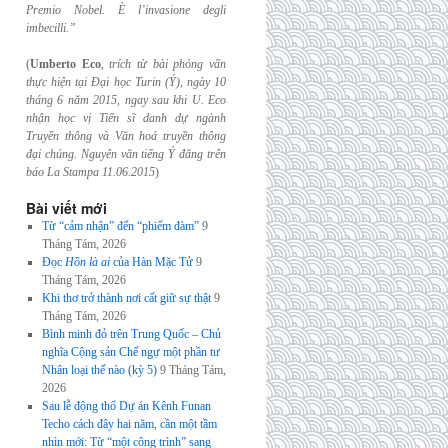
Premio Nobel. È l’invasione
degli
imbecilli.”
(
Umberto Eco
,
trích từ bài phỏng vấn
thực hiện tại Đại học Turin (Ý), ngày 10
tháng 6
năm 2015, ngay sau khi U. Eco
nhận học vị Tiến sĩ danh dự ngành
Truyền thông và
Văn hoá truyền thông
đại chúng. Nguyên văn tiếng Ý đăng trên
báo La Stampa
11.06.2015
)
Bài viết mới
Từ “cảm nhận” đến “phiếm đàm”
9
Tháng Tám, 2026
Đọc
Hồn là ai
của Hàn Mặc Tử
9
Tháng Tám, 2026
Khi thơ trở thành nơi cất giữ sự thật
9
Tháng Tám, 2026
Bình minh đỏ trên Trung Quốc – Chủ
nghĩa Cộng sản Chế ngự một phần tư
Nhân loại thế nào (kỳ 5)
9 Tháng Tám,
2026
Sau lễ động thổ Dự án Kênh Funan
Techo cách đây hai năm, cần một tầm
nhìn mới: Từ “một công trình” sang