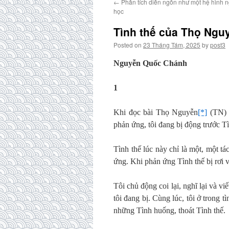
←
Phân tích diễn ngôn như một hệ hình 
học
Tình thế của Thọ Nguy
Posted on
23 Tháng Tám, 2025
by
post3
Nguyễn Quốc Chánh
1
Khi đọc bài Thọ Nguyễn
[*]
(TN) t
phản ứng, tôi đang bị động trước T
Tình thế lúc này chỉ là một, một tá
ứng. Khi phản ứng Tình thế bị rơi v
Tôi chủ động coi lại, nghĩ lại và vi
tôi đang bị. Cùng lúc, tôi ở trong 
những Tình huống, thoát Tình thế.