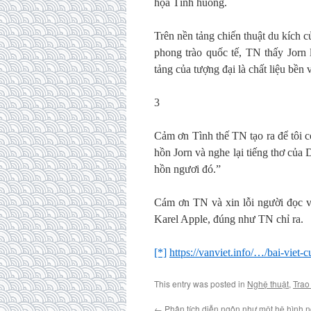
họa Tình huống.
Trên nền tảng chiến thuật du kích 
phong trào quốc tế, TN thấy Jorn
tảng của tượng đại là chất liệu bền
3
Cảm ơn Tình thế TN tạo ra để tôi 
hồn Jorn và nghe lại tiếng thơ củ
hồn ngươi đó.”
Cám ơn TN và xin lỗi người đọc về
Karel Apple, đúng như TN chỉ ra.
[*]
https://vanviet.info/…/bai-vie
This entry was posted in
Nghệ thuật
,
Trao
←
Phân tích diễn ngôn như một hệ hình 