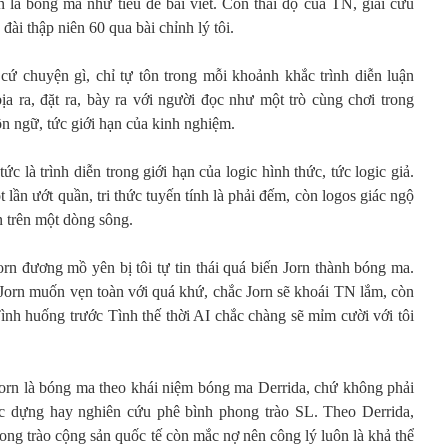
n là bóng ma như tiêu đề bài viết. Còn thái độ của TN, giải cứu
đài thập niên 60 qua bài chỉnh lý tôi.
 cứ chuyện gì, chỉ tự tôn trong mỗi khoảnh khắc trình diễn luận
ịa ra, đặt ra, bày ra với người đọc như một trò cùng chơi trong
n ngữ, tức giới hạn của kinh nghiệm.
c là trình diễn trong giới hạn của logic hình thức, tức logic giả.
 lần ướt quần, tri thức tuyến tính là phải đếm, còn logos giác ngộ
ần trên một dòng sông.
orn đương mồ yên bị tôi tự tin thái quá biến Jorn thành bóng ma.
ếu Jorn muốn vẹn toàn với quá khứ, chắc Jorn sẽ khoái TN lắm, còn
ình huống trước Tình thế thời AI chắc chàng sẽ mỉm cười với tôi
 Jorn là bóng ma theo khái niệm bóng ma Derrida, chứ không phải
c dựng hay nghiên cứu phê bình phong trào SL. Theo Derrida,
ng trào cộng sản quốc tế còn mắc nợ nên công lý luôn là khả thể