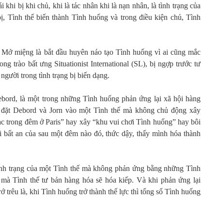
i khi bị khi chủ, khi là tác nhân khi là nạn nhân, là tình trạng của
bị, Tình thế biến thành Tình huống và trong điều kiện chủ, Tình
 Mở miệng là bắt đầu huyên náo tạo Tình huống vì ai cũng mắc
ng trào bất ưng Situationist International (SL), bị ngợp trước tư
gười trong tình trạng bị biến dạng.
ebord, là một trong những Tình huống phản ứng lại xã hội hàng
a đặt Debord và Jorn vào một Tình thế mà không chủ động xây
c trong đêm ở Paris” hay xây “khu vui chơi Tình huống” hay bôi
nỗi bất an của sau một đêm nào đó, thức dậy, thấy mình hóa thành
tình trạng của một Tình thế mà không phản ứng bằng những Tình
g mà Tình thế tư bản hàng hóa sẽ hóa kiếp. Và khi phản ứng lại
 trêu là, khi Tình huống trở thành thế lực thì tổng số Tình huống