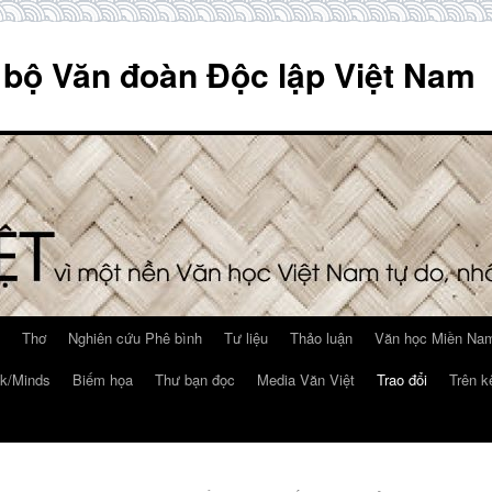
 bộ Văn đoàn Độc lập Việt Nam
Thơ
Nghiên cứu Phê bình
Tư liệu
Thảo luận
Văn học Miền Nam
k/Minds
Biếm họa
Thư bạn đọc
Media Văn Việt
Trao đổi
Trên k