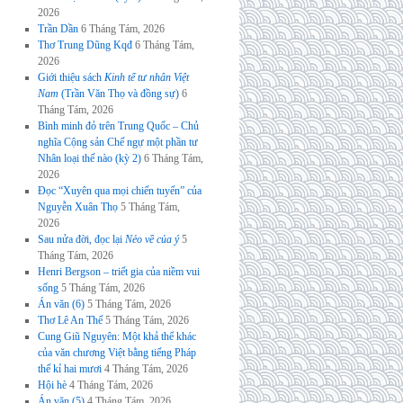
2026
Trần Dần
6 Tháng Tám, 2026
Thơ Trung Dũng Kqđ
6 Tháng Tám,
2026
Giới thiệu sách
Kinh tế tư nhân Việt
Nam
(Trần Văn Thọ và đồng sự)
6
Tháng Tám, 2026
Bình minh đỏ trên Trung Quốc – Chủ
nghĩa Cộng sản Chế ngự một phần tư
Nhân loại thế nào (kỳ 2)
6 Tháng Tám,
2026
Đọc “Xuyên qua mọi chiến tuyến” của
Nguyễn Xuân Thọ
5 Tháng Tám,
2026
Sau nửa đời, đọc lại
Nẻo về của ý
5
Tháng Tám, 2026
Henri Bergson – triết gia của niềm vui
sống
5 Tháng Tám, 2026
Án văn (6)
5 Tháng Tám, 2026
Thơ Lê An Thế
5 Tháng Tám, 2026
Cung Giũ Nguyên: Một khả thể khác
của văn chương Việt bằng tiếng Pháp
thế kỉ hai mươi
4 Tháng Tám, 2026
Hội hè
4 Tháng Tám, 2026
Án văn (5)
4 Tháng Tám, 2026