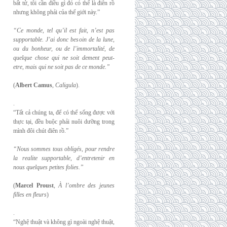
bất tử, tôi cần điều gì đó có thể là điên rồ
nhưng không phải của thế giới này.”
“Ce monde, tel qu’il est fait, n’est pas
supportable. J’ai donc besoin de la lune,
ou du
bonheur, ou de l’immortalité, de
quelque chose qui ne soit dement peut-
etre, mais qui
ne soit pas de ce monde.”
(
Albert Camus
,
Caligula
).
.
“Tất cả chúng ta, để có thể sống được với
thực tại, đều buộc phải nuôi dưỡng trong
mình đôi chút điên rồ.”
“Nous sommes tous obligés, pour rendre
la realite supportable, d’entretenir en
nous
quelques petites folies.”
(
Marcel Proust
,
À l’ombre des jeunes
filles en fleurs
)
.
“Nghệ thuật và không gì ngoài nghệ thuật,