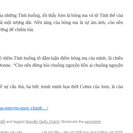
của những Tình huống, tôi thấy Jorn là bóng ma và từ Tình thế của
 là một tượng đài. Nền tảng của bóng ma là sự ám ảnh, còn nền
 vững để chiêm bái.
có thêm Tình huống tô đậm luận điểm bóng ma của mình, là chiêu
a Donne, “Cho nên đừng hỏi chuông nguyện hồn ai chuông nguyện
 sự cẩu thả, ba bức tranh minh họa thời Cobra của Jorn, là của
t-cua-nguyen-quoc-chanh…/
 đổi
and tagged
Nguyễn Quốc Chánh
. Bookmark the
permalink
.
nghiên cứu văn
Lời nói đầu – tạp chí Triết học và tư tưởng, hè 2025