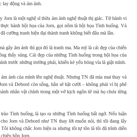
c lay động và ám ảnh.
y Jorn là một nghệ sĩ thừa ảm ảnh nghệ thuật thị giác. Từ hành vi
thực hành hội họa của Jorn, gọi nôm là hội họa Tình huống. Và
n đã cưỡng tranh hiện đại thành tranh không biết đâu mà lần.
à gây ám ảnh thì gọi đó là tranh ma. Ma mỹ là cái đẹp của chiến
hông thấy súng. Cái đẹp của những Tình huống trong hội họa của
ình trước những trường phái, khiến kẻ yếu bóng vía là giật mình.
ự ám ảnh của mình lên nghệ thuật. Nhưng TN đã mỉa mai thay và
Jorn và Debord còn sống, hẳn sẽ bật cười – không phải vì bị phê
 thành nhân vật chính trong một vở kịch ngôn từ mà họ chưa từng
trào Tình huống, là tạo ra những Tình huống bất ngờ. Nếu luận
cho Jorn và Debord như TN thay lời muốn nói, thì tôi đang lấy
Tôi không chắc Jorn hiện ra nhưng tôi tự tôn là tôi đã trình diễn
 chiêu hồn Jorn.