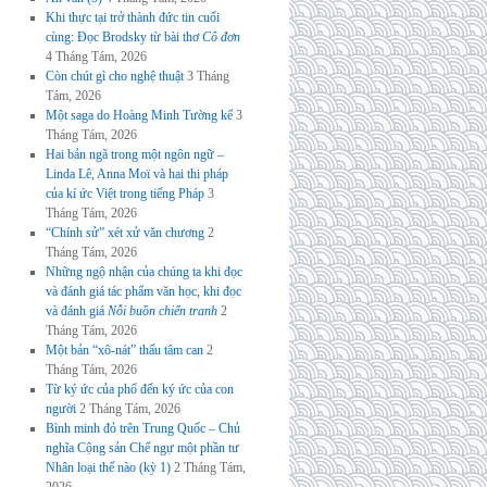
Khi thực tại trở thành đức tin cuối
cùng: Đọc Brodsky từ bài thơ
Cô đơn
4 Tháng Tám, 2026
Còn chút gì cho nghệ thuật
3 Tháng
Tám, 2026
Một saga do Hoàng Minh Tường kể
3
Tháng Tám, 2026
Hai bản ngã trong một ngôn ngữ –
Linda Lê, Anna Moï và hai thi pháp
của kí ức Việt trong tiếng Pháp
3
Tháng Tám, 2026
“Chính sử” xét xử văn chương
2
Tháng Tám, 2026
Những ngộ nhận của chúng ta khi đọc
và đánh giá tác phẩm văn học, khi đọc
và đánh giá
Nỗi buồn chiến tranh
2
Tháng Tám, 2026
Một bản “xô-nát” thấu tâm can
2
Tháng Tám, 2026
Từ ký ức của phố đến ký ức của con
người
2 Tháng Tám, 2026
Bình minh đỏ trên Trung Quốc – Chủ
nghĩa Cộng sản Chế ngự một phần tư
Nhân loại thế nào (kỳ 1)
2 Tháng Tám,