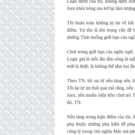
Luận điểm của tôi, khẳng định Jor
Jorn khỏi bóng ma trở lại làm tượng 
Tôi hoàn toàn không tự tin về bất
điểm. Tự tôn là tôn trọng vấn đề b
những Tình huống giới hạn của ngô
Chơi trong giới hạn của ngôn ngữ, tứ
Logic giả là mỗi lần tắm sông là một
mới là thiệt, là không thể tắm hai l
Theo TN, tôi sai từ nền tảng nên J
Tôi lại tự tin thái quá mà rằng, n
Jorn, nếu muốn hiện hồn chơi trò T
đó, TN.
Nền tảng trong luận điểm của tôi,
phụ thuộc những phụ kiện để phụ
công lý trong chủ nghĩa Mác mà pho