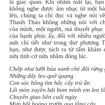
là giác quan. Khi nhắm mắt lại, bạn
không nghe được âm nhạc từ một bà
lên, chúng ta chỉ đọc và nghe nói v
Thanh Thảo không những nói với ch
của mình, một người, mà thuyết phục 
của hạnh phúc ấy, đối với nhiều ngườ
anh chi tiết như trong thơ phương T
hạn, như được tách ra từ tấm khảm 
nửa tình cờ nửa nhằm đúng lúc.
Chớp như lưỡi búa xanh chẻ đôi rừng 
Những dây leo quờ quạng
Con sóc bông tìm hốc cây trú ẩn
Lối mòn xuyên bãi bom mình em len lỏ
Chuyến giao liên cuối ngày
Mưa hốt hoảng trườn qua tầng cây