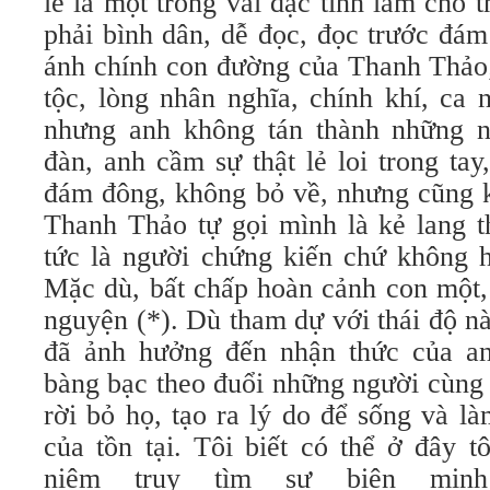
lẽ là một trong vài đặc tính làm cho
phải bình dân, dễ đọc, đọc trước đá
ánh chính con đường của Thanh Thảo;
tộc, lòng nhân nghĩa, chính khí, ca 
nhưng anh không tán thành những n
đàn, anh cầm sự thật lẻ loi trong ta
đám đông, không bỏ về, nhưng cũng k
Thanh Thảo tự gọi mình là kẻ lang t
tức là người chứng kiến chứ không h
Mặc dù, bất chấp hoàn cảnh con một,
nguyện (*). Dù tham dự với thái độ nà
đã ảnh hưởng đến nhận thức của an
bàng bạc theo đuổi những người cùng 
rời bỏ họ, tạo ra lý do để sống và là
của tồn tại. Tôi biết có thể ở đây 
niệm truy tìm sự biện min