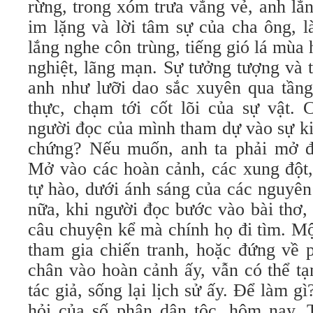
rừng, trong xóm trưa vắng vẻ, anh lắ
im lặng và lời tâm sự của cha ông, 
lắng nghe côn trùng, tiếng gió lá mùa 
nghiệt, lãng mạn. Sự tưởng tượng và 
anh như lưỡi dao sắc xuyên qua tầng
thực, chạm tới cốt lõi của sự vật.
người đọc của mình tham dự vào sự ki
chứng? Nếu muốn, anh ta phải mở đ
Mở vào các hoàn cảnh, các xung đột,
tự hào, dưới ánh sáng của các nguyê
nữa, khi người đọc bước vào bài thơ, 
câu chuyện kể mà chính họ đi tìm. M
tham gia chiến tranh, hoặc đứng về p
chân vào hoàn cảnh ấy, vẫn có thể tạ
tác giả, sống lại lịch sử ấy. Để làm g
hỏi của số phận dân tộc, hôm nay.