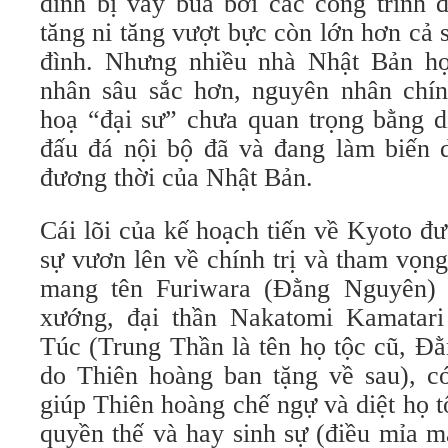
đình bị vây bủa bởi các công trình 
tăng ni tăng vượt bực còn lớn hơn cả 
đình. Nhưng nhiều nhà Nhật Bản họ
nhân sâu sắc hơn, nguyên nhân chính
hoạ “đại sư” chưa quan trọng bằng d
đấu đá nội bộ đã và đang làm biến 
đương thời của Nhật Bản.
Cái lõi của kế hoạch tiến về Kyoto đư
sự vươn lên về chính trị và tham vọn
mang tên Furiwara (Đằng Nguyên) 
xướng, đại thần Nakatomi Kamatar
Túc (Trung Thần là tên họ tộc cũ, Đ
do Thiên hoàng ban tặng về sau), có
giúp Thiên hoàng chế ngự và diệt họ 
quyền thế và hay sinh sự (điều mỉa m