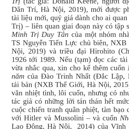
Trị
(tác giả: Donald Keene, người 
Dân Trí, Hà Nội, 2019), mới được ph
tài liệu mới, quý giá dành cho ai quan
Trị) – liên quan giai đoạn này có tập
Minh Trị Duy Tân
của một nhóm nhà
TS Nguyễn Tiến Lực chủ biên, NXB 
Nội, 2019) và triều đại Hirohito (C
1926 tới 1989. Nếu (tạm) đọc các tài 
vừa nhắc qua, xin cho kể thêm cuốn
năm
của Đào Trinh Nhất (Đắc Lập, 
tái bản (NXB Thế Giới, Hà Nội, 2015
văn nhiệt tình, lôi cuốn, nhưng có n
tác giả có những lời tán thán hết mứ
cuộc chiến tranh quân phiệt, tàn bạo
với Hitler và Mussolini – và cuốn
Nh
Lao Động, Hà Nội, 2014) của Vĩnh 