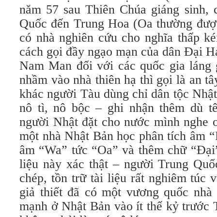
năm 57 sau Thiên Chúa giáng sinh,
Quốc đến Trung Hoa (Oa thường được 
có nhà nghiên cứu cho nghĩa thấp ké
cách gọi đầy ngạo mạn của dân Đại Há
Nam Man đối với các quốc gia láng g
nhầm vào nhà thiên hạ thì gọi là an t
khác người Tàu dùng chỉ dân tộc Nhật
nô tì, nô bộc – ghi nhận thêm dù 
người Nhật đặt cho nước mình nghe o
một nhà Nhật Bản học phân tích âm “
âm “Wa” tức “Oa” và thêm chữ “Đại”
liệu này xác thật – người Trung Quố
chép, tồn trữ tài liệu rất nghiêm túc 
giả thiết đã có một vương quốc nhà
mạnh ở Nhật Bản vào ít thế kỷ trước 