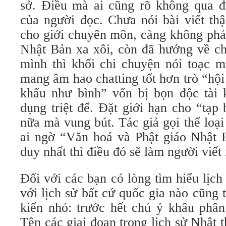
sở. Điều mà ai cũng rõ không qua đ
của người đọc. Chưa nói bài viết th
cho giới chuyên môn, càng không phả
Nhật Bản xa xôi, còn đã hướng về 
mình thì khối chi chuyện nói toạc m
mang âm hao chatting tốt hơn trò “hội
khẩu như bình” vốn bị bọn độc tài 
dụng triệt để. Đặt giới hạn cho “tạp
nữa mà vung bút. Tác giả gọi thể loạ
ai ngờ “Văn hoá và Phật giáo Nhật 
duy nhất thì điều đó sẽ làm người viết 
Đối với các bạn có lòng tìm hiểu lịch
với lịch sử bất cứ quốc gia nào cũng t
kiến nhỏ: trước hết chú ý khâu phân 
Tên các giai đoạn trong lịch sử Nhật 