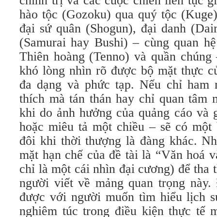
chính trị và các cuộc chiến liên tục g
hào tộc (Gozoku) qua quý tộc (Kuge)
đại sứ quân (Shogun), đại danh (Dai
(Samurai hay Bushi) – cùng quan hệ 
Thiên hoàng (Tenno) và quần chúng –
khó lòng nhìn rõ được bộ mặt thực c
đa dạng và phức tạp. Nếu chỉ ham 
thích mà tán thán hay chỉ quan tâm 
khi do ảnh hưởng của quảng cáo và gi
hoặc miêu tả một chiều – sẽ có một 
đôi khi thời thượng là đàng khác. N
mặt hạn chế của đề tài là “Văn hoá v
chỉ là một cái nhìn đại cương) để tha 
người viết về mảng quan trọng này. 
được với người muốn tìm hiểu lịch 
nghiêm túc trong điều kiện thực tế