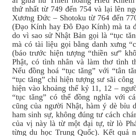
ái giữa nữ Thiên hoàng Hiếu Khiêm
thứ nhất từ 749 đến 754 và lại lên ng
Xương Đức – Shotoku từ 764 đến 770
(Đạo Kính hay Đô Đạo Kính) mà ta đã
do vì sao sử Nhật Bản gọi là “tục tă
mà có tài liệu gọi bằng danh xưng “
(báo trước hiện tượng “thiền sư” khô
Phật, có tình nhân và làm thơ tình 
Nếu đồng hoá “tục tăng” với “tân tă
“tục tăng” chỉ hiện tượng sư sãi công 
hiện vào khoảng thế kỷ 11, 12 – người
“tục tăng” có thể đồng nghĩa với cá
cũng của người Nhật, hàm ý dè bỉu d
ham sinh sự, không đúng tư cách chán
của vị này là từ một đại tự, từ lò 
từng du học Trung Quốc). Kết quả nữ