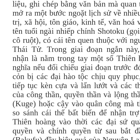
liệu, ghi chép bằng văn bản mà quan 
mở ra một bước ngoặt lịch sử về nhiề
trị, xã hội, tôn giáo, kinh tế, văn ho
tên tuổi ngài nhiếp chính Shotoku (g
cô ruột), có cái tên quen thuộc với n
Thái Tử. Trong giai đoạn ngắn này
nhận là nằm trong tay một số Thiên 
nghĩa nếu đối chiếu giai đoạn trước 
cỏn bị các đại hào tộc chịu quy phục
tiếp tục kèn cựa và lấn lướt và các t
của công thần, quyền thần và lộng th
(Kuge) hoặc cậy vào quân công mà ti
so sánh cái thế bất biến để nhận tr
Thiên hoàng vào thời các đại sứ q
quyền và chính quyền từ sau bắt
(Bakufu) đầy hiệu quả của Nguyên Lại