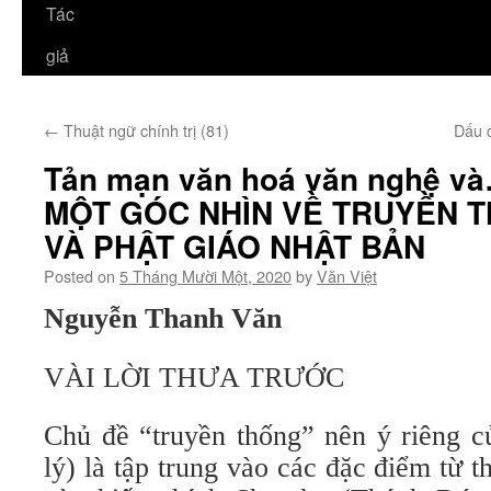
Tác
giả
←
Thuật ngữ chính trị (81)
Dấu c
Tản mạn văn hoá văn nghệ và
MỘT GÓC NHÌN VỀ TRUYỀN 
VÀ PHẬT GIÁO NHẬT BẢN
Posted on
5 Tháng Mười Một, 2020
by
Văn Việt
Nguyễn Thanh Văn
VÀI LỜI THƯA TRƯỚC
Chủ đề “truyền thống” nên ý riêng c
lý) là tập trung vào các đặc điểm từ 