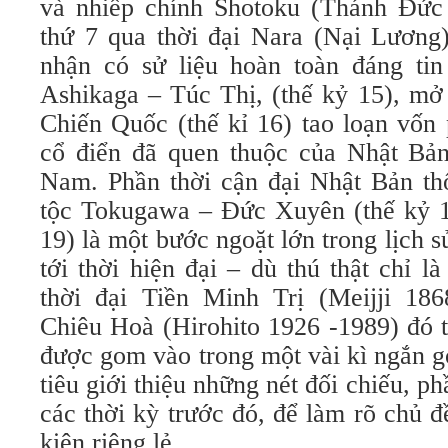
và nhiếp chính Shotoku (Thánh Đức
thứ 7 qua thời đại Nara (Nại Lương)
nhận có sử liệu hoàn toàn đáng tin
Ashikaga – Túc Thị, (thế kỷ 15), mở
Chiến Quốc (thế kỉ 16) tao loạn vốn
cổ điển đã quen thuộc của Nhật Bản 
Nam. Phần thời cận đại Nhật Bản thố
tộc Tokugawa – Đức Xuyên (thế kỷ 17
19) là một bước ngoặt lớn trong lịch 
tới thời hiện đại – dù thú thật chỉ 
thời đại Tiền Minh Trị (Meijji 18
Chiêu Hoà (Hirohito 1926 -1989) đó t
được gom vào trong một vài kì ngắn g
tiêu giới thiệu những nét đối chiếu, p
các thời kỳ trước đó, để làm rõ chủ đ
kiện riêng lẻ.