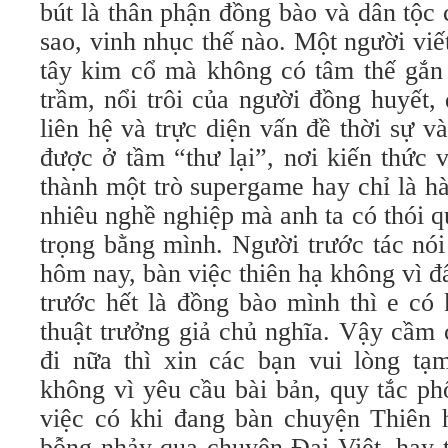
bút là thân phận đồng bào và dân tộc 
sao, vinh nhục thế nào. Một người viết
tây kim cổ mà không có tâm thế gắn 
trầm, nổi trôi của người đồng huyết,
liên hệ và trực diện vấn đề thời sự và
được ở tầm “thư lại”, nơi kiến thức 
thành một trò supergame hay chỉ là h
nhiêu nghề nghiệp mà anh ta có thói 
trọng bằng mình. Người trước tác nó
hôm nay, bàn việc thiên hạ không vì 
trước hết là đồng bào mình thì e có
thuật trưởng giả chủ nghĩa. Vậy cầm
đi nữa thì xin các bạn vui lòng t
không vì yêu cầu bài bản, quy tắc p
việc có khi đang bàn chuyện Thiên 
bỗng nhảy qua chuyện Đại Việt, hay 