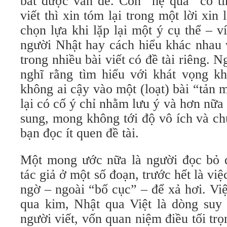
bắt được vấn đề. Còn “hệ quả” có tí
viết thì xin tóm lại trong một lời xin
chọn lựa khi lặp lại một ý cụ thể – v
người Nhật hay cách hiểu khác nhau 
trong nhiều bài viết có đề tài riêng. 
nghĩ rằng tìm hiểu với khát vọng kh
không ai cậy vào một (loạt) bài “tản
lại có cố ý chỉ nhằm lưu ý và hơn nữa v
sung, mong không tới độ vô ích và ch
bạn đọc ít quen đề tài.
Một mong ước nữa là người đọc bỏ q
tác giả ở một số đoạn, trước hết là vi
ngờ – ngoài “bố cục” – để xả hơi. Vi
qua kim, Nhật qua Việt là dòng suy 
người viết, vốn quan niệm điều tối t