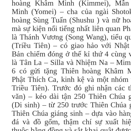
hoàng Khâm Minh (Kimmei), Mẫn Đ
Minh (Yomei) – cha của ngài Shoto
hoàng Sùng Tuấn (Shushu ) và nữ ho
mà sự kiện nổi tiếng nhất liên quan P
là Thánh Vương (Song Wang), tiểu q
(Triều Tiên) – có giao hảo với Nhật
Bản chiếm đóng ở thế kỉ thứ 4 cùng v
là Tân La – Silla và Nhiệm Na – Mim
6 có gửi tặng Thiên hoàng Khâm 
Phật Thích Ca, kinh kệ và một nhóm t
Triều Tiên). Trước đó ghi nhận các 
văn) – kéo dài tận 250 Thiên Chúa g
(Di sinh) – từ 250 trước Thiên Chúa 
Thiên Chúa giáng sinh – dựa vào hàn
đá và đồ gốm, thậm chí sự xuất hi
thuộc bằng đồng và sắt khai quật đượ