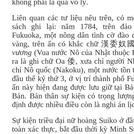
không phải là quá vô lý.
Liên quan các tư liệu nêu trên, có m
sách ghi lại: năm 1784, trên đảo
Fukuoka, một nông dân tình cờ đào 
vàng, trên ấn có khắc chữ 漢
vương
(Vua nước Nô của Nhật thuộc 
ra là ghi chữ Oa 倭, xưa chỉ người N
chỉ Nô quốc (Nakoku), một nước tồn t
đầu thế kỷ thứ 3, ở vị trí thành phố 
ấn này hiện đang được lưu giữ tại B
Bản. Bản thân sự kiện có trọng lượn
định được nhiều điều còn là nghi án lị
Sự kiện triều đại nữ hoàng Suiko ở đầ
toàn xác thực, bắt đầu thời kỳ Minh 