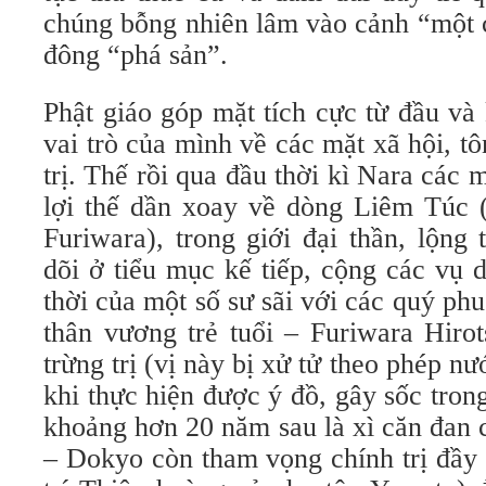
chúng bỗng nhiên lâm vào cảnh “một c
đông “phá sản”.
Phật giáo góp mặt tích cực từ đầu và
vai trò của mình về các mặt xã hội, tô
trị. Thế rồi qua đầu thời kì Nara các
lợi thế dần xoay về dòng Liêm Túc (
Furiwara), trong giới đại thần, lộng
dõi ở tiểu mục kế tiếp, cộng các vụ 
thời của một số sư sãi với các quý phu
thân vương trẻ tuổi – Furiwara Hiro
trừng trị (vị này bị xử tử theo phép n
khi thực hiện được ý đồ, gây sốc tron
khoảng hơn 20 năm sau là xì căn đan 
– Dokyo còn tham vọng chính trị đầy 