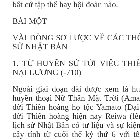
bất cứ tập thể hay hội đoàn nào.
BÀI MỘT
VÀI DÒNG SƠ LƯỢC VỀ CÁC TH
SỬ NHẬT BẢN
1. TỪ HUYỀN SỬ TỚI VIỆC THI
NẠI LƯƠNG (-710)
Ngoài giai đoạn dài được xem là hu
huyền thoại Nữ Thần Mặt Trời (Amate
đời Thiên hoàng họ tộc Yamato (Đại 
đời Thiên hoàng hiện nay Reiwa (lê
lịch sử Nhật Bản có tư liệu và sự kiệ
cậy tính từ cuối thế kỷ thứ 6 với t