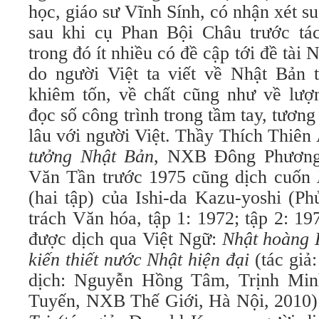
học, giáo sư Vĩnh Sính, có nhận xét s
sau khi cụ Phan Bội Châu trước t
trong đó ít nhiều có đề cập tới đề tài
do người Việt ta viết về Nhật Bản 
khiêm tốn, về chất cũng như về lượng
đọc số công trình trong tầm tay, tương
lâu với người Việt. Thầy Thích Thiê
tưởng Nhật Bản
, NXB Đông Phương
Văn Tần trước 1975 cũng dịch cuốn
(hai tập) của Ishi-da Kazu-yoshi (P
trách Văn hóa, tập 1: 1972; tập 2: 1
được dịch qua Việt Ngữ:
Nhật hoàng
kiến thiết nước Nhật hiện đại
(tác giả:
dịch: Nguyễn Hồng Tâm, Trịnh Mi
Tuyến, NXB Thế Giới, Hà Nội, 2010