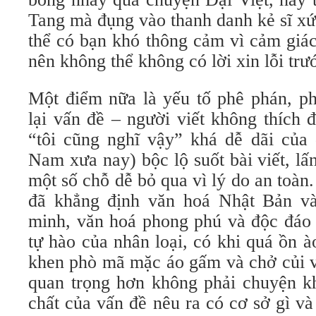
Tang mà đụng vào thanh danh kẻ sĩ xứ 
thể có bạn khó thông cảm vì cảm giác
nên không thể không có lời xin lỗi trư
Một điểm nữa là yếu tố phê phán, ph
lại vấn đề – người viết không thích 
“tôi cũng nghĩ vậy” khá dễ dãi của 
Nam xưa nay) bộc lộ suốt bài viết, lấ
một số chỗ dễ bỏ qua vì lý do an toàn.
đã khẳng định văn hoá Nhật Bản v
minh, văn hoá phong phú và độc đáo 
tự hào của nhân loại, có khi quá ồn à
khen phò mã mặc áo gấm và chở củi v
quan trọng hơn không phải chuyện k
chất của vấn đề nêu ra có cơ sở gì v