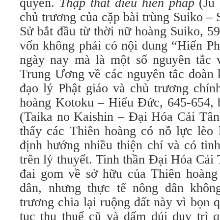
quyền.
Thập thất điều hiến pháp
(Ju
chủ trương của cặp bài trùng Suiko –
Sử bắt đầu từ thời nữ hoàng Suiko, 5
vốn không phải có nội dung “Hiến Ph
ngày nay mà là một số nguyên tắc v
Trung Ương về các nguyên tắc đoàn k
đạo lý Phật giáo và chủ trương chín
hoàng Kotoku – Hiếu Đức, 645-654, 
(Taika no Kaishin – Đại Hóa Cải Tân
thấy các Thiên hoàng có nỗ lực lèo 
định hướng nhiều thiện chí và có tinh
trên lý thuyết. Tinh thần Đại Hóa Cải 
đai gom về sở hữu của Thiên hoàng 
dân, nhưng thực tế nông dân khô
trương chia lại ruộng đất này vì bọn q
tục thu thuế cũ và dấm dúi duy trì q