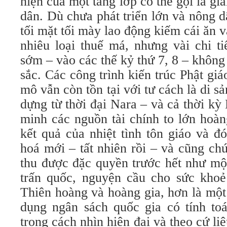
hiện của một tầng lớp có thể gọi là gia
dân. Dù chưa phát triển lớn và nông 
tối mặt tối mày lao động kiếm cái ăn 
nhiêu loại thuế má, nhưng vài chi ti
sớm – vào các thế kỷ thứ 7, 8 – không 
sắc. Các công trình kiến trúc Phật g
mô vẫn còn tồn tại với tư cách là di s
dựng từ thời đại Nara – và cả thời kỳ
minh các nguồn tài chính to lớn hoàn
kết quả của nhiệt tình tôn giáo và 
hoá mới – tất nhiên rồi – và cũng ch
thu được đặc quyền trước hết như mộ
trấn quốc, nguyện cầu cho sức kho
Thiên hoàng và hoàng gia, hơn là một
dụng ngân sách quốc gia có tính toá
trong cách nhìn hiện đại và theo cứ li