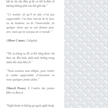
bất tử, tôi cần điều gì đó có thể là điên rồ
nhưng không phải của thế giới này.”
“Ce monde, tel qu’il est fait, n’est pas
supportable. J’ai donc besoin de la lune,
ou du
bonheur, ou de l’immortalité, de
quelque chose qui ne soit dement peut-
etre, mais qui
ne soit pas de ce monde.”
(
Albert Camus
,
Caligula
).
.
“Tất cả chúng ta, để có thể sống được với
thực tại, đều buộc phải nuôi dưỡng trong
mình đôi chút điên rồ.”
“Nous sommes tous obligés, pour rendre
la realite supportable, d’entretenir en
nous
quelques petites folies.”
(
Marcel Proust
,
À l’ombre des jeunes
filles en fleurs
)
.
“Nghệ thuật và không gì ngoài nghệ thuật,