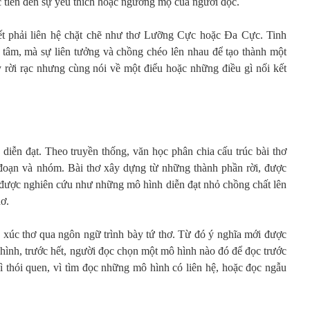
c tiến đến sự yêu thích hoặc ngưỡng mộ của người đọc.
t phải liên hệ chặt chẽ như thơ Lưỡng Cực hoặc Đa Cực. Tinh
g tâm, mà sự liên tưởng và chồng chéo lên nhau để tạo thành một
rời rạc nhưng cùng nói về một điểu hoặc những điều gì nối kết
 diễn đạt. Theo truyền thống, văn học phân chia cấu trúc bài thơ
, đoạn và nhóm. Bài thơ xây dựng từ những thành phần rời, được
hơ được nghiên cứu như những mô hình diễn đạt nhỏ chồng chất lên
hơ.
p xúc thơ qua ngôn ngữ trình bày tứ thơ. Từ đó ý nghĩa mới được
ô hình, trước hết, người đọc chọn một mô hình nào đó để đọc trước
ì thói quen, vì tìm đọc những mô hình có liên hệ, hoặc đọc ngẫu