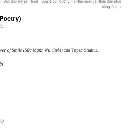
n Đức Sơn (kỳ 2)
Thoát Trung là con đường mà Nhà nước và Nhân dân phải
cùng làm
→
Poetry)
ệt
er of Smile
(Sức Mạnh Nụ Cười)
của Tupac Shakur.
ời
ng