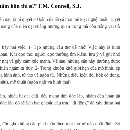
tâm hồn thi sĩ.” F.M. Connell, S.J.
ễn đạt, là bí quyết cơ bản của tất cả mọi thể loại nghệ thuật. Tuyệt
 năng của diễn đạt chẳng những quan trọng mà còn đóng vai trò
bày hai việc: 1- Tạo những câu thơ để nhớ. Việc này là kinh
oạn. Khi đọc thơ, người đọc thường tìm kiếm, lưu ý và ghi nhớ
 ý nhị và gây cảm xúc mạnh. Về sau, những câu này thường được
ghiền ngẫm tư duy. 2- Trong khuôn khổ giới hạn của mô hình, ép
g hình ảnh, tứ thơ và ngôn từ. Những điều kiện đòi hỏi: cô đọng,
sâu), mỹ thuật (ngôn ngữ và hình thái).
ỏ, nhiều hay ít chữ, đều mang tính độc lập, nhắm đến hoàn tất
độc lập đó sẽ liên bang hoặc cấu trúc “di động” để xây dựng bài
, độc giả không cần phải tuân theo một thứ tự nào nhất định. Sở