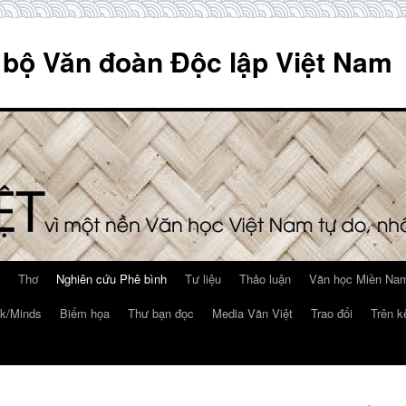
 bộ Văn đoàn Độc lập Việt Nam
Thơ
Nghiên cứu Phê bình
Tư liệu
Thảo luận
Văn học Miền Nam
k/Minds
Biếm họa
Thư bạn đọc
Media Văn Việt
Trao đổi
Trên k