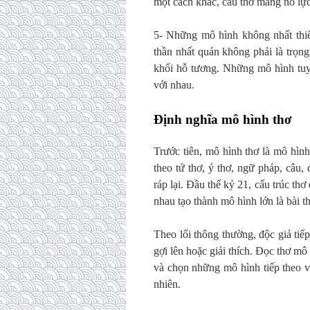
một cách khác, câu thơ mang nỗ lự
5- Những mô hình không nhất thiế
thần nhất quán không phải là trọn
khối hỗ tương. Những mô hình tuy 
với nhau.
Định nghĩa mô hình thơ
Trước tiên, mô hình thơ là mô hình
theo tứ thơ, ý thơ, ngữ pháp, câu
ráp lại. Đầu thế kỷ 21, cấu trúc t
nhau tạo thành mô hình lớn là bài t
Theo lối thông thường, độc giả tiế
gợi lên hoặc giải thích. Đọc thơ m
và chọn những mô hình tiếp theo v
nhiên.