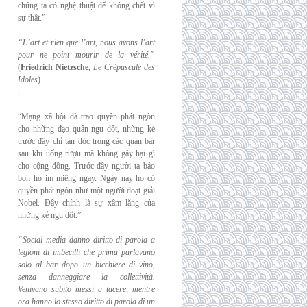
chúng ta có nghệ thuật để không chết vì
sự thật.”
“L’art et rien que l’art, nous avons l’art
pour ne point mourir de la vérité.”
(
Friedrich
Nietzsche
,
Le Crépuscule des
Idoles
)
.
“Mạng xã hội đã trao quyền phát ngôn
cho những đạo quân ngu dốt, những kẻ
trước đây chỉ tán dóc trong các quán bar
sau khi uống rượu mà không gây hại gì
cho cộng đồng. Trước đây người ta bảo
bọn họ im miệng ngay. Ngày nay họ có
quyền phát ngôn như một người đoạt giải
Nobel. Đây chính là sự xâm lăng của
những kẻ ngu dốt.”
“Social media danno diritto di parola a
legioni di imbecilli che prima parlavano
solo al
bar dopo un bicchiere di vino,
senza danneggiare la collettività.
Venivano subito messi a
tacere, mentre
ora hanno lo stesso diritto di parola di un