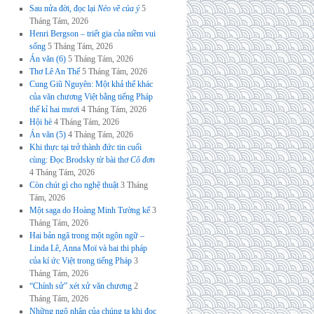
Sau nửa đời, đọc lại
Nẻo về của ý
5
Tháng Tám, 2026
Henri Bergson – triết gia của niềm vui
sống
5 Tháng Tám, 2026
Án văn (6)
5 Tháng Tám, 2026
Thơ Lê An Thế
5 Tháng Tám, 2026
Cung Giũ Nguyên: Một khả thể khác
của văn chương Việt bằng tiếng Pháp
thế kỉ hai mươi
4 Tháng Tám, 2026
Hội hè
4 Tháng Tám, 2026
Án văn (5)
4 Tháng Tám, 2026
Khi thực tại trở thành đức tin cuối
cùng: Đọc Brodsky từ bài thơ
Cô đơn
4 Tháng Tám, 2026
Còn chút gì cho nghệ thuật
3 Tháng
Tám, 2026
Một saga do Hoàng Minh Tường kể
3
Tháng Tám, 2026
Hai bản ngã trong một ngôn ngữ –
Linda Lê, Anna Moï và hai thi pháp
của kí ức Việt trong tiếng Pháp
3
Tháng Tám, 2026
“Chính sử” xét xử văn chương
2
Tháng Tám, 2026
Những ngộ nhận của chúng ta khi đọc