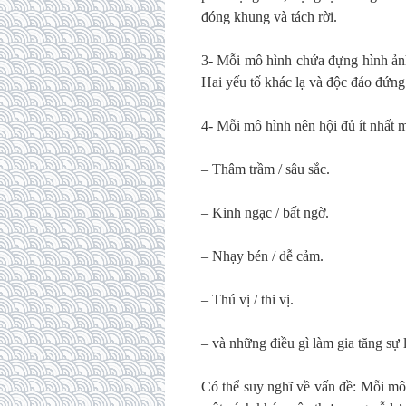
đóng khung và tách rời.
3- Mỗi mô hình chứa đựng hình ảnh
Hai yếu tố khác lạ và độc đáo đứng
4- Mỗi mô hình nên hội đủ ít nhất m
– Thâm trầm / sâu sắc.
– Kinh ngạc / bất ngờ.
– Nhạy bén / dễ cảm.
– Thú vị / thi vị.
– và những điều gì làm gia tăng sự l
Có thể suy nghĩ về vấn đề: Mỗi mô 