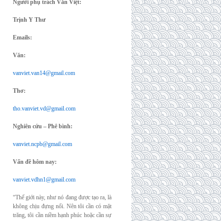
Người phụ trách Văn Việt:
Trịnh Y Thư
Emails:
Văn:
vanviet.van14@gmail.com
Thơ:
tho.vanviet.vd@gmail.com
Nghiên cứu – Phê bình:
vanviet.ncpb@gmail.com
Vấn đề hôm nay:
vanviet.vdhn1@gmail.com
“Thế giới này, như nó đang được tạo ra, là
không chịu đựng nổi. Nên tôi cần có mặt
trăng, tôi cần niềm hạnh phúc hoặc cần sự