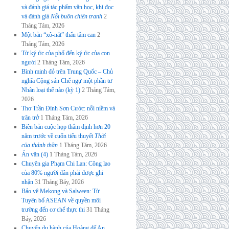
và đánh giá tác phẩm văn học, khi đọc
và đánh giá
Nỗi buồn chiến tranh
2
Tháng Tám, 2026
Một bản “xô-nát” thấu tâm can
2
Tháng Tám, 2026
Từ ký ức của phố đến ký ức của con
người
2 Tháng Tám, 2026
Bình minh đỏ trên Trung Quốc – Chủ
nghĩa Cộng sản Chế ngự một phần tư
Nhân loại thế nào (kỳ 1)
2 Tháng Tám,
2026
Thơ Trần Đình Sơn Cước: nỗi niềm và
trăn trở
1 Tháng Tám, 2026
Biên bản cuộc họp thẩm định hơn 20
năm trước về cuốn tiểu thuyết
Thời
của thánh thần
1 Tháng Tám, 2026
Án văn (4)
1 Tháng Tám, 2026
Chuyên gia Phạm Chi Lan: Công lao
của 80% người dân phải được ghi
nhận
31 Tháng Bảy, 2026
Bảo vệ Mekong và Salween: Từ
Tuyên bố ASEAN về quyền môi
trường đến cơ chế thực thi
31 Tháng
Bảy, 2026
Chuyến du hành của Hoàng đế An