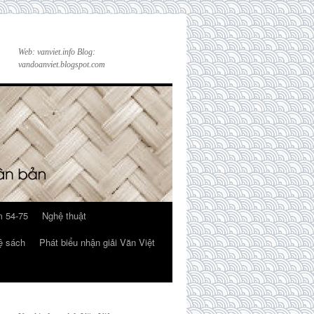
Web: vanviet.info Blog:
vandoanviet.blogspot.com
 54-75
Nghệ thuật
ệ sách
Phát biểu nhận giải Văn Việt