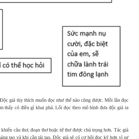
 Độc giả tùy thích muốn đọc như thế nào cũng được. Mỗi lần đọc
cảm thấy có điều gì khai phá. Lối đọc theo mô hình đưa độc giả ra
h, khiến câu thơ, đoạn thơ hoặc tứ thơ được chú trọng hơn. Tác giả
áng tạo và khi cần tái tạo. Độc giả sẽ có cơ hội đọc kỹ hơn vì sự