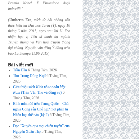
Premio Nobel. È l’invasione
degli
imbecilli.”
(
Umberto Eco
,
trích từ bài phỏng vấn
thực hiện tại Đại học Turin (Ý), ngày 10
tháng 6
năm 2015, ngay sau khi U. Eco
nhận học vị Tiến sĩ danh dự ngành
Truyền thông và
Văn hoá truyền thông
đại chúng. Nguyên văn tiếng Ý đăng trên
báo La Stampa
11.06.2015
)
Bài viết mới
Trần Dần
6 Tháng Tám, 2026
Thơ Trung Dũng Kqđ
6 Tháng Tám,
2026
Giới thiệu sách
Kinh tế tư nhân Việt
Nam
(Trần Văn Thọ và đồng sự)
6
Tháng Tám, 2026
Bình minh đỏ trên Trung Quốc – Chủ
nghĩa Cộng sản Chế ngự một phần tư
Nhân loại thế nào (kỳ 2)
6 Tháng Tám,
2026
Đọc “Xuyên qua mọi chiến tuyến” của
Nguyễn Xuân Thọ
5 Tháng Tám,
2026