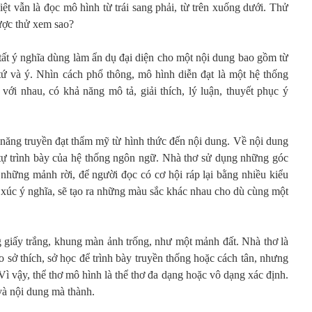
t vẫn là đọc mô hình từ trái sang phải, từ trên xuống dưới. Thử
ược thử xem sao?
tất ý nghĩa dùng làm ẩn dụ đại diện cho một nội dung bao gồm từ
tứ và ý. Nhìn cách phổ thông, mô hình diễn đạt là một hệ thống
với nhau, có khả năng mô tả, giải thích, lý luận, thuyết phục ý
 năng truyền đạt thẩm mỹ từ hình thức đến nội dung. Về nội dung
 tự trình bày của hệ thống ngôn ngữ. Nhà thơ sử dụng những góc
 những mảnh rời, để người đọc có cơ hội ráp lại bằng nhiều kiểu
 xúc ý nghĩa, sẽ tạo ra những màu sắc khác nhau cho dù cùng một
g giấy trắng, khung màn ảnh trống, như một mảnh đất. Nhà thơ là
o sở thích, sở học để trình bày truyền thống hoặc cách tân, nhưng
Vì vậy, thể thơ mô hình là thể thơ đa dạng hoặc vô dạng xác định.
và nội dung mà thành.