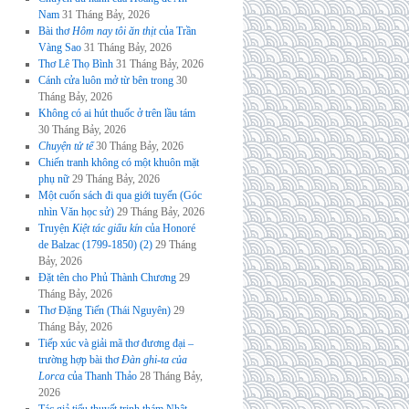
Nam
31 Tháng Bảy, 2026
Bài thơ
Hôm nay tôi ăn thịt
của Trần
Vàng Sao
31 Tháng Bảy, 2026
Thơ Lê Thọ Bình
31 Tháng Bảy, 2026
Cánh cửa luôn mở từ bên trong
30
Tháng Bảy, 2026
Không có ai hút thuốc ở trên lầu tám
30 Tháng Bảy, 2026
Chuyện tử tế
30 Tháng Bảy, 2026
Chiến tranh không có một khuôn mặt
phụ nữ
29 Tháng Bảy, 2026
Một cuốn sách đi qua giới tuyến (Góc
nhìn Văn học sử)
29 Tháng Bảy, 2026
Truyện
Kiệt tác giấu kín
của Honoré
de Balzac (1799-1850) (2)
29 Tháng
Bảy, 2026
Đặt tên cho Phủ Thành Chương
29
Tháng Bảy, 2026
Thơ Đặng Tiến (Thái Nguyên)
29
Tháng Bảy, 2026
Tiếp xúc và giải mã thơ đương đại –
trường hợp bài thơ
Đàn ghi-ta của
Lorca
của Thanh Thảo
28 Tháng Bảy,
2026