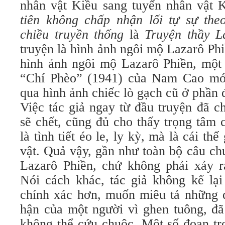
nhân vật Kiều sang tuyến nhân vật
tiên không chấp nhận lối tự sự the
chiều truyền thống
là
Truyện thầy L
truyện là hình ảnh ngôi mộ Lazarô Phi
hình ảnh ngôi mộ Lazarô Phiền, một 
“Chí Phèo” (1941) của Nam Cao mới
qua hình ảnh chiếc lò gạch cũ ở phần 
Việc tác giả ngay từ đầu truyện đã c
sẽ chết, cũng đủ cho thấy trọng tâm 
là tình tiết éo le, ly kỳ, mà là cái th
vật. Quả vậy, gần như toàn bộ câu ch
Lazarô Phiền, chứ không phải xảy ra
Nói cách khác, tác giả không kể lạ
chính xác hơn, muốn miêu tả những đ
hận của một người vì ghen tuông, đã
không thể cứu chuộc. Một số đoạn t