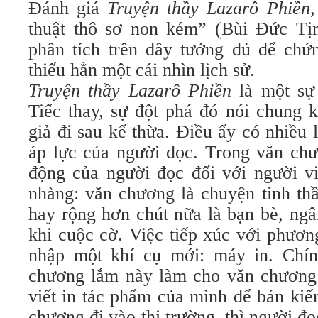
Ðánh giá
Truyện thầy Lazarô Phiền
thuật thô sơ non kém” (Bùi Ðức Tị
phân tích trên đây tưởng đủ để chứn
thiếu hẳn một cái nhìn lịch sử.
Truyện thầy Lazarô Phiền
là một s
Tiếc thay, sự đột phá đó nói chung 
giả đi sau kế thừa. Ðiều ấy có nhiều 
áp lực của người đọc. Trong văn chư
động của người đọc đối với người vi
nhàng: văn chương là chuyện tinh thầ
hay rộng hơn chút nữa là bạn bè, ng
khi cuộc cờ. Việc tiếp xúc với phươ
nhập một khí cụ mới: máy in. Chín
chương lắm này làm cho văn chương 
viết in tác phẩm của mình để bán kiế
chương đi vào thị trường, thì người đ