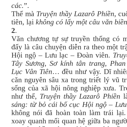
các.
”.
Thế mà
Truyện thầy Lazarô Phiền
, cu
tiên, lại
không có lấy một câu văn biề
2
.
Văn chương tự sự truyền thống có mộ
đấy là câu chuyện diễn ra theo một trậ
Hội ngộ – Lưu lạc – Ðoàn viên.
Truy
Tây Sương, Sơ kính tân trang, Phan
Lục Vân Tiên
… đều như vậy. Dĩ nhiê
căn nguyên sâu xa trong triết lý vũ tr
sống của xã hội nông nghiệp xưa. Tr
như thế,
Truyện thầy Lazarô Phiền
l
sáng: từ bỏ cái bố cục Hội ngộ – Lưu
không nói đã hoàn toàn làm trái lại
xoay quanh mối quan hệ giữa ba ngườ