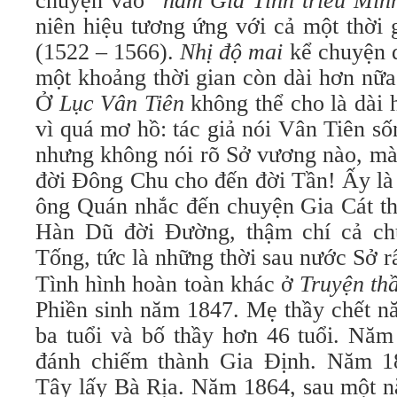
chuyện vào “
năm Gia Tĩnh triều Min
niên hiệu tương ứng với cả một thời
(1522 – 1566).
Nhị độ mai
kể chuyện 
một khoảng thời gian còn dài hơn nữa
Ở
Lục Vân Tiên
không thể cho là dài 
vì quá mơ hồ: tác giả nói Vân Tiên s
nhưng không nói rõ Sở vương nào, mà 
đời Ðông Chu cho đến đời Tần! Ấy là
ông Quán nhắc đến chuyện Gia Cát t
Hàn Dũ đời Ðường, thậm chí cả ch
Tống, tức là những thời sau nước Sở r
Tình hình hoàn toàn khác ở
Truyện th
Phiền sinh năm 1847. Mẹ thầy chết n
ba tuổi và bố thầy hơn 46 tuổi. Năm
đánh chiếm thành Gia Ðịnh. Năm 18
Tây lấy Bà Rịa. Năm 1864, sau một n