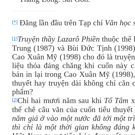
Đăng lần đầu trên Tạp chí
Văn học
[*]
Truyện thầy Lazarô Phiền
thuộc thể
[1]
Trung (1987) và Bùi Ðức Tịnh (1998) 
Cao Xuân Mỹ (1998) cho đó là truyện
liệu thỏa đáng chăng khi cuốn này c
bản in lại trong Cao Xuân Mỹ (1998),
thuyết hay truyện dài không chỉ căn 
phẩm?
Chỉ hai mươi năm sau khi
Tố Tâm
x
[2]
thể chê câu văn của cuốn tiểu thuyết
năm giá ở vào một nước đã tới một tr
thì chỉ là một thời gian không đáng