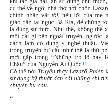
khi tác giả hai lần sử dụng chú thích,
cụ thể về ngôi nhà thờ nơi chôn Lazar
chính nhân vật
tôi,
nêu lời của mẹ 
giáo dân tại ngục Bà Rịa, để chứng t
là đúng sự thực. Như thế, không thể 
một cái gì bên ngoài truyện, ngược l
cách làm có dụng ý nghệ thuật. Vi
trong truyện hư cấu như thế là thủ 
mới gặp trong “Những trò lố hay l
Châu” của Nguyễn Ái Quốc
.
[5]
Có thể nói
Truyện thầy Lazarô Phiền
l
sử dụng kỹ thuật đan cài những chi tiế
chuyện hư cấu.
*