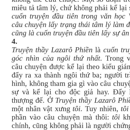
miêu tả tâm lý, chứ không phải kể lại
cuốn truyện đầu tiên trong văn học
câu chuyện lấy trạng thái tâm lý làm 
cũng là cuốn truyện đầu tiên lấy sự â
4.
Truyện thầy Lazarô Phiền
là
cuốn tru
góc nhìn của ngôi thứ nhất
. Trong 
câu chuyện được kể lại theo kiểu giá
đẩy ra xa thành ngôi thứ ba; người t
hình, không tham gia gì vào câu chuy
sự và kể lại cho độc giả hay. Ðấy l
thượng đế. Ở
Truyện thầy Lazarô Phi
một nhân vật xưng
tôi
. Tuy nhiên,
tôi
phần vào câu chuyện mà thôi:
tôi
kh
chính, cũng không phải là người chứn