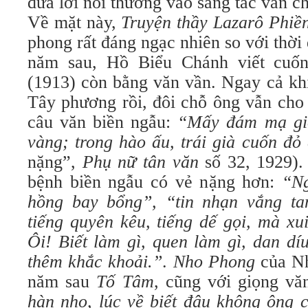
đưa lời nói thường vào sáng tác văn c
Về mặt này,
Truyện thầy Lazarô Phiề
phong rất đáng ngạc nhiên so với thời
năm sau, Hồ Biểu Chánh viết cuố
(1913) còn bằng văn vần. Ngay cả khi
Tây phương rồi, đôi chỗ ông vẫn cho
câu văn biền ngẫu:
“Mấy đám mạ gió
vàng; trong hào ấu, trái già cuốn đỏ
nặng”,
Phụ nữ tân văn
số 32, 1929)
bệnh biền ngẫu có vẻ nặng hơn:
“N
hồng bay bổng”, “tin nhạn vắng ta
tiếng quyên kêu, tiếng dế gọi, mà xui
Ôi! Biết làm gì, quen làm gì, dan dí
thêm khắc khoải.”
.
Nho Phong
của Nh
năm sau
Tố Tâm
, cũng với giọng vă
hàn nho, lúc về biết đâu không ông 