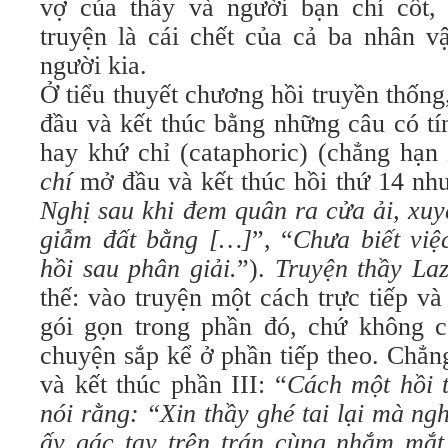
vợ của thầy và người bạn chí cốt,
truyện là cái chết của cả ba nhân vậ
người kia.
Ở tiểu thuyết chương hồi truyền thốn
đầu và kết thúc bằng những câu có tí
hay khứ chỉ (cataphoric) (chẳng hạn
chí
mở đầu và kết thúc hồi thứ 14 như
Nghị sau khi đem quân ra cửa ải, xuy
giẫm đất bằng […]
”, “
Chưa biết việ
hồi sau phân giải.
”).
Truyện thầy La
thế: vào truyện một cách trực tiếp v
gói gọn trong phần đó, chứ không c
chuyện sắp kể ở phần tiếp theo. Chẳn
và kết thúc phần III: “
Cách một hồi 
nói rằng: “Xin thầy ghé tai lại mà ngh
ấy gác tay trên trán cùng nhắm mắ