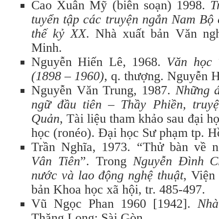
Cao Xuân Mỹ (biên soạn) 1998.
T
tuyển tập các truyện ngắn Nam Bộ 
thế kỷ XX
. Nhà xuất bản Văn ng
Minh.
Nguyễn Hiến Lê, 1968.
Văn học 
(1898 – 1960)
, q. thượng. Nguyễn H
Nguyễn Văn Trung, 1987.
Những 
ngữ đầu tiên – Thầy Phiền, truy
Quản
, Tài liệu tham khảo sau đại h
học (ronéo). Ðại học Sư phạm tp. H
Trần Nghĩa, 1973. “Thử bàn về 
Vân Tiên
”. Trong
Nguyễn Ðình C
nước và lao động nghệ thuật
, Viện
bản Khoa học xã hội, tr. 485-497.
Vũ Ngọc Phan 1960 [1942].
Nhà 
Thăng Long: Sài Gòn.