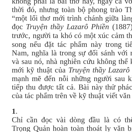
không phải là bài thơ hay, ngay cả 
thời đó, nhưng toàn bộ phong trào 
“một lối thơ mới trình chánh giữa là
đọc
Truyện thầy Lazarô Phiền
(1887
trước, người ta khó có một xúc cảm t
song nếu đặt tác phẩm này trong tiế
Nam, nghĩa là trong sự đối sánh với
và sau nó, nhà nghiên cứu không thể 
mới kỹ thuật của
Truyện thầy Lazarô
mạnh mẽ đến nỗi những người sau k
tiếp thu được tất cả. Bài này thử ph
của tác phẩm trên về kỹ thuật viết văn
1
.
Chỉ cần đọc vài dòng đầu là có th
Trọng Quản hoàn toàn thoát ly văn b