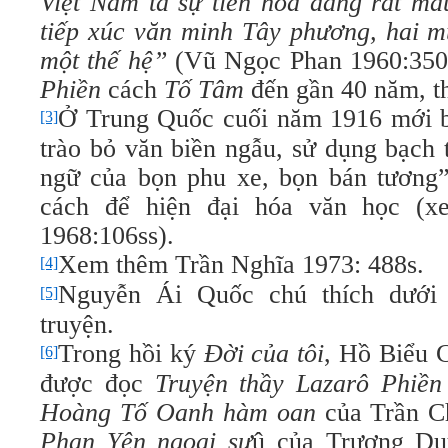
Việt Nam ta sự tiến hóa đang rất mau
tiếp xúc văn minh Tây phương, hai m
một thế hệ”
(Vũ Ngọc Phan 1960:350
Phiền
cách
Tố Tâm
đến gần 40 năm, th
Ở Trung Quốc cuối năm 1916 mới b
[3]
trào bỏ văn biền ngẫu, sử dụng bạch 
ngữ của bọn phu xe, bọn bán tương
cách để hiện đại hóa văn học (
1968:106ss).
Xem thêm Trần Nghĩa 1973: 488s.
[4]
Nguyễn Ái Quốc chú thích dưới 
[5]
truyện.
Trong hồi ký
Ðời của tôi
, Hồ Biểu C
[6]
được đọc
Truyện
thầy Lazarô Phiền
Hoàng Tố Oanh hàm oan
của Trần C
Phan Yên ngoại sư
û của Trương Duy