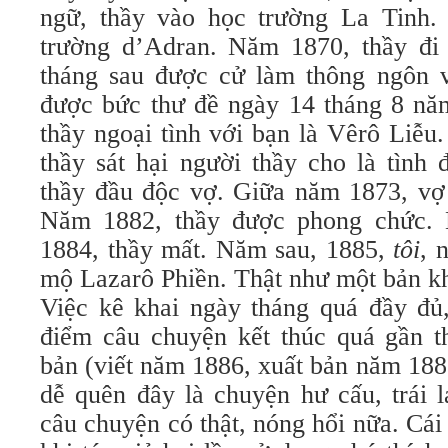
ngữ, thầy vào học trường La Tinh.
trường d’Adran. Năm 1870, thầy đi 
tháng sau được cử làm thông ngôn 
được bức thư đề ngày 14 tháng 8 nă
thầy ngoại tình với bạn là Vêrô Liễu
thầy sát hại người thầy cho là tình 
thầy đầu độc vợ. Giữa năm 1873, vợ t
Năm 1882, thầy được phong chức.
1884, thầy mất. Năm sau, 1885,
tôi
, 
mộ Lazarô Phiền. Thật như một bản kha
Việc kê khai ngày tháng quá đầy đủ, 
điểm câu chuyện kết thúc quá gần th
bản (viết năm 1886, xuất bản năm 188
dễ quên đây là chuyện hư cấu, trái l
câu chuyện có thật, nóng hổi nữa. Cái