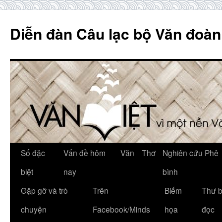
Skip
to
Diễn đàn Câu lạc bộ Văn đoàn
content
Số đặc
Vấn đề hôm
Văn
Thơ
Nghiên cứu Phê
biệt
nay
bình
Gặp gỡ và trò
Trên
Biếm
Thư 
chuyện
Facebook/Minds
họa
đọc