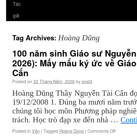
Tác
giả
Tag Archives:
Hoàng Dũng
100 năm sinh Giáo sư Nguyễn 
2026): Mấy mẩu ký ức về Giáo
Cẩn
Posted on
22 Tháng Năm, 2026
by
post3
Hoàng Dũng Thầy Nguyễn Tài Cẩn đọc
19/12/2008 1. Đúng ba mươi năm trước
chúng tôi học môn Phương pháp nghiê
trách. Học trò đạp xe đến nhà …
Cont
on
Posted in
Văn
|
Tagged
Hoàng Dũng
|
Comments Off
100