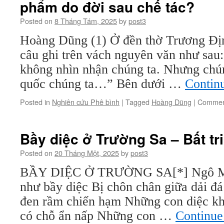
phẩm do đời sau chế tác?
Posted on
8 Tháng Tám, 2025
by
post3
Hoàng Dũng (1) Ở đền thờ Trương Đị
câu ghi trên vách nguyên văn như sau
không nhìn nhận chúng ta. Nhưng chú
quốc chúng ta…” Bên dưới …
Contin
Posted in
Nghiên cứu Phê bình
|
Tagged
Hoàng Dũng
|
Commen
Bầy diệc ở Trường Sa – Bất tr
Posted on
20 Tháng Một, 2025
by
post3
BẦY DIỆC Ở TRƯỜNG SA[*] Ngô Ma
như bầy diệc Bị chôn chân giữa dải đ
đen rầm chiến hạm Những con diệc k
có chỗ ẩn nấp Những con …
Continue