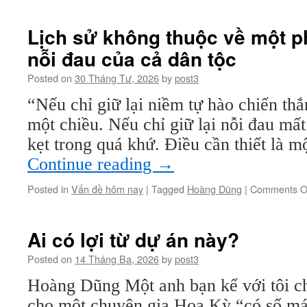
năm
sinh
Lịch sử không thuộc về một p
Giáo
nỗi đau của cả dân tộc
sư
Nguyễn
Posted on
30 Tháng Tư, 2026
by
post3
Tài
Cẩn
“Nếu chỉ giữ lại niềm tự hào chiến thắn
(1926-
một chiều. Nếu chỉ giữ lại nỗi đau mất
2026):
Mấy
kẹt trong quá khứ. Điều cần thiết là 
mẩu
Continue reading
→
ký
ức
Posted in
Vấn đề hôm nay
|
Tagged
Hoàng Dũng
|
Comments O
về
Giáo
sư
Nguyễn
Ai có lợi từ dự án này?
Tài
Posted on
14 Tháng Ba, 2026
by
post3
Cẩn
Hoàng Dũng Một anh bạn kể với tôi c
cho một chuyên gia Hoa Kỳ “có số má