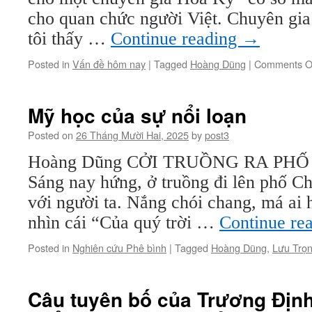
cho quan chức người Việt. Chuyên gia
tôi thấy …
Continue reading
→
Posted in
Vấn đề hôm nay
|
Tagged
Hoàng Dũng
|
Comments O
Mỹ học của sự nổi loạn
Posted on
26 Tháng Mười Hai, 2025
by
post3
Hoàng Dũng CỞI TRUỒNG RA PHỐ 
Sáng nay hứng, ở truồng đi lên phố C
với người ta. Nắng chói chang, má ai
nhìn cái “Của quý trời …
Continue re
Posted in
Nghiên cứu Phê bình
|
Tagged
Hoàng Dũng
,
Lưu Trọ
Câu tuyên bố của Trương Định