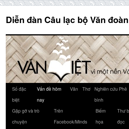
Skip
to
Diễn đàn Câu lạc bộ Văn đoàn
content
Số đặc
Vấn đề hôm
Văn
Thơ
Nghiên cứu Phê
biệt
nay
bình
Gặp gỡ và trò
Trên
Biếm
Thư 
chuyện
Facebook/Minds
họa
đọc