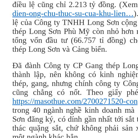
điều lệ cũng chỉ 2.213 tỷ đồng. (Xe
dien-ong-chu-thuc-su-cua-khu-lien…
)
lệ của Công ty TNHH Long Sơn cộng
thép Long Sơn Phù Mỹ còn nhỏ hơn nh
tổng vốn đầu tư (66.757 tỉ đồng) c
thép Long Sơn và Cảng biển.
Đã đành Công ty CP Gang thép Lon
thành lập, nên không có kinh nghiệm
thép, gang, nhưng chính công ty C
cũng chẳng có nốt. Theo giấy ph
https://masothue.com/2700271520-con
trong 40 ngành nghề kinh doanh m
Sơn đăng ký, có dính gần nhất tới sắt 
thác quặng sắt, chứ không phải sản x
một ngành khác hẳn.