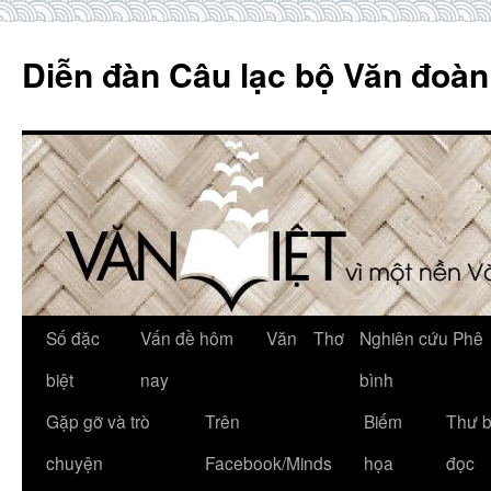
Skip
to
Diễn đàn Câu lạc bộ Văn đoàn
content
Số đặc
Vấn đề hôm
Văn
Thơ
Nghiên cứu Phê
biệt
nay
bình
Gặp gỡ và trò
Trên
Biếm
Thư 
chuyện
Facebook/Minds
họa
đọc