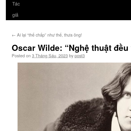
Tác
giả
←
Ai lại “thế chấp” như thế, thưa ông!
Oscar Wilde: “Nghệ thuật đều 
Posted on
3 Tháng Sáu, 2023
by
post3