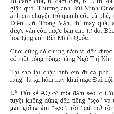
Bị canh cửa, bị cấm cửa, bị… thì đã
giận quá. Thương anh Bùi Minh Quốc
anh em chuyện trò quanh cốc cà phê, 
Điện Lưu Trọng Văn, thì may quá, 
được vẫn còn được ban cho tự do. Bè
hoa tặng anh Bùi Minh Quốc.
Cuối cùng có chừng năm vị đến được 
có một bóng hồng: nàng Ngô Thị Kim
Tại sao lại chặn anh em đi cà phê? 
rằng" là tại hôm nay khai mạc Đại h
Lỗ Tấn kể AQ có một đám sẹo to tướn
tuyệt không dùng đến tiếng "sẹo" và 
gần giống âm "sẹo", rồi "cứ mở rộn