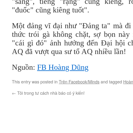
"sáng", tiếng "rạng" cũng kiêng, rồ
"đuốc" cũng kiêng tuốt".
Một đảng vĩ đại như "Đảng ta" mà đi
thức trói gà không chặt, sợ bọn này
"cái gì đó" ảnh hưởng đến Đại hội ch
AQ đã vượt qua sư tổ AQ nhiều lần!
Nguồn:
FB Hoàng Dũng
This entry was posted in
Trên Facebook/Minds
and tagged
Hoàn
←
Tôi trong tư cách nhà báo có ý kiến!