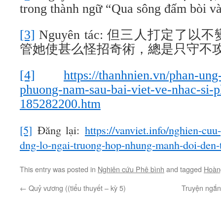
trong thành ngữ “Qua sông đấm bòi và
[3]
Nguyên tác: 但三人打定
管她使甚么怪招奇術，總是只守不攻
[4]
https://thanhnien.vn/phan-un
phuong-nam-sau-bai-viet-ve-nhac-si-
185282200.htm
[5]
Đăng lại:
https://vanviet.info/nghien-cu
dng-lo-ngai-truong-hop-nhung-manh-doi-den-
This entry was posted in
Nghiên cứu Phê bình
and tagged
Hoàn
←
Quỷ vương ((tiểu thuyết – kỳ 5)
Truyện ngắn