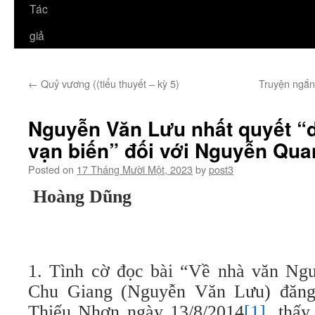
Tác
giả
←
Quỷ vương ((tiểu thuyết – kỳ 5)
Truyện ngắn
Nguyễn Văn Lưu nhất quyết “d
vạn biến” đối với Nguyễn Qua
Posted on
17 Tháng Mười Một, 2023
by
post3
Hoàng Dũng
1. Tình cờ đọc bài “Về nhà văn Ng
Chu Giang (Nguyễn Văn Lưu) đăng
Thiếu Nhơn ngày 13/8/2014
[1]
, thấ