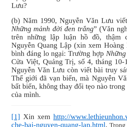
Lưu?
(b) Năm 1990, Nguyễn Văn Lưu viết 
Những mảnh đời đen trắng
”
(Văn ngh
trên những lập luận hồ đồ, thậm c
Nguyễn Quang Lập (xin xem Hoàng 
bình đáng lo ngại: Trường hợp
Những 
Cửa Việt, Quảng Trị, số 4, tháng 10
Nguyễn Văn Lưu còn viết bài truy s
Thế giới đã vạn biến, mà Nguyễn Vă
bất biến, không thay đổi tẹo nào tron
của mình.
[1]
Xin xem
http://www.lethieunhon.
che-bai-nguyen-quang-lap.html
.
Trong