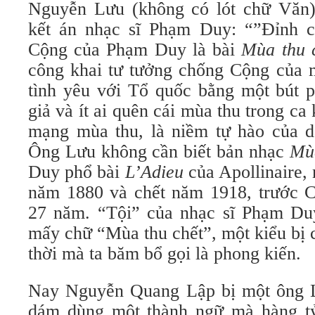
Nguyễn Lưu (không có lót chữ Văn
kết án nhạc sĩ Phạm Duy: “”Đỉnh c
Cộng của Phạm Duy là bài
Mùa thu 
công khai tư tưởng chống Cộng của m
tình yêu với Tổ quốc bằng một bút p
giả và ít ai quên cái mùa thu trong ca
mạng mùa thu, là niềm tự hào của d
Ông Lưu không cần biết bản nhạc
Mùa
Duy phổ bài
L’Adieu
của Apollinaire,
năm 1880 và chết năm 1918, trước 
27 năm. “Tội” của nhạc sĩ Phạm Du
mấy chữ “Mùa thu chết”, một kiểu bị
thời mà ta băm bổ gọi là phong kiến.
Nay Nguyễn Quang Lập bị một ông L
dám dùng một thành ngữ mà hàng tỷ