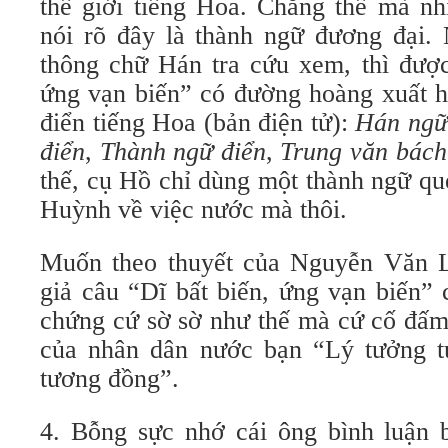
thế giới tiếng Hoa. Chẳng thế mà nhi
nói rõ đây là thành ngữ đương đại.
thông chữ Hán tra cứu xem, thì được 
ứng vạn biến” có đường hoàng xuất hi
điển tiếng Hoa (bản điện tử):
Hán ngữ 
điển
,
Thành ngữ điển
,
Trung văn bách
thế, cụ Hồ chỉ dùng một thành ngữ qu
Huỳnh về việc nước mà thôi.
Muốn theo thuyết của Nguyễn Văn L
giả câu “Dĩ bất biến, ứng vạn biến”
chứng cứ sờ sờ như thế mà cứ cố đấm 
của nhân dân nước bạn “Lý tưởng t
tương đồng”.
4. Bỗng sực nhớ cái ông bình luận 