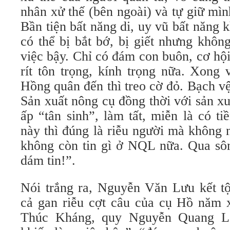
nhân xử thế (bên ngoài) và tự giữ mình
Bần tiện bất năng di, uy vũ bất năng
có thể bị bắt bớ, bị giết nhưng khôn
việc bậy. Chỉ có đám con buôn, cơ hội 
rít tôn trọng, kính trọng nữa. Xong v
Hồng quân đến thì treo cờ đỏ. Bạch vệ 
Sản xuất nông cụ đồng thời với sản xu
ấp “tân sinh”, làm tất, miễn là có ti
này thì đúng là riễu người mà không 
không còn tin gì ở NQL nữa. Qua sô
dám tin!”.
Nói trắng ra, Nguyễn Văn Lưu kết 
cả gan riễu cợt câu của cụ Hồ năm
Thúc Kháng, quy Nguyễn Quang Lậ