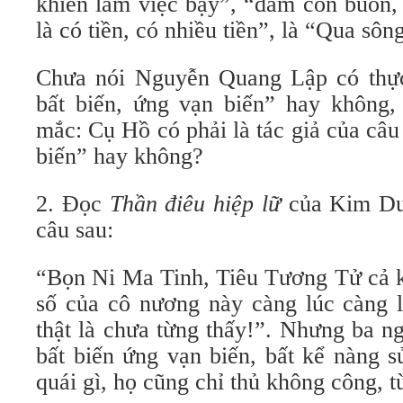
khiến làm việc bậy”, “đám con buôn, 
là có tiền, có nhiều tiền”, là “Qua sô
Chưa nói Nguyễn Quang Lập có thực
bất biến, ứng vạn biến” hay không, 
mắc: Cụ Hồ có phải là tác giả của câu
biến” hay không?
2. Đọc
Thần điêu hiệp lữ
của Kim Dun
câu sau:
“Bọn Ni Ma Tinh, Tiêu Tương Tử cả k
số của cô nương này càng lúc càng l
thật là chưa từng thấy!”. Nhưng ba n
bất biến ứng vạn biến, bất kể nàng s
quái gì, họ cũng chỉ thủ không công, t