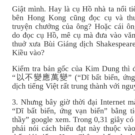
Giật mình. Hay là cụ Hồ nhà ta nổi 
bên Hong Kong cũng đọc cụ và th
truyện chưởng của ông? Hoặc cái ông
do đọc cụ Hồ, mê cụ mà đưa vào vă
thuở xưa Bùi Giáng dịch Shakespear
Kiều vào?
Kiểm tra bản gốc của Kim Dung thì 
“以不變應萬變” (“Dĩ bất biến, ứng vạ
dịch tiếng Việt rất trung thành với ngu
3. Nhưng bây giờ thời đại Internet 
“Dĩ bất biến, ứng vạn biến” bằng t
thầy” google xem. Trong 0,31 giây có
phải nói cách biểu đạt này thuộc và