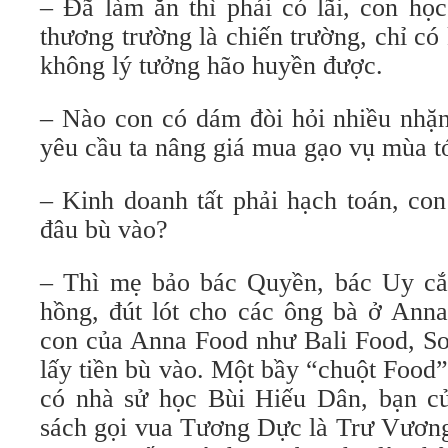
– Đã làm ăn thì phải có lãi, con học
thương trường là chiến trường, chỉ c
không lý tưởng hão huyền được.
– Nào con có dám đòi hỏi nhiều nhặn
yêu cầu ta nâng giá mua gạo vụ mùa tớ
– Kinh doanh tất phải hạch toán, con
đâu bù vào?
– Thì mẹ bảo bác Quyền, bác Uy cắ
hồng, đút lót cho các ông bà ở Anna
con của Anna Food như Bali Food, S
lấy tiền bù vào. Một bầy “chuột Food
có nhà sử học Bùi Hiếu Dân, bạn c
sách gọi vua Tương Dực là Trư Vương