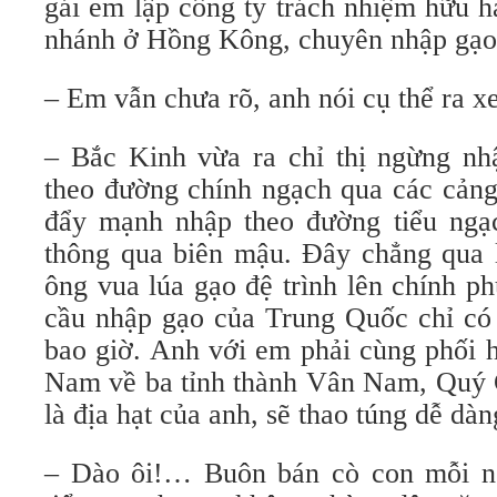
gái em lập công ty trách nhiệm hữu 
nhánh ở Hồng Kông, chuyên nhập gạo
– Em vẫn chưa rõ, anh nói cụ thể ra x
– Bắc Kinh vừa ra chỉ thị ngừng n
theo đường chính ngạch qua các cản
đẩy mạnh nhập theo đường tiểu ngạ
thông qua biên mậu. Đây chẳng qua 
ông vua lúa gạo đệ trình lên chính p
cầu nhập gạo của Trung Quốc chỉ có
bao giờ. Anh với em phải cùng phối 
Nam về ba tỉnh thành Vân Nam, Quý
là địa hạt của anh, sẽ thao túng dễ dàn
– Dào ôi!… Buôn bán cò con mỗi n