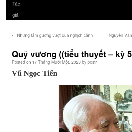
Tác
giả
←
Những tấm gương vượt qua nghịch cảnh
Nguyễn Văn 
Quỷ vương ((tiểu thuyết – kỳ 5
Posted on
17 Tháng Mười Một, 2023
by
post4
Vũ Ngọc Tiến