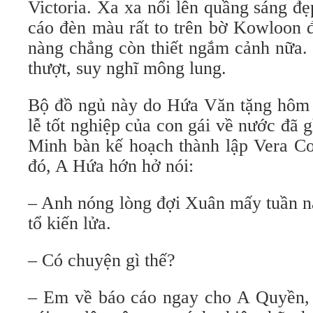
Victoria. Xa xa nổi lên quầng sáng đ
cáo đèn màu rất to trên bờ Kowloon đ
nàng chẳng còn thiết ngắm cảnh nữa.
thượt, suy nghĩ mông lung.
Bộ đồ ngủ này do Hứa Văn tặng hôm n
lễ tốt nghiệp của con gái về nước đã
Minh bàn kế hoạch thành lập Vera 
đó, A Hứa hớn hở nói:
– Anh nóng lòng đợi Xuân mấy tuần n
tổ kiến lửa.
– Có chuyện gì thế?
– Em về báo cáo ngay cho A Quyền,