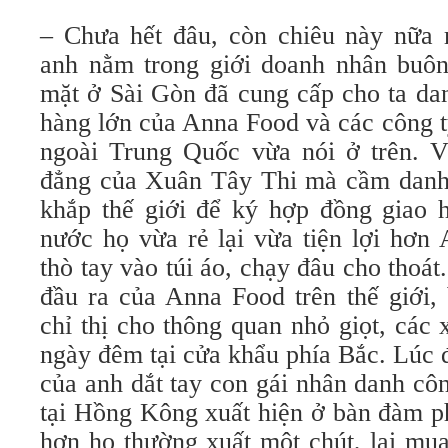
– Chưa hết đâu, còn chiêu này nữa 
anh nằm trong giới doanh nhân buô
mặt ở Sài Gòn đã cung cấp cho ta d
hàng lớn của Anna Food và các công t
ngoài Trung Quốc vừa nói ở trên. Vớ
đẳng của Xuân Tây Thi mà cầm danh
khắp thế giới để ký hợp đồng giao h
nước họ vừa rẻ lại vừa tiện lợi hơn
thò tay vào túi áo, chạy đâu cho thoát
đầu ra của Anna Food trên thế giới,
chỉ thị cho thông quan nhỏ giọt, các 
ngày đêm tại cửa khẩu phía Bắc. Lúc
của anh dắt tay con gái nhân danh cô
tại Hồng Kông xuất hiện ở bàn đàm p
hơn họ thường xuất một chút, lại mu