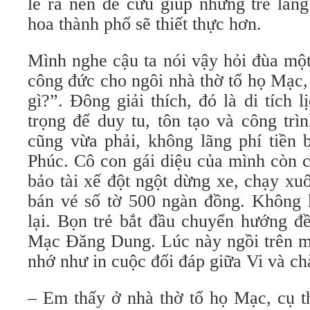
lẽ ra nên để cứu giúp những trẻ lan
hoa thành phố sẽ thiết thực hơn.
Mình nghe cậu ta nói vậy hỏi đùa một
công đức cho ngôi nhà thờ tổ họ Mạc,
gì?”. Đông giải thích, đó là di tích 
trọng để duy tu, tôn tạo và công tr
cũng vừa phải, không lãng phí tiền
Phúc. Cô con gái diệu của mình còn 
bảo tài xế đột ngột dừng xe, chạy xu
bán vé số tờ 500 ngàn đồng. Không k
lại. Bọn trẻ bắt đầu chuyển hướng đề
Mạc Đăng Dung. Lúc này ngồi trên m
nhớ như in cuộc đối đáp giữa Vi và chà
– Em thấy ở nhà thờ tổ họ Mạc, cụ t