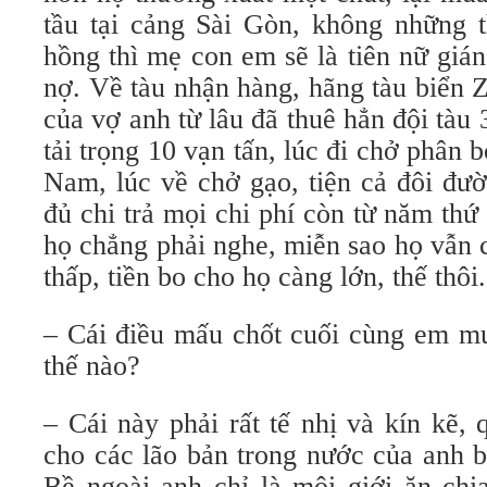
tầu tại cảng Sài Gòn, không những t
hồng thì mẹ con em sẽ là tiên nữ giá
nợ. Về tàu nhận hàng, hãng tàu biển
của vợ anh từ lâu đã thuê hẳn đội tàu
tải trọng 10 vạn tấn, lúc đi chở phân 
Nam, lúc về chở gạo, tiện cả đôi đườ
đủ chi trả mọi chi phí còn từ năm th
họ chẳng phải nghe, miễn sao họ vẫn 
thấp, tiền bo cho họ càng lớn, thế thôi.
– Cái điều mấu chốt cuối cùng em muố
thế nào?
– Cái này phải rất tế nhị và kín kẽ,
cho các lão bản trong nước của anh b
Bề ngoài anh chỉ là môi giới ăn chi