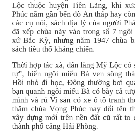
Lộc thuộc huyện Tiên Lãng, khi xư
Phúc nằm gần bến đò An tháp hay còn
các cụ nói, sách địa lý của người P
đã xếp chùa này vào trong số 7 ngôi
xứ Bắc Kỳ, nhưng năm 1947 chùa bị
sách tiêu thổ kháng chiến.
Thời hợp tác xã, dân làng Mỹ Lộc có 
tự”, biến ngôi miếu Bà ven sông thà
Hồi nhỏ đi học, Đông thường bơi qua
bạn quanh ngôi miếu Bà có bày cả tư
mình và rủ Vi sẵn có xe ô tô tranh t
thăm chùa Vọng Phúc nay đổi tên t
xây dựng mới trên nền đất cũ rất to 
thành phố cảng Hải Phòng.