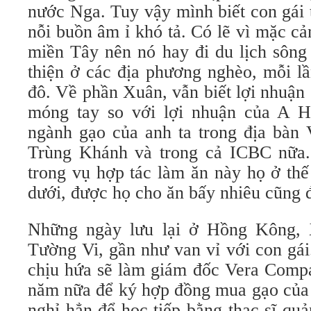
nước Nga. Tuy vậy mình biết con gái
nỗi buồn âm ỉ khó tả. Có lẽ vì mặc cả
miền Tây nên nó hay đi du lịch sông
thiện ở các địa phương nghèo, mỗi l
đô. Về phần Xuân, vẫn biết lợi nhuận
móng tay so với lợi nhuận của A H
ngành gạo của anh ta trong địa bà
Trùng Khánh và trong cả ICBC nữa.
trong vụ hợp tác làm ăn này họ ở thế
dưới, được họ cho ăn bấy nhiêu cũng 
Những ngày lưu lại ở Hồng Kông, 
Tường Vi, gần như van vỉ với con gá
chịu hứa sẽ làm giám đốc Vera Comp
năm nữa để ký hợp đồng mua gạo của 
nghỉ hẳn để học tiếp bằng thạc sĩ quả