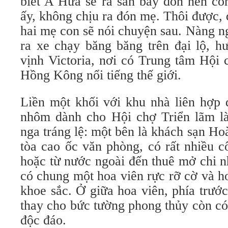
biết A Hứa sẽ ra sân bay đón nên co
ấy, không chịu ra đón mẹ. Thôi được,
hai mẹ con sẽ nói chuyện sau. Nàng n
ra xe chạy băng băng trên đại lộ, 
vịnh Victoria, nơi có Trung tâm Hội 
Hồng Kông nổi tiếng thế giới.
Liền một khối với khu nhà liên hợp 
nhôm dành cho Hội chợ Triển lãm là
nga tráng lệ: một bên là khách sạn Ho
tòa cao ốc văn phòng, có rất nhiều c
hoặc từ nước ngoài đến thuê mở chi n
có chung một hoa viên rực rỡ cờ và h
khoe sắc. Ở giữa hoa viên, phía trướ
thay cho bức tường phong thủy còn có
độc đáo.