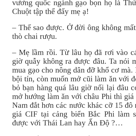
vương quốc ngành gạo bọn họ là Th
Chuột tập thể đấy mẹ ạ!
– Thế sao được. Ở đời ông không mất
thò chai rượu.
– Mẹ lầm rồi. Từ lâu họ đã rơi vào c
giờ quẫy không ra được đâu. Ta nói m
mua gạo cho nông dân đỡ khổ cơ mà. 
bội tín, còn muốn mở cũi làm ăn với đố
bỏ bạn hàng quá lâu giờ nối lại đâu 
mở hướng làm ăn với châu Phi thì giá
Nam đắt hơn các nước khác cỡ 15 đô m
giá CIF tại cảng biển Bắc Phi làm s
được với Thái Lan hay Ấn Độ ?…