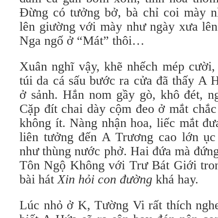
Đừng có tưởng bở, bà chỉ coi mày n
lên giường với mày như ngày xưa lên
Nga ngố ở “Mát” thôi…
Xuân nghĩ vậy, khẽ nhếch mép cười, 
túi da cá sấu bước ra cửa đã thấy A
ở sảnh. Hắn nom gầy gò, khô đét, ng
Cặp đít chai dày cộm đeo ở mắt chắc
không ít. Nàng nhận hoa, liếc mắt đư
liên tưởng đến A Trương cao lớn ục 
như thùng nước phở. Hai đứa mà đứng
Tôn Ngộ Không với Trư Bát Giới tro
bài hát
Xin hỏi con đường
khá hay.
Lúc nhỏ ở K, Tường Vi rất thích nghe