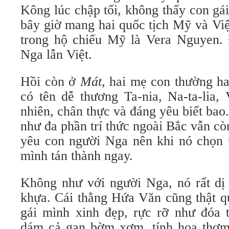
Kông lúc chập tối, không thấy con gá
bây giờ mang hai quốc tịch Mỹ và Vi
trong hộ chiếu Mỹ là Vera Nguyen.
Nga lẫn Việt.
Hồi còn ở
Mát
, hai mẹ con thường h
có tên dễ thương Ta-nia, Na-ta-lia
nhiên, chân thực và đáng yêu biết ba
như đa phần trí thức ngoài Bắc vẫn c
yêu con người Nga nên khi nó chọn
mình tán thành ngay.
Không như với người Nga, nó rất dị
khựa. Cái thằng Hứa Văn cũng thật q
gái mình xinh đẹp, rực rỡ như đóa 
dám cả gan bờm xơm, tính hoa thơm