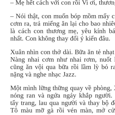
– Mẹ hết cách với con rồi Vi ơi, thươ
– Nói thật, con muốn bóp mồm mấy co
cơm ra, trả miếng ăn lại cho bao nhi
là cách con thương mẹ, yêu kính b
nhất. Con không thay đổi ý kiến đâu.
Xuân nhìn con thở dài. Bữa ăn tẻ nhạ
Nàng nhai cơm như nhai rơm, nuốt 
cũng ăn vội qua bữa rồi lầm lỳ bỏ r
nặng và nghe nhạc Jazz.
Một mình lững thững quay về phòng, 
nóng ran và ngứa ngáy khắp người.
tẩy trang, lau qua người và thay bộ 
Tô màu mỡ gà rồi vén màn, mở cử