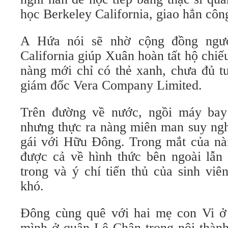
học Berkeley California, giao hẳn côn
A Hứa nói sẽ nhờ cộng đồng ng
California giúp Xuân hoàn tất hộ chi
nàng mới chỉ có thẻ xanh, chưa đủ t
giám đốc Vera Company Limited.
Trên đường về nước, ngồi máy bay 
nhưng thực ra nàng miên man suy ngh
gái với Hữu Đông. Trong mắt của nàn
được cả về hình thức bên ngoài lẫn 
trong và ý chí tiến thủ của sinh vi
khó.
Đông cùng quê với hai mẹ con Vi ở
mình ở quận Lê Chân trong nội thành