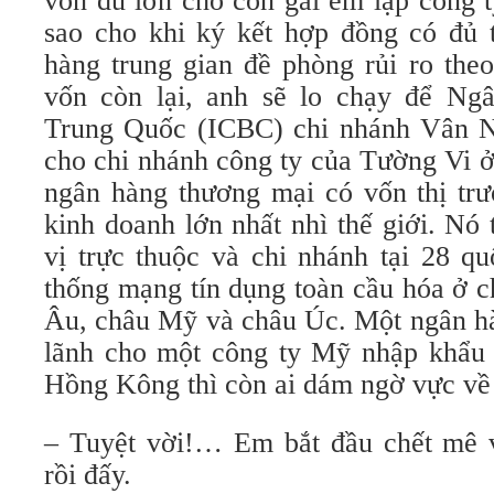
vốn đủ lớn cho con gái em lập công 
sao cho khi ký kết hợp đồng có đủ 
hàng trung gian đề phòng rủi ro theo
vốn còn lại, anh sẽ lo chạy để Ng
Trung Quốc (ICBC) chi nhánh Vân N
cho chi nhánh công ty của Tường Vi 
ngân hàng thương mại có vốn thị trư
kinh doanh lớn nhất nhì thế giới. Nó
vị trực thuộc và chi nhánh tại 28 qu
thống mạng tín dụng toàn cầu hóa ở c
Âu, châu Mỹ và châu Úc. Một ngân hà
lãnh cho một công ty Mỹ nhập khẩu g
Hồng Kông thì còn ai dám ngờ vực về 
– Tuyệt vời!… Em bắt đầu chết mê 
rồi đấy.