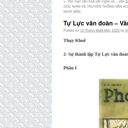
←
Tản mạn văn hoá văn nghệ và… văn g
GÓC NHÌN VỀ TRUYỀN THỐNG VĂN HO
NHẬT BẢN
Tự Lực văn đoàn – Vă
Posted on
12 Tháng Mười Một, 2020
by
V
Thụy Khuê
2- Sự thành lập Tự Lực văn đoà
Phần I