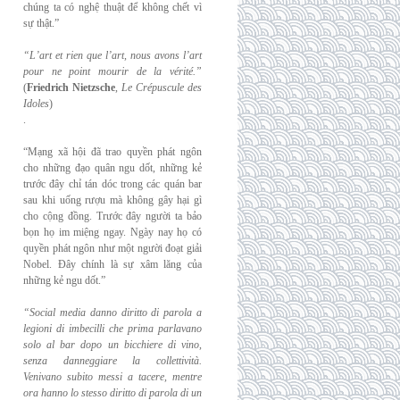
chúng ta có nghệ thuật để không chết vì
sự thật.”
“L’art et rien que l’art, nous avons l’art
pour ne point mourir de la vérité.”
(
Friedrich
Nietzsche
,
Le Crépuscule des
Idoles
)
.
“Mạng xã hội đã trao quyền phát ngôn
cho những đạo quân ngu dốt, những kẻ
trước đây chỉ tán dóc trong các quán bar
sau khi uống rượu mà không gây hại gì
cho cộng đồng. Trước đây người ta bảo
bọn họ im miệng ngay. Ngày nay họ có
quyền phát ngôn như một người đoạt giải
Nobel. Đây chính là sự xâm lăng của
những kẻ ngu dốt.”
“Social media danno diritto di parola a
legioni di imbecilli che prima parlavano
solo al
bar dopo un bicchiere di vino,
senza danneggiare la collettività.
Venivano subito messi a
tacere, mentre
ora hanno lo stesso diritto di parola di un