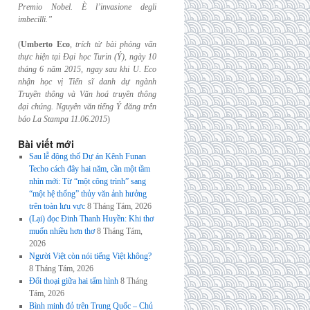
Premio Nobel. È l’invasione
degli
imbecilli.”
(
Umberto Eco
,
trích từ bài phỏng vấn
thực hiện tại Đại học Turin (Ý), ngày 10
tháng 6
năm 2015, ngay sau khi U. Eco
nhận học vị Tiến sĩ danh dự ngành
Truyền thông và
Văn hoá truyền thông
đại chúng. Nguyên văn tiếng Ý đăng trên
báo La Stampa
11.06.2015
)
Bài viết mới
Sau lễ động thổ Dự án Kênh Funan
Techo cách đây hai năm, cần một tầm
nhìn mới: Từ “một công trình” sang
“một hệ thống” thủy văn ảnh hưởng
trên toàn lưu vực
8 Tháng Tám, 2026
(Lại) đọc Đinh Thanh Huyền: Khi thơ
muốn nhiều hơn thơ
8 Tháng Tám,
2026
Người Việt còn nói tiếng Việt không?
8 Tháng Tám, 2026
Đối thoại giữa hai tấm hình
8 Tháng
Tám, 2026
Bình minh đỏ trên Trung Quốc – Chủ