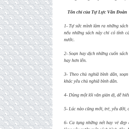
Tôn chỉ của Tự Lực Văn Đoàn
1- Tự sức mình làm ra những sách 
nếu những sách này chỉ có tính c
nước.
2- Soạn hay dịch những cuốn sách 
hay hơn lên.
3- Theo chủ nghiã bình dân, soạn
khác yêu chủ nghiã bình dân.
4- Dùng một lối văn giản dị, dễ hiể
5- Lúc nào cũng mới, trẻ, yêu đời, c
6- Ca tụng những nét hay vẻ đẹp 