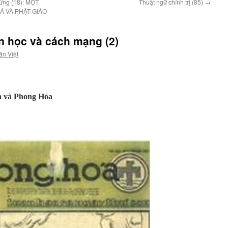
ừng (18): MỘT
Thuật ngữ chính trị (85)
→
Á VÀ PHẬT GIÁO
n học và cách mạng (2)
ăn Việt
n và Phong Hóa