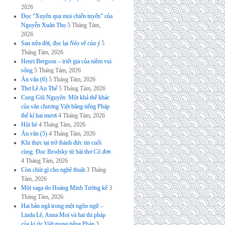
2026
Đọc “Xuyên qua mọi chiến tuyến” của
Nguyễn Xuân Thọ
5 Tháng Tám,
2026
Sau nửa đời, đọc lại
Nẻo về của ý
5
Tháng Tám, 2026
Henri Bergson – triết gia của niềm vui
sống
5 Tháng Tám, 2026
Án văn (6)
5 Tháng Tám, 2026
Thơ Lê An Thế
5 Tháng Tám, 2026
Cung Giũ Nguyên: Một khả thể khác
của văn chương Việt bằng tiếng Pháp
thế kỉ hai mươi
4 Tháng Tám, 2026
Hội hè
4 Tháng Tám, 2026
Án văn (5)
4 Tháng Tám, 2026
Khi thực tại trở thành đức tin cuối
cùng: Đọc Brodsky từ bài thơ
Cô đơn
4 Tháng Tám, 2026
Còn chút gì cho nghệ thuật
3 Tháng
Tám, 2026
Một saga do Hoàng Minh Tường kể
3
Tháng Tám, 2026
Hai bản ngã trong một ngôn ngữ –
Linda Lê, Anna Moï và hai thi pháp
của kí ức Việt trong tiếng Pháp
3