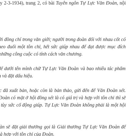
 2-3-1934), trang 2, có bài
Tuyên ngôn Tự Lực Văn Đoàn
, nội
đồng chí trong văn giới; người trong đoàn đối với nhau cốt có
theo đuổi một tôn chỉ, hết sức giúp nhau để đạt được mục đích
 những công cuộc có tính cách văn chương.
ể dưới tên mình chữ Tự Lực Văn Đoàn và bao nhiêu tác phẩm
và đặt dấu hiệu.
 đã xuất bản, hoặc còn là bản thảo, gửi đến để Văn Đoàn xét.
àn có mặt ở hội đồng xét là có giá trị và hợp với tôn chỉ thì sẽ
 tùy sức cổ động giúp. Tự Lực Văn Đoàn không phải là một hội
àn sẽ đặt giải thưởng gọi là Giải thưởng Tự Lực Văn Đoàn để
à hợp với tôn chỉ của Đoàn.