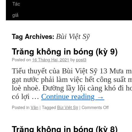
Tác
giả
Tag Archives:
Bùi Việt Sỹ
Trăng không in bóng (kỳ 9)
Posted on
16 Tháng Hai, 2021
by
post3
Tiểu thuyết của Bùi Việt Sỹ 13 Mưa mỗ
gạt nước phải làm việc hết công suất 
loè nhoè. Đường lầy lội càng khó đi
có lợi …
Continue reading
→
on
Posted in
Văn
|
Tagged
Bùi Việt Sỹ
|
Comments Off
Trăng
không
in
Trăng không in bóng (kỳ 8)
bóng