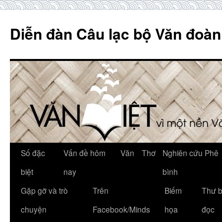
Skip
to
Diễn đàn Câu lạc bộ Văn đoàn
content
Số đặc
Vấn đề hôm
Văn
Thơ
Nghiên cứu Phê
biệt
nay
bình
Gặp gỡ và trò
Trên
Biếm
Thư 
chuyện
Facebook/Minds
họa
đọc