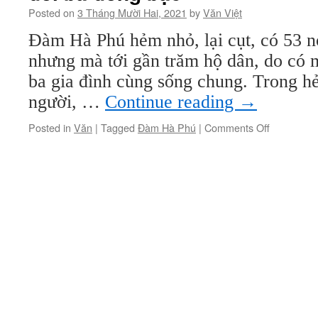
Posted on
3 Tháng Mười Hai, 2021
by
Văn Việt
Đàm Hà Phú hẻm nhỏ, lại cụt, có 53 n
nhưng mà tới gần trăm hộ dân, do có 
ba gia đình cùng sống chung. Trong h
người, …
Continue reading
→
on
Posted in
Văn
|
Tagged
Đàm Hà Phú
|
Comments Off
đôi
ba
đồng
bạc