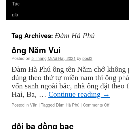
Tác
giả
Tag Archives:
Đàm Hà Phú
ông Năm Vui
Posted on
5 Tháng Mười Hai, 2021
by
post3
Đàm Hà Phú ông tên Năm chớ không p
đúng theo thứ tự miền nam thì ông phả
vốn sanh ngoài bắc, nhà ông đặt theo t
Hai, Ba, …
Continue reading
→
on
Posted in
Văn
|
Tagged
Đàm Hà Phú
|
Comments Off
ông
Năm
Vui
đôi ba đồng bạc