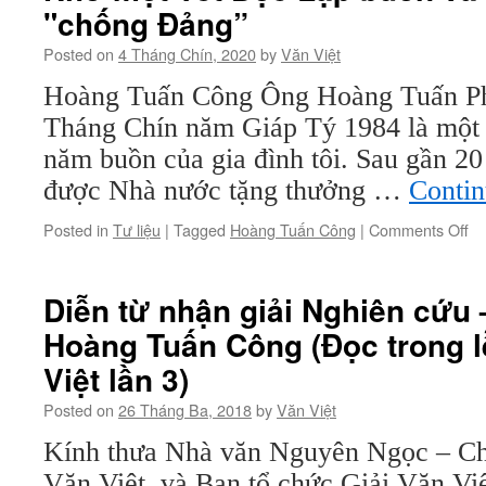
"chống Đảng”
ngữ
dân
Posted on
4 Tháng Chín, 2020
by
Văn Việt
gian
Hoàng Tuấn Công Ông Hoàng Tuấn Ph
Tháng Chín năm Giáp Tý 1984 là một 
năm buồn của gia đình tôi. Sau gần 2
được Nhà nước tặng thưởng …
Contin
on
Posted in
Tư liệu
|
Tagged
Hoàng Tuấn Công
|
Comments Off
N
mộ
Tế
Diễn từ nhận giải Nghiên cứu 
Độ
Hoàng Tuấn Công (Đọc trong lễ
Lậ
bu
Việt lần 3)
và
30
Posted on
26 Tháng Ba, 2018
by
Văn Việt
n
Bà
Kính thưa Nhà văn Nguyên Ngọc – Chủ
th
Văn Việt, và Ban tổ chức Giải Văn Vi