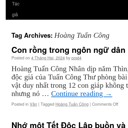
Tác
giả
Tag Archives:
Hoàng Tuấn Công
Con rồng trong ngôn ngữ dân 
Posted on
4 Tháng Hai, 2024
by
post4
Hoàng Tuấn Công Nhân dịp năm Thìn, x
độc giả của Tuấn Công Thư phòng bài 
vật duy nhất trong 12 con giáp không tồ
nhưng nó …
Continue reading
→
on
Posted in
Văn
|
Tagged
Hoàng Tuấn Công
|
Comments Off
Con
rồng
trong
Nhớ một Tết Độc Lập buồn và 
ngôn